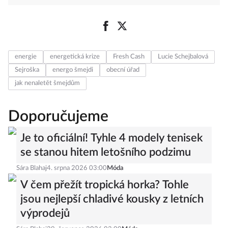
energie
energetická krize
Fresh Cash
Lucie Schejbalová
Sejroška
energo šmejdi
obecní úřad
jak nenaletět šmejdům
Doporučujeme
Je to oficiální! Tyhle 4 modely tenisek
se stanou hitem letošního podzimu
Sára Blahaj
4. srpna 2026 03:00
Móda
V čem přežít tropická horka? Tohle
jsou nejlepší chladivé kousky z letních
výprodejů