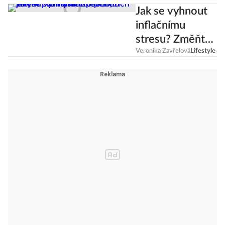
Jak se vyhnout
inflačnímu
stresu? Změňte
způsob, jakým
Veronika Zavřelová
Lifestyle
přemýšlíte o
penězích