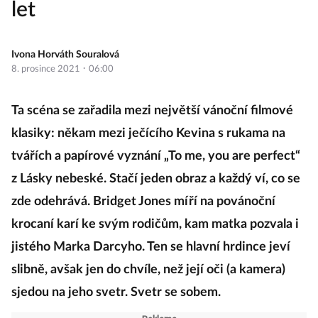
let
Ivona Horváth Souralová
·
8. prosince 2021
06:00
Ta scéna se zařadila mezi největší vánoční filmové
klasiky: někam mezi ječícího Kevina s rukama na
tvářích a papírové vyznání „To me, you are perfect“
z Lásky nebeské. Stačí jeden obraz a každý ví, co se
zde odehrává. Bridget Jones míří na povánoční
krocaní karí ke svým rodičům, kam matka pozvala i
jistého Marka Darcyho. Ten se hlavní hrdince jeví
slibně, avšak jen do chvíle, než její oči (a kamera)
sjedou na jeho svetr. Svetr se sobem.