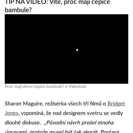
TIP NA VIDEO: Víte, proč mají čepice
bambule?
Proč mají zimní čepice bambule? • Videohub
Sharon Maguire, režisérka všech tří filmů o
Bridget
Jones
, vzpomíná, že nad designem svetru se vedly
dlouhé diskuse.
„Původní návrh prošel mnoha
úpravami, protože musel být tak akorát. Postava