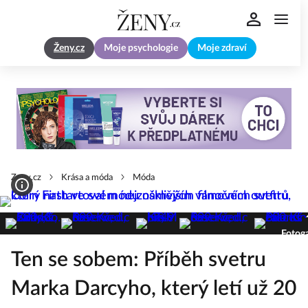
Ženy.cz
Moje psychologie
Moje zdraví
Zeny.cz
Krása a móda
Móda
Fotoga
Ten se sobem: Příběh svetru
Marka Darcyho, který letí už 20