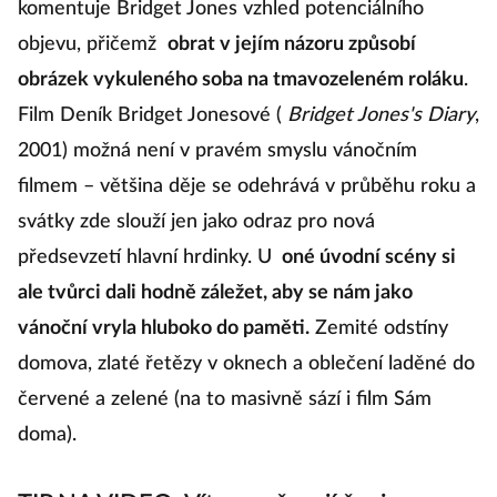
komentuje Bridget Jones vzhled potenciálního
objevu, přičemž
obrat v jejím názoru způsobí
obrázek vykuleného soba na tmavozeleném roláku
.
Film Deník Bridget Jonesové (
Bridget Jones's Diary
,
2001) možná není v pravém smyslu vánočním
filmem – většina děje se odehrává v průběhu roku a
svátky zde slouží jen jako odraz pro nová
předsevzetí hlavní hrdinky. U
oné úvodní scény si
ale tvůrci dali hodně záležet, aby se nám jako
vánoční vryla hluboko do paměti.
Zemité odstíny
domova, zlaté řetězy v oknech a oblečení laděné do
červené a zelené (na to masivně sází i film Sám
doma).