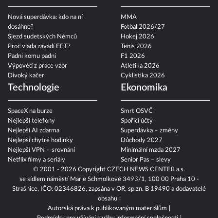
Nová superdávka: kdo na ní
MMA
dosáhne?
Fotbal 2026/27
Sjezd sudetských Němců
Hokej 2026
Proč vláda zavádí EET?
Tenis 2026
Padni komu padni
F1 2026
Výpověď z práce vzor
Atletika 2026
Divoký kačer
Cyklistika 2026
Technologie
Ekonomika
SpaceX na burze
Smrt OSVČ
Nejlepší telefony
Spořicí účty
Nejlepší AI zdarma
Superdávka – změny
Nejlepší chytré hodinky
Důchody 2027
Nejlepší VPN – srovnání
Minimální mzda 2027
Netflix filmy a seriály
Senior Pas – slevy
© 2001 - 2026 Copyright
CZECH NEWS CENTER a.s.
se sídlem náměstí Marie Schmolkové 3493/1, 100 00 Praha 10 -
Strašnice, IČO: 02346826, zapsána v OR, sp.zn. B 19490 a dodavatelé
obsahu
Autorská práva k publikovaným materiálům