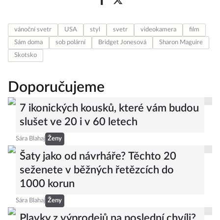
vánoční svetr
USA
styl
svetr
videokamera
film
Sám doma
sob polární
Bridget Jonesová
Sharon Maguire
Skotsko
Doporučujeme
7 ikonických kousků, které vám budou
slušet ve 20 i v 60 letech
Sára Blahaj
Ženy
Šaty jako od návrháře? Těchto 20
seženete v běžných řetězcích do
1000 korun
Sára Blahaj
Ženy
Plavky z výprodejů na poslední chvíli?