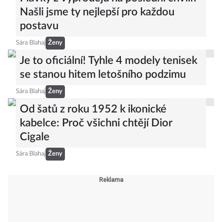
Našli jsme ty nejlepší pro každou
postavu
Sára Blahaj
Ženy
Je to oficiální! Tyhle 4 modely tenisek
se stanou hitem letošního podzimu
Sára Blahaj
Ženy
Od šatů z roku 1952 k ikonické
kabelce: Proč všichni chtějí Dior
Cigale
Sára Blahaj
Ženy