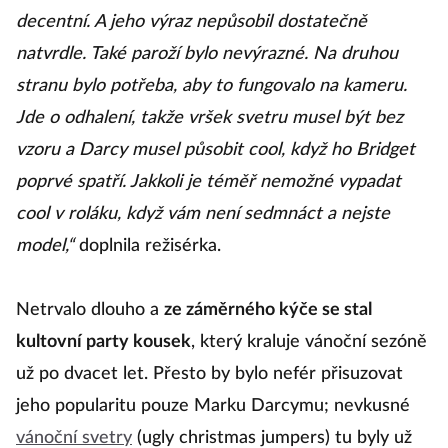
decentní. A jeho výraz nepůsobil dostatečně
natvrdle. Také paroží bylo nevýrazné. Na druhou
stranu bylo potřeba, aby to fungovalo na kameru.
Jde o odhalení, takže vršek svetru musel být bez
vzoru a Darcy musel působit cool, když ho Bridget
poprvé spatří. Jakkoli je téměř nemožné vypadat
cool v roláku, když vám není sedmnáct a nejste
model,“
doplnila režisérka.
Netrvalo dlouho a
ze záměrného kýče se stal
kultovní party kousek
, který kraluje vánoční sezóně
už po dvacet let. Přesto by bylo nefér přisuzovat
jeho popularitu pouze Marku Darcymu; nevkusné
vánoční svetry
(ugly christmas jumpers) tu byly už