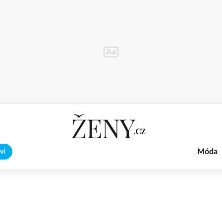
Móda
ví