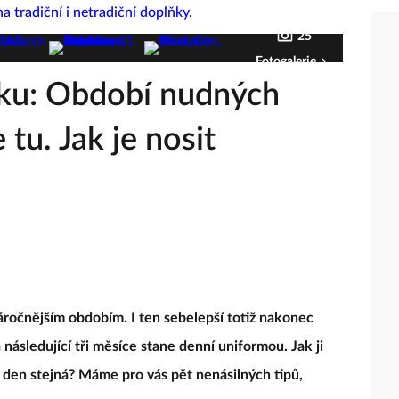
25
Fotogalerie
tku: Období nudných
tu. Jak je nosit
náročnějším obdobím. I ten sebelepší totiž nakonec