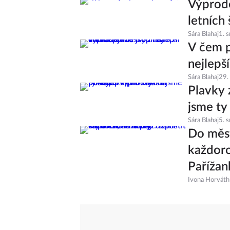
Je to of
stanou 
Sára Blahaj
4. 
Výprode
letních 
Sára Blahaj
1. 
V čem p
nejlepš
Sára Blahaj
29.
Plavky 
jsme ty
Sára Blahaj
5. 
Do měst
každoro
Pařížan
Ivona Horváth