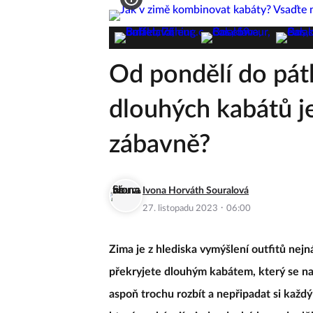
Zeny.cz
Móda
Od pondělí do pá
dlouhých kabátů je 
zábavně?
Ivona Horváth Souralová
·
27. listopadu 2023
06:00
Zima je z hlediska vymýšlení outfitů nej