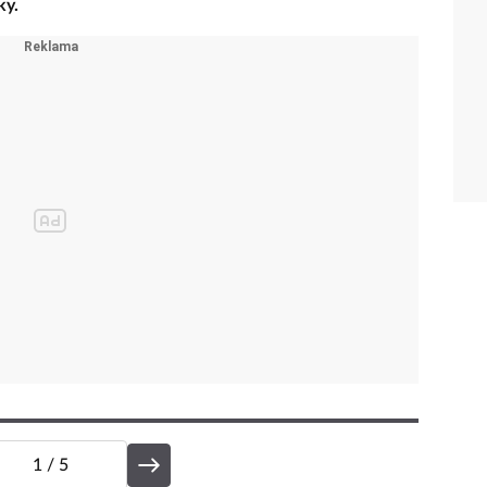
ásledující tři měsíce stane denní uniformou. Jak ji
ý den stejná? Máme pro vás pět nenásilných tipů,
ky.