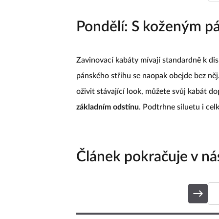
Pondělí: S koženým p
Zavinovací kabáty mívají standardně k di
pánského střihu se naopak obejde bez něj.
oživit stávající look, můžete svůj kabát d
základním odstínu
. Podtrhne siluetu i cel
Článek pokračuje v nás