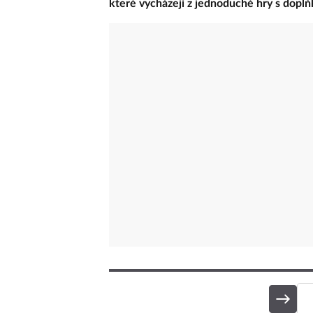
překryjete dlouhým kabátem, který se na n
aspoň trochu rozbít a nepřipadat si každ
které vycházejí z jednoduché hry s doplň