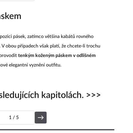
1
/ 5
áskem
spozici pásek, zatímco většina kabátů rovného
 V obou případech však platí, že chcete-li trochu
oprovodit
tenkým koženým páskem v odlišném
kové elegantní vyznění outfitu.
ledujících kapitolách. >>>