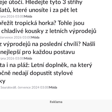
iciální! Tyhle 4 modely tenisek se
hitem letošního podzimu
srpna 2026 03:00
Móda
je útočí. Hledejte tyto 3 střihy
šatů, které unosíte i za pět let
srpna 2026 03:00
Móda
řežít tropická horka? Tohle jsou
í chladivé kousky z letních výprodejů
 července 2026 03:00
Móda
z výprodejů na poslední chvíli? Našli
 nejlepší pro každou postavu
srpna 2026 03:00
Móda
a i na pláž: Letní doplněk, na který
čně nedají dopustit stylové
ky
 Souralová
8. července 2024 03:00
Móda