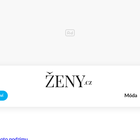
Móda
ví