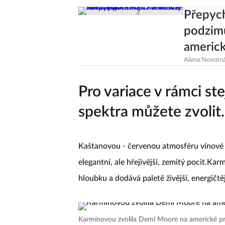
Přepych
podzimu
americ
Alena Novotn
Pro variace v rámci s
spektra můžete zvolit.
Kaštanovou - červenou atmosféru vínové 
elegantní, ale hřejivější, zemitý pocit.Karm
hloubku a dodává paletě živější, energičtěj