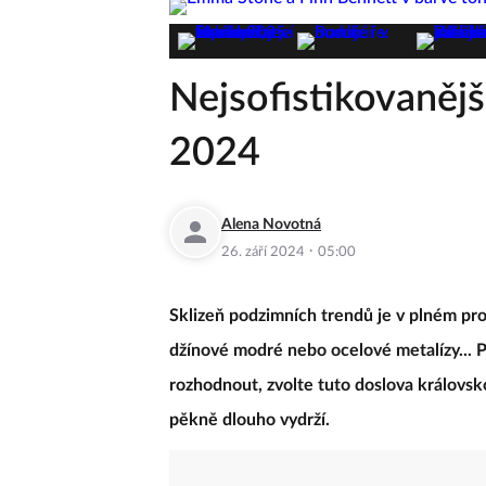
Nejsofistikovaněj
2024
Alena Novotná
·
26. září 2024
05:00
Sklizeň podzimních trendů je v plném pro
džínové modré nebo ocelové metalízy... 
rozhodnout, zvolte tuto doslova královsko
pěkně dlouho vydrží.