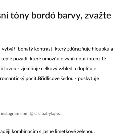
remiéře snímku Substance.
|
Zdroj: istagram.com @justjared
sní tóny bordó barvy, zvažte
 vytváří bohatý kontrast, který zdůrazňuje hloubku a
 teplé pozadí, které umožňuje vyniknout intenzitě
růžovou - zjemňuje celkový vzhled a doplňuje
omantický pocit.Břidlicově šedou - poskytuje
: instagram.com @sasababylopez
 raději kombinacím s jasně limetkově zelenou,