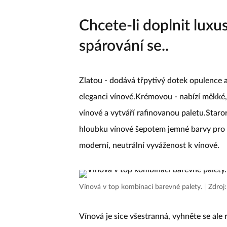
Karmínovou zvolila Demi Moore na americké p
Chcete-li doplnit luxu
spárování se..
Zlatou - dodává třpytivý dotek opulence a
eleganci vínové.Krémovou - nabízí měkké,
vínové a vytváří rafinovanou paletu.Staro
hloubku vínové šepotem jemné barvy pro r
moderní, neutrální vyváženost k vínové.
Vínová v top kombinaci barevné palety.
|
Zdroj
Vínová je sice všestranná, vyhněte se ale