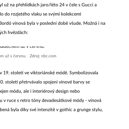
l už na přehlídkách jaro/léto 24 v čele s Gucci a
lo do rozjetého vlaku se svými kolekcemi
Bordó vínová byla v poslední době všude. Možná i na
ých hvězdách:
m už v červnu.
|
Zdroj: nbc.com
 v 19. století ve viktoriánské módě. Symbolizovala
0. století přetrvávalo spojení vínové barvy se
nejen módu, ale i interiérový design nebo
u v ruce s retro tóny devadesátkové módy - vínová
bená byla díky své intenzitě v gothic a grunge stylu,