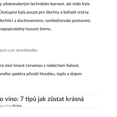
ky zdokonaleným technikám barvení, ale stále byla
ostupná byla pouze pro šlechtu a bohaté vrstvy.
 šlechtici a duchovenstvo, symbolizovalo postavení,
nepopiratelný luxusní šmrnc.
agram.com @emilisindlev
erá mísí tmavě červenou s nádechem fialové.
vného spektra přináší hloubku, teplo a dojem
o víno: 7 tipů jak zůstat krásná
 pro ženy
Krása