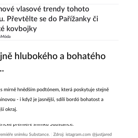
ové vlasové trendy tohoto
. Převtělte se do Pařížanky či
ké kovbojky
á
Móda
tejně hlubokého a bohatého
..
s mírně hnědším podtónem, která poskytuje stejně
ínovou - i když je jasnější, sdílí bordó bohatost a
ší okraj.