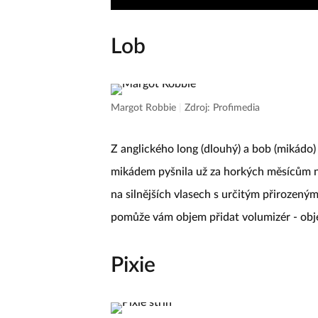
Lob
Margot Robbie
|
Zdroj: Profimedia
Z anglického long (dlouhý) a bob (mikádo) v
mikádem pyšnila už za horkých měsícům ne
na silnějších vlasech s určitým přirozeným
pomůže vám objem přidat volumizér - obje