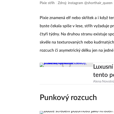
Pixie
Pixie střih
|
Zdroj: instagram @shorthair_queen
Pixie znamená elf nebo skřítek a i když t
byste čekala spíše v lese, střih vyžaduje 
čtyři týdny. Na druhou stranu existuje sp
skvěle na texturovaných nebo kudrnatých 
rozcuch či asymetrický délku jen na jedné
Luxusní
tento p
Alena Novotn