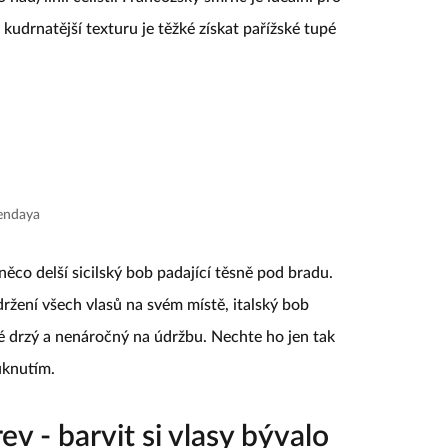
o jedna je klasický francouzský bob, věčně elegantní
 nad) linií čelisti. Francozský šmrnc je ideální pro
 kudrnatější texturu je těžké získat pařížské tupé
zendaya
 něco delší sicilský bob padající těsně pod bradu.
držení všech vlasů na svém místě, italský bob
ké drzý a nenáročný na údržbu. Nechte ho jen tak
uknutím.