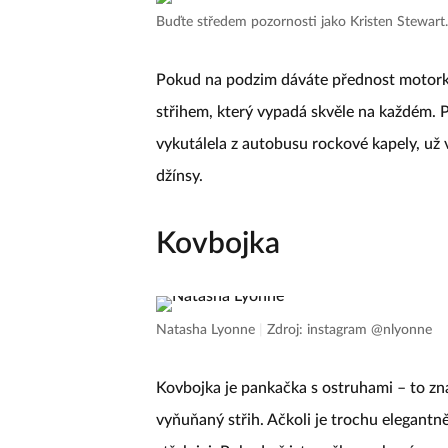
Punkový rozcuch
Buďte středem pozornosti jako Kristen Stewart
Pokud na podzim dáváte přednost motor
střihem, který vypadá skvěle na každém. P
vykutálela z autobusu rockové kapely, už 
džínsy.
Kovbojka
Natasha Lyonne
|
Zdroj: instagram @nlyonne