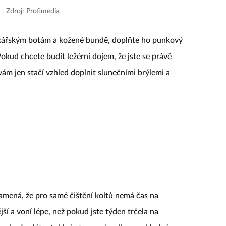
.
|
Zdroj: Profimedia
kářským botám a kožené bundě, doplňte ho punkový
okud chcete budit ležérní dojem, že jste se právě
vám jen stačí vzhled doplnit slunečními brýlemi a