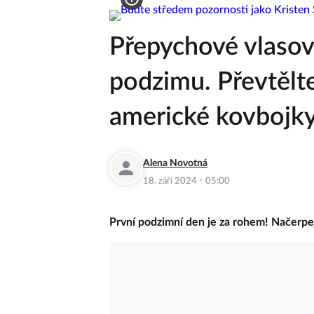
Zeny.cz
Móda
Přepychové vlasov
podzimu. Převtělte
americké kovbojk
Alena Novotná
·
18. září 2024
05:00
První podzimní den je za rohem! Načerpejt