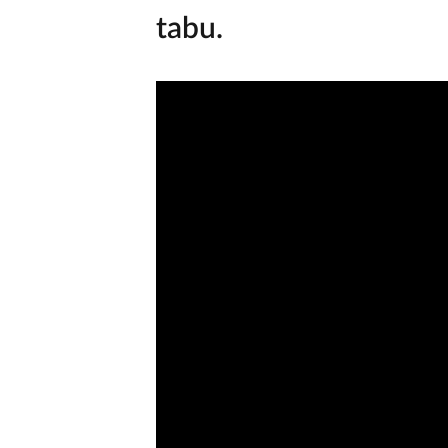
VIDEO TIP: Století bare
tabu.