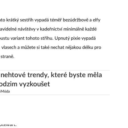
ento krátký sestřih vypadá téměř bezúdržbově a elfy
pravidelné návštěvy v kadeřnictví minimálně každé
oustu variant tohoto střihu. Upnutý pixie vypadá
vlasech a můžete si také nechat nějakou délku pro
 straně.
 nehtové trendy, které byste měla
odzim vyzkoušet
á
Móda