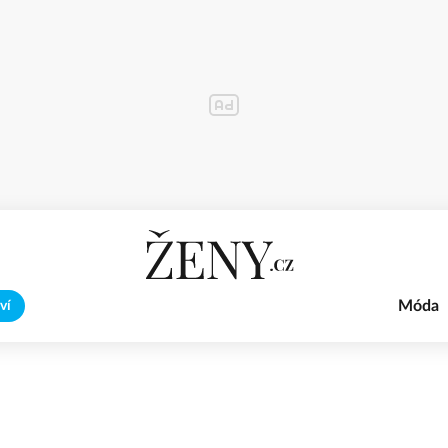
Móda
ví