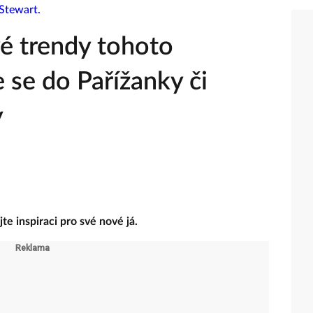
é trendy tohoto
 se do Pařížanky či
y
e inspiraci pro své nové já.