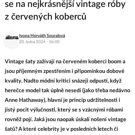
se na nejkrásnější vintage róby
z červených koberců
Ivona Horváth Souralová
·
20. ledna 2024
06:00
Vintage šaty zažívají na červeném koberci boom a
jsou příjemným zpestřením i připomínkou dobové
kvality. Nadto módní kritici snázeji odpustí, když
herečce model tak úplně nesedí (jako třeba nedávno
Anne Hathaway), hlavní je princip udržitelnosti i
jistý pocit výlučnosti, který se s vzácnými róbami
rovněž pojí. Jaká jsou naopak úskalí nošení vintage
šatů? A které celebrity je v posledních letech či