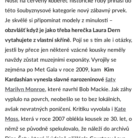
Nosit na červený koberec historické róby přináší do
této šoubyznysové kategorie nový zábavný prvek.
Je skvělé si připomínat modely z minulosti –
obzvlášť když je jako třeba herečka Laura Dern
vytahujete z vlastní skříně
. Pojí se s tím ale i otázky,
jestli by přece jen některé vzácné kousky neměly
navždy zůstat muzejními exponáty. Vyrojily se
zejména po Met Gala v roce 2009, kam
Kim
Kardashian vynesla slavné narozeninové
šaty
Marilyn Monroe
, které navrhl Bob Mackie. Jak záhy
vyplulo na povrch, neobešlo se to bez lokálních,
avšak nevratných poničení. Kritiku vyvolala i
Kate
Moss
, která v roce 2007 oblékla kousek ze 30. let, o
němž se původně spekulovalo, že náleží do archivů