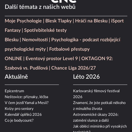
Další témata z našich webů
Moje Psychologie
Blesk Tlapky
Hráči na Blesku
iSport
Fantasy
Spotřebitelské testy
Blesku
Nemovitosti
Psychologika - podcast rozbíjející
psychologické mýty
Fotbalové přestupy
ONLINE
Eventový prostor Level 9
OKTAGON 92:
Szabová vs. Pudilová
Chance Liga 2026/27
Aktuálně
Léto 2026
Epicentrum
Karlovarský filmový festival
Neštovice: příznaky, léčba
2026
V čem jezdí Yamal a Mesii?
Znamení, že jste potkali někoho
Kvízy pro seniory
z minulého života
Kalendář úplňků 2026
Astronomické úkazy 2026:
Co je bodycount?
zatmění slunce a další
Jak obléci miminko při vysokých