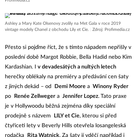
Profimedia.cz
Ashley a Mary Kate Olsenovy zvolily na Met Gala v roce 2019
vintage modely Chanel z obchodu Lily et Cie.
|
Zdroj: Profimedia.cz
Přesto si pojďme říct, že s tímto nápadem nepřišly v
poslední době Margot Robbie, Bella Hadid nebo Kim
Kardashian. I
v devadesátých a nultých letech
herečky oblékaly na premiéry a předávání cen šaty
z jiných dekád – od
Demi Moore
a
Winony Ryder
po
Renée Zellweger
a
Jennifer Lopez
. Tato praxe
je v Hollywoodu běžná zejména díky speciální
prodejně s názvem
LILY et Cie
, kterou si před
čtyřiceti lety v Beverly Hills otevřela losangeleská
rodačka
Rita Watnick
. Za šaty jí vděčí například i