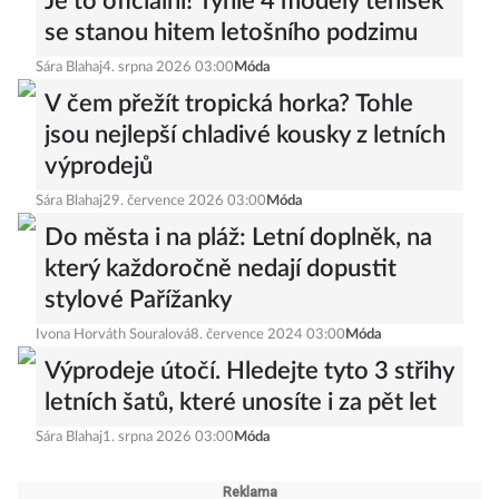
Je to oficiální! Tyhle 4 modely tenisek
se stanou hitem letošního podzimu
Sára Blahaj
4. srpna 2026 03:00
Móda
V čem přežít tropická horka? Tohle
jsou nejlepší chladivé kousky z letních
výprodejů
Sára Blahaj
29. července 2026 03:00
Móda
Do města i na pláž: Letní doplněk, na
který každoročně nedají dopustit
stylové Pařížanky
Ivona Horváth Souralová
8. července 2024 03:00
Móda
Výprodeje útočí. Hledejte tyto 3 střihy
letních šatů, které unosíte i za pět let
Sára Blahaj
1. srpna 2026 03:00
Móda