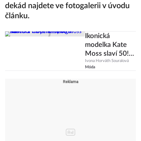
dekád najdete ve fotogalerii v úvodu
článku.
Ikonická
modelka Kate
Moss slaví 50!
Co jsme se od ní
Ivona Horváth Souralová
Móda
naučili v módě a
stylingu?