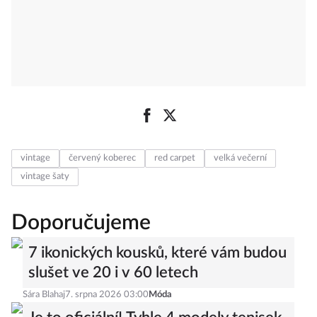
vintage
červený koberec
red carpet
velká večerní
vintage šaty
Doporučujeme
7 ikonických kousků, které vám budou
slušet ve 20 i v 60 letech
Sára Blahaj
7. srpna 2026 03:00
Móda