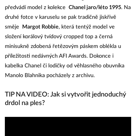
předvádí model z kolekce
Chanel jaro/léto 1995
. Na
druhé fotce v karuselu se pak tradičně jiskřivě
směje
Margot Robbie
, která tentýž model ve
složení korálový tvídový cropped top a černá
minisukně zdobená řetězovým páskem oblékla u
příležitosti nedávných AFI Awards. Dokonce i
kabelka Chanel či lodičky od věhlasného obuvníka
Manolo Blahnika pocházely z archivu.
TIP NA VIDEO: Jak si vytvořit jednoduchý
drdol na ples?