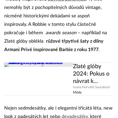
nemohly být z pochopitelných důvodů vintage,
nicméně historickými dekádami se aspoň
inspirovaly. A Robbie v tomto stylu částečně
pokračuje i během
awards season
– například na
Zlaté glóby oblékla
růžové třpytivé šaty z dílny
Armani Privé inspirované Barbie z roku 1977
.
Zlaté glóby
2024: Pokus o
návrat k
hollywoodském
Ivona Horváth Souralová
Móda
u lesku a
nečekaná
Nejen sedmdesátky, ale i elegantní třicátá léta, new
absence růžové
look z padesátých let nebo
devadesátky
, které