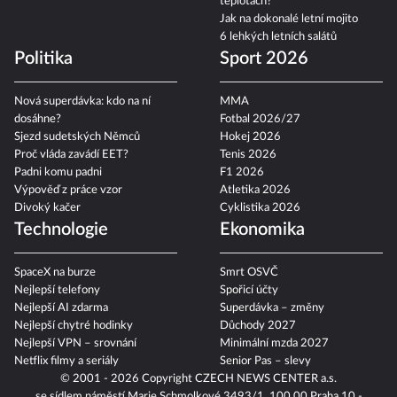
teplotách?
Jak na dokonalé letní mojito
6 lehkých letních salátů
Politika
Sport 2026
Nová superdávka: kdo na ní
MMA
dosáhne?
Fotbal 2026/27
Sjezd sudetských Němců
Hokej 2026
Proč vláda zavádí EET?
Tenis 2026
Padni komu padni
F1 2026
Výpověď z práce vzor
Atletika 2026
Divoký kačer
Cyklistika 2026
Technologie
Ekonomika
SpaceX na burze
Smrt OSVČ
Nejlepší telefony
Spořicí účty
Nejlepší AI zdarma
Superdávka – změny
Nejlepší chytré hodinky
Důchody 2027
Nejlepší VPN – srovnání
Minimální mzda 2027
Netflix filmy a seriály
Senior Pas – slevy
© 2001 - 2026 Copyright
CZECH NEWS CENTER a.s.
se sídlem náměstí Marie Schmolkové 3493/1, 100 00 Praha 10 -