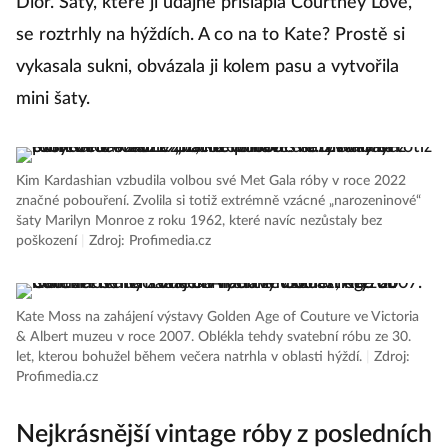
Dior. Šaty, které jí údajně přišlápla Courtney Love,
se roztrhly na hýždích. A co na to Kate? Prostě si
vykasala sukni, obvázala ji kolem pasu a vytvořila
mini šaty.
Kim Kardashian vzbudila volbou své Met Gala róby v roce 2022
značné pobouření. Zvolila si totiž extrémně vzácné „narozeninové“
šaty Marilyn Monroe z roku 1962, které navíc nezůstaly bez
poškození
|
Zdroj: Profimedia.cz
Kate Moss na zahájení výstavy Golden Age of Couture ve Victoria
& Albert muzeu v roce 2007. Oblékla tehdy svatební róbu ze 30.
let, kterou bohužel během večera natrhla v oblasti hýždí.
|
Zdroj:
Profimedia.cz
Nejkrásnější vintage róby z posledních