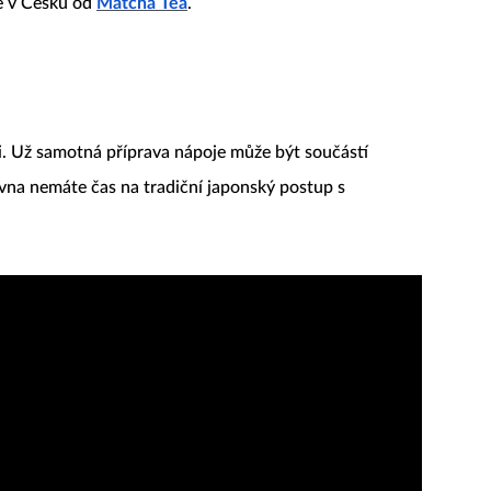
te v Česku od
Matcha Tea
.
. Už samotná příprava nápoje může být součástí
rovna nemáte čas na tradiční japonský postup s