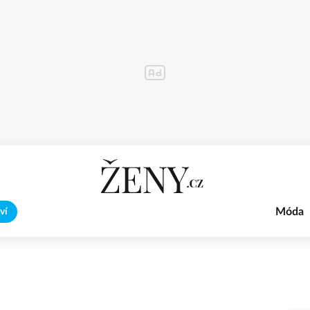
Móda
ví