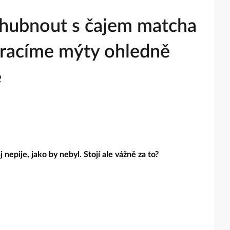
hubnout s čajem matcha
vracíme mýty ohledně
e
 nepije, jako by nebyl. Stojí ale vážně za to?
.