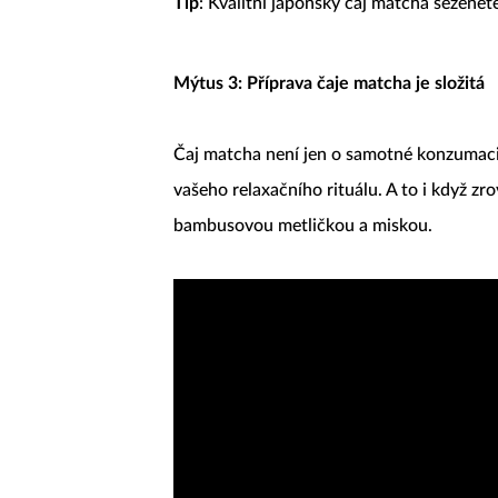
Tip
: Kvalitní japonský čaj matcha sežene
Mýtus 3: Příprava čaje matcha je složitá
Čaj matcha není jen o samotné konzumaci
vašeho relaxačního rituálu. A to i když z
bambusovou metličkou a miskou.