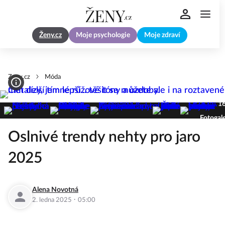
Ženy.cz
Moje psychologie
Moje zdraví
Zeny.cz
Móda
1
Fotogale
Oslnivé trendy nehty pro jaro
2025
Alena Novotná
·
2. ledna 2025
05:00