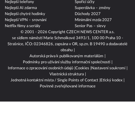
SpaceX na burze
Smrt OSVČ
Nejlepší telefony
Spořicí účty
Nejlepší AI zdarma
Superdávka – změny
Nejlepší chytré hodinky
Důchody 2027
Nejlepší VPN – srovnání
Minimální mzda 2027
Netflix filmy a seriály
Senior Pas – slevy
© 2001 - 2026 Copyright
CZECH NEWS CENTER a.s.
se sídlem náměstí Marie Schmolkové 3493/1, 100 00 Praha 10 -
Strašnice, IČO: 02346826, zapsána v OR, sp.zn. B 19490 a dodavatelé
obsahu
Autorská práva k publikovaným materiálům
Podmínky pro užívání služby informační společnosti
Informace o zpracování osobních údajů
Cookies
Nastavení soukromí
Vlastnická struktura
Jednotná kontaktní místa / Single Points of Contact
Etický kodex
Povinně zveřejňované informace