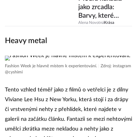
Modrá kukadla
jako zrcadla:
Barvy, které
podtrhnou vaše
Alena Novotná
Krása
nebeské oči
Heavy metal
Fashion Week je hlavně místem k experientování.
|
Zdroj: instagram
@cyshimi
Tento vzhled téměř jako z filmů o vetřelci je z dílny
Viviane Lee Hsu z New Yorku, která stojí i za drápy
či vrstvenými nehty z přehlídek, které najdete v
galerii na začátku článku. Fantazii se mezi nehtovými
umělci zkrátka meze nekladou a nehty jako z