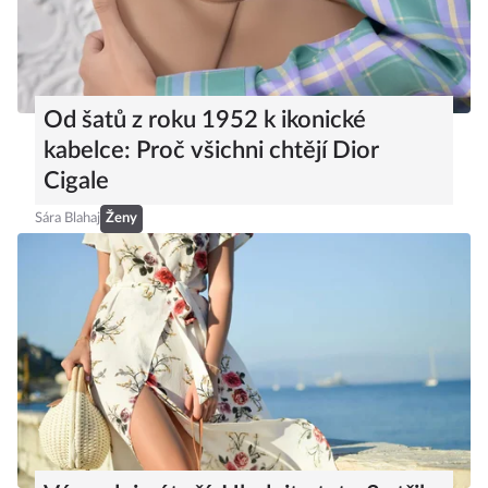
Od šatů z roku 1952 k ikonické
kabelce: Proč všichni chtějí Dior
Cigale
Sára Blahaj
Ženy