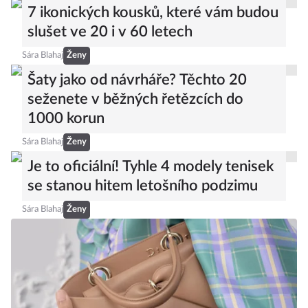
7 ikonických kousků, které vám budou
slušet ve 20 i v 60 letech
Sára Blahaj
Ženy
Šaty jako od návrháře? Těchto 20
seženete v běžných řetězcích do
1000 korun
Sára Blahaj
Ženy
Je to oficiální! Tyhle 4 modely tenisek
se stanou hitem letošního podzimu
Sára Blahaj
Ženy