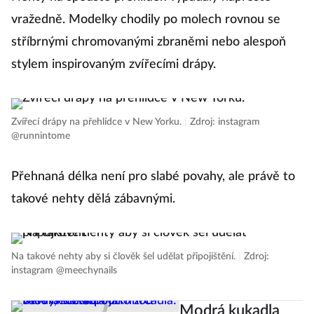
Nehty na spoustě přehlídek vypadaly naprosto
vražedně. Modelky chodily po molech rovnou se
stříbrnými chromovanými zbraněmi nebo alespoň
stylem inspirovaným zvířecími drápy.
Zvířecí drápy na přehlídce v New Yorku.
|
Zdroj: instagram
@runnintome
Přehnaná délka není pro slabé povahy, ale právě to
takové nehty dělá zábavnými.
Na takové nehty aby si člověk šel udělat připojištění.
|
Zdroj:
instagram @meechynails