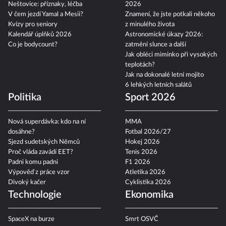
Epicentrum
Karlovarský filmový festival
Neštovice: příznaky, léčba
2026
V čem jezdí Yamal a Mesii?
Znamení, že jste potkali někoho
Kvízy pro seniory
z minulého života
Kalendář úplňků 2026
Astronomické úkazy 2026:
Co je bodycount?
zatmění slunce a další
Jak obléci miminko při vysokých
teplotách?
Jak na dokonalé letní mojito
6 lehkých letních salátů
Politika
Sport 2026
Nová superdávka: kdo na ní
MMA
dosáhne?
Fotbal 2026/27
Sjezd sudetských Němců
Hokej 2026
Proč vláda zavádí EET?
Tenis 2026
Padni komu padni
F1 2026
Výpověď z práce vzor
Atletika 2026
Divoký kačer
Cyklistika 2026
Technologie
Ekonomika