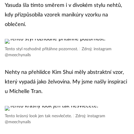
inspirována 90. léty, punkem a grunge, takže Naomi
Yasuda šla tímto směrem i v divokém stylu nehtů,
kdy přizpůsobila vzorek manikúry vzorku na
oblečení.
Tento styl rozhodně přitáhne pozornost.
|
Zdroj: instagram
@meechynails
Nehty na přehlídce Kim Shui měly abstraktní vzor, ​​
který vypadá jako želvovina. My jsme našly inspiraci
u Michelle Tran.
Tento krásný look jen tak nesvlečete.
|
Zdroj: instagram
@meechynails