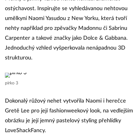
Měkký a jemný vzhled nehtů nemusí znamenat
ostýchavost. Inspirujte se vyhledávanou nehtovou
umělkyní Naomi Yasudou z New Yorku, která tvoří
nehty například pro zpěvačky Madonnu či Sabrinu
Carpenter a takové značky jako Dolce & Gabbana.
Jednoduchý vzhled vyšperkovala nenápadnou 3D
strukturou.
pírko 3
Dokonalý růžový nehet vytvořila Naomi i herečce
Gretě Lee pro její fashionweekový look, na vedlejším
obrázku je její jemný pastelový styling přehlídky
LoveShackFancy.