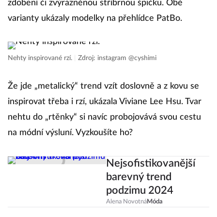
zdobení či zvýrazněnou stříbrnou špičku. Obě
varianty ukázaly modelky na přehlídce PatBo.
Nehty inspirované rzí.
|
Zdroj: instagram @cyshimi
Že jde „metalický“ trend vzít doslovně a z kovu se
inspirovat třeba i rzí, ukázala Viviane Lee Hsu. Tvar
nehtu do „rtěnky“ si navíc probojovává svou cestu
na módní výsluní. Vyzkoušíte ho?
Nejsofistikovanější
barevný trend
podzimu 2024
Alena Novotná
Móda