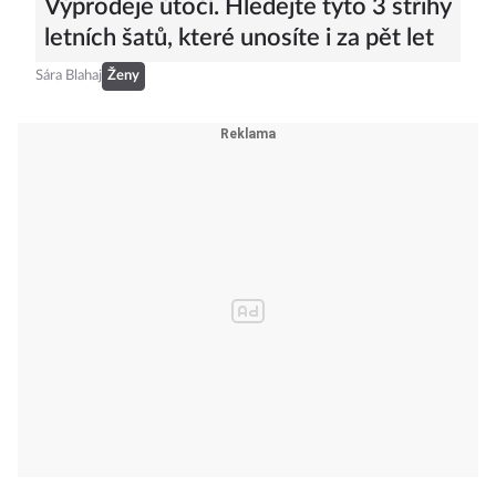
Výprodeje útočí. Hledejte tyto 3 střihy
letních šatů, které unosíte i za pět let
Sára Blahaj
Ženy