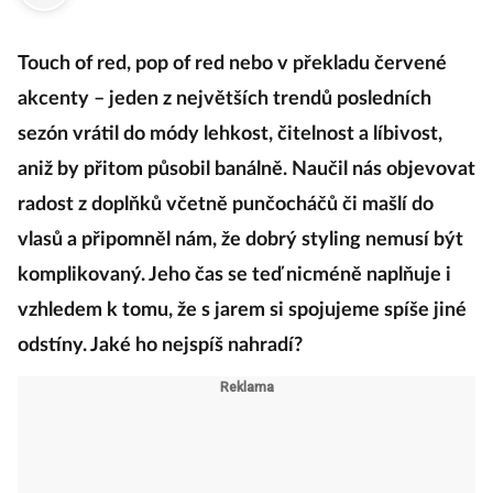
·
2. dubna 2024
05:00
Touch of red, pop of red nebo v překladu červené
akcenty – jeden z největších trendů posledních
sezón vrátil do módy lehkost, čitelnost a líbivost,
aniž by přitom působil banálně. Naučil nás objevovat
radost z doplňků včetně punčocháčů či mašlí do
vlasů a připomněl nám, že dobrý styling nemusí být
komplikovaný. Jeho čas se teď nicméně naplňuje i
vzhledem k tomu, že s jarem si spojujeme spíše jiné
odstíny. Jaké ho nejspíš nahradí?