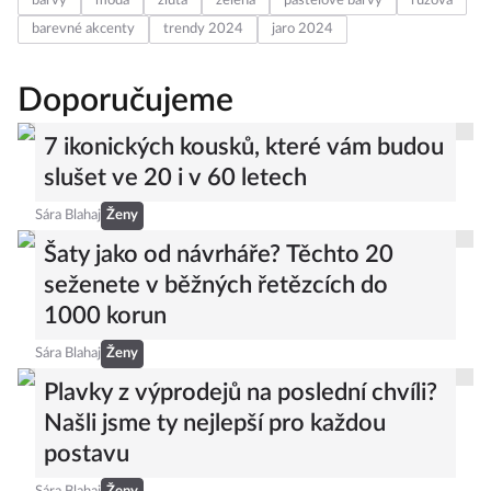
barvy
moda
žlutá
zelená
pastelové barvy
růžová
barevné akcenty
trendy 2024
jaro 2024
Doporučujeme
7 ikonických kousků, které vám budou
slušet ve 20 i v 60 letech
Sára Blahaj
Ženy
Šaty jako od návrháře? Těchto 20
seženete v běžných řetězcích do
1000 korun
Sára Blahaj
Ženy
Plavky z výprodejů na poslední chvíli?
Našli jsme ty nejlepší pro každou
postavu