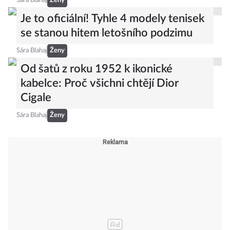
Sára Blahaj
Ženy
Je to oficiální! Tyhle 4 modely tenisek
se stanou hitem letošního podzimu
Sára Blahaj
Ženy
Od šatů z roku 1952 k ikonické
kabelce: Proč všichni chtějí Dior
Cigale
Sára Blahaj
Ženy