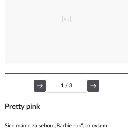
1
/ 3
Pretty pink
B
Sice máme za sebou „Barbie rok“, to ovšem
Žl