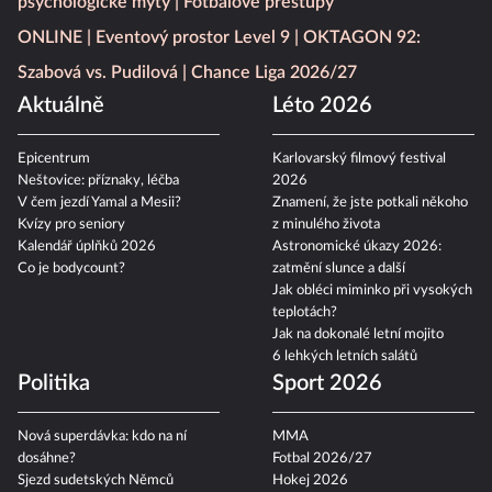
psychologické mýty
Fotbalové přestupy
ONLINE
Eventový prostor Level 9
OKTAGON 92:
Szabová vs. Pudilová
Chance Liga 2026/27
Aktuálně
Léto 2026
Epicentrum
Karlovarský filmový festival
Neštovice: příznaky, léčba
2026
V čem jezdí Yamal a Mesii?
Znamení, že jste potkali někoho
Kvízy pro seniory
z minulého života
Kalendář úplňků 2026
Astronomické úkazy 2026:
Co je bodycount?
zatmění slunce a další
Jak obléci miminko při vysokých
teplotách?
Jak na dokonalé letní mojito
6 lehkých letních salátů
Politika
Sport 2026
Nová superdávka: kdo na ní
MMA
dosáhne?
Fotbal 2026/27