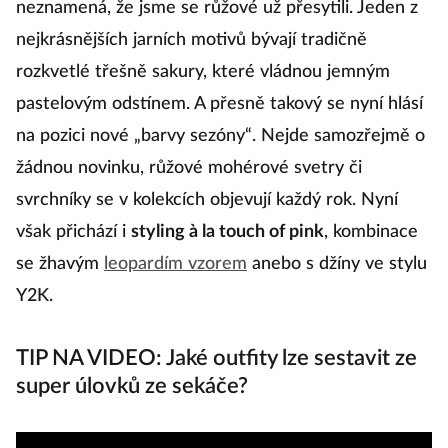
neznamená, že jsme se růžové už přesytili. Jeden z
p
nejkrásnějších jarních motivů bývají tradičně
pr
rozkvetlé třešně sakury, které vládnou jemným
to
pastelovým odstínem. A přesně takový se nyní hlásí
vr
na pozici nové „barvy sezóny“. Nejde samozřejmě o
s
žádnou novinku, růžové mohérové svetry či
(
svrchníky se v kolekcích objevují každý rok. Nyní
kr
však přichází i
styling à la touch of pink
, kombinace
o
se žhavým
leopardím vzorem
anebo s džíny ve stylu
st
Y2K.
TIP NA VIDEO: Jaké outfity lze sestavit ze
super úlovků ze sekáče?