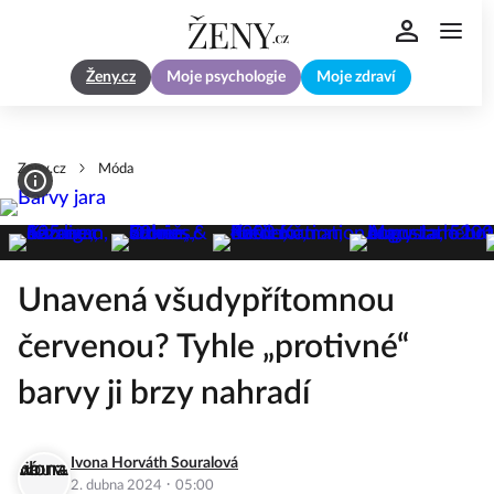
Ženy.cz
Moje psychologie
Moje zdraví
Zeny.cz
Móda
Unavená všudypřítomnou
červenou? Tyhle „protivné“
barvy ji brzy nahradí
Ivona Horváth Souralová