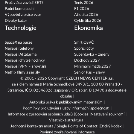
Sjezd sudetských Němců
Hokej 2026
Proč vláda zavádí EET?
Tenis 2026
Padni komu padni
F1 2026
Výpověď z práce vzor
Atletika 2026
Divoký kačer
Cyklistika 2026
Technologie
Ekonomika
SpaceX na burze
Smrt OSVČ
Nejlepší telefony
Spořicí účty
Nejlepší AI zdarma
Superdávka – změny
Nejlepší chytré hodinky
Důchody 2027
Nejlepší VPN – srovnání
Minimální mzda 2027
Netflix filmy a seriály
Senior Pas – slevy
© 2001 - 2026 Copyright
CZECH NEWS CENTER a.s.
se sídlem náměstí Marie Schmolkové 3493/1, 100 00 Praha 10 -
Strašnice, IČO: 02346826, zapsána v OR, sp.zn. B 19490 a dodavatelé
obsahu
Autorská práva k publikovaným materiálům
Podmínky pro užívání služby informační společnosti
Informace o zpracování osobních údajů
Cookies
Nastavení soukromí
Vlastnická struktura
Jednotná kontaktní místa / Single Points of Contact
Etický kodex