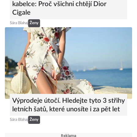
kabelce: Proč všichni chtějí Dior
Cigale
Sára Blahaj
Ženy
Výprodeje útočí. Hledejte tyto 3 střihy
letních šatů, které unosíte i za pět let
Sára Blahaj
Ženy