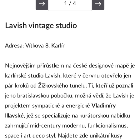
1
/ 4
Lavish vintage studio
K
Adresa: Vítkova 8, Karlín
A
Nejnovějším přírůstkem na české designové mapě je
N
karlínské studio Lavish, které v červnu otevřelo jen
d
pár kroků od Žižkovského tunelu. Ti, kteří už poznali
z
jeho bratislavskou pobočku, možná vědí, že Lavish je
si
projektem sympatické a energické
Vladimíry
ko
Illavské
, jež se specializuje na kurátorskou nabídku
z
zahrnující mid-century modernu, funkcionalismus,
n
space i art deco styl. Najdete zde unikátní kusy
l