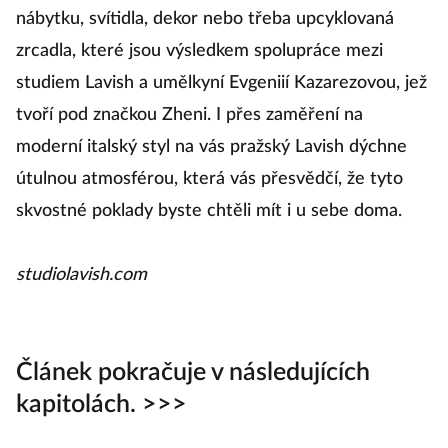
nábytku, svítidla, dekor nebo třeba upcyklovaná
Ta
zrcadla, které jsou výsledkem spolupráce mezi
v
studiem Lavish a umělkyní Evgeniií Kazarezovou, jež
pr
tvoří pod značkou Zheni. I přes zaměření na
vš
moderní italský styl na vás pražský Lavish dýchne
ob
útulnou atmosférou, která vás přesvědčí, že tyto
m
skvostné poklady byste chtěli mít i u sebe doma.
no
p
studiolavish.com
k
Článek pokračuje v následujících
kapitolách. >>>