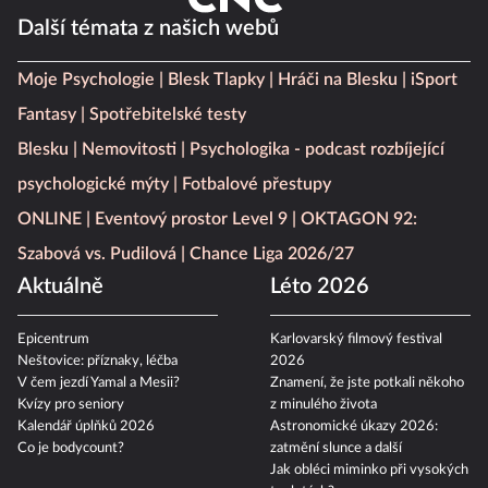
Další témata z našich webů
Moje Psychologie
Blesk Tlapky
Hráči na Blesku
iSport
Fantasy
Spotřebitelské testy
Blesku
Nemovitosti
Psychologika - podcast rozbíjející
psychologické mýty
Fotbalové přestupy
ONLINE
Eventový prostor Level 9
OKTAGON 92:
Szabová vs. Pudilová
Chance Liga 2026/27
Aktuálně
Léto 2026
Epicentrum
Karlovarský filmový festival
Neštovice: příznaky, léčba
2026
V čem jezdí Yamal a Mesii?
Znamení, že jste potkali někoho
Kvízy pro seniory
z minulého života
Kalendář úplňků 2026
Astronomické úkazy 2026:
Co je bodycount?
zatmění slunce a další
Jak obléci miminko při vysokých