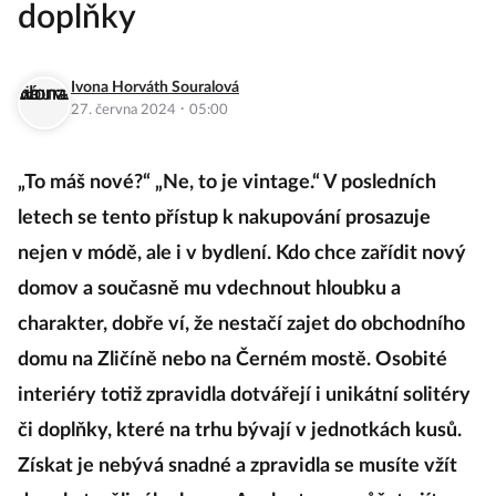
doplňky
Ivona Horváth Souralová
·
27. června 2024
05:00
„To máš nové?“ „Ne, to je vintage.“ V posledních
letech se tento přístup k nakupování prosazuje
nejen v módě, ale i v bydlení. Kdo chce zařídit nový
domov a současně mu vdechnout hloubku a
charakter, dobře ví, že nestačí zajet do obchodního
domu na Zličíně nebo na Černém mostě. Osobité
interiéry totiž zpravidla dotvářejí i unikátní solitéry
či doplňky, které na trhu bývají v jednotkách kusů.
Získat je nebývá snadné a zpravidla se musíte vžít