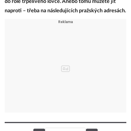
do role trpělivého lovce. Anebo tomu můžete jít
naproti – třeba na následujících pražských adresách.