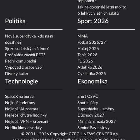
teplotách?
Jak na dokonalé letní mojito
6 lehkých letních salátů
Politika
Sport 2026
Nová superdávka: kdo na ní
MMA
dosáhne?
Fotbal 2026/27
Sjezd sudetských Němců
Hokej 2026
Proč vláda zavádí EET?
Tenis 2026
Padni komu padni
F1 2026
Výpověď z práce vzor
Atletika 2026
Divoký kačer
Cyklistika 2026
Technologie
Ekonomika
SpaceX na burze
Smrt OSVČ
Nejlepší telefony
Spořicí účty
Nejlepší AI zdarma
Superdávka – změny
Nejlepší chytré hodinky
Důchody 2027
Nejlepší VPN – srovnání
Minimální mzda 2027
Netflix filmy a seriály
Senior Pas – slevy
© 2001 - 2026 Copyright
CZECH NEWS CENTER a.s.