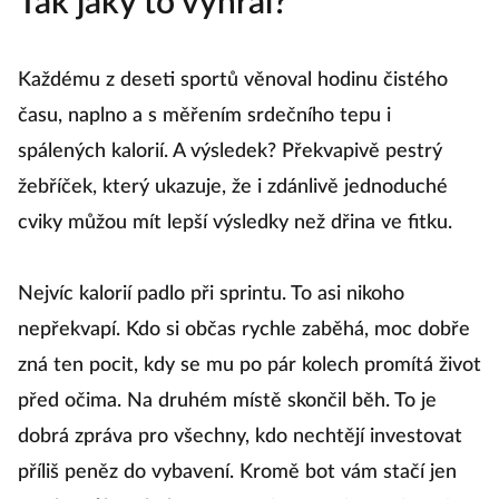
Tak jaký to vyhrál?
Každému z deseti sportů věnoval hodinu čistého
času, naplno a s měřením srdečního tepu i
spálených kalorií. A výsledek? Překvapivě pestrý
žebříček, který ukazuje, že i zdánlivě jednoduché
cviky můžou mít lepší výsledky než dřina ve fitku.
Nejvíc kalorií padlo při sprintu. To asi nikoho
nepřekvapí. Kdo si občas rychle zaběhá, moc dobře
zná ten pocit, kdy se mu po pár kolech promítá život
před očima. Na druhém místě skončil běh. To je
dobrá zpráva pro všechny, kdo nechtějí investovat
příliš peněz do vybavení. Kromě bot vám stačí jen