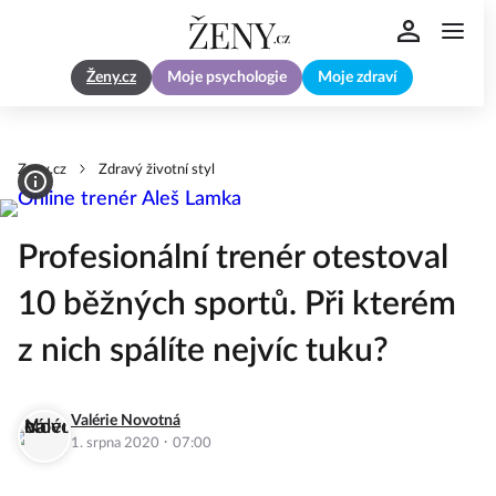
Ženy.cz
Moje psychologie
Moje zdraví
Zeny.cz
Zdravý životní styl
Profesionální trenér otestoval
10 běžných sportů. Při kterém
z nich spálíte nejvíc tuku?
Valérie Novotná
·
1. srpna 2020
07:00