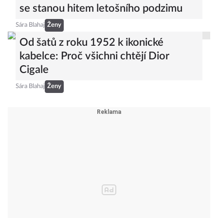
se stanou hitem letošního podzimu
Sára Blahaj
Ženy
Od šatů z roku 1952 k ikonické
kabelce: Proč všichni chtějí Dior
Cigale
Sára Blahaj
Ženy