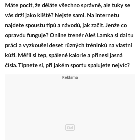
Máte pocit, že děláte všechno správně, ale tuky se
vás drží jako klíště? Nejste sami. Na internetu
najdete spoustu tipů a návodů, jak začit. Jenže co
opravdu funguje? Online trenér Aleš Lamka si dal tu
práci a vyzkoušel deset různých tréninků na vlastní
kůži. Měřil si tep, spálené kalorie a přinesl jasná
čísla. Tipnete si, při jakém sportu spalujete nejvíc?