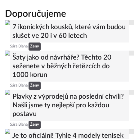
Doporučujeme
7 ikonických kousků, které vám budou
slušet ve 20 i v 60 letech
Sára Blahaj
Ženy
Šaty jako od návrháře? Těchto 20
seženete v běžných řetězcích do
1000 korun
Sára Blahaj
Ženy
Plavky z výprodejů na poslední chvíli?
Našli jsme ty nejlepší pro každou
postavu
Sára Blahaj
Ženy
Je to oficiální! Tyhle 4 modely tenisek