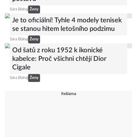
postavu
Sára Blahaj
Ženy
Je to oficiální! Tyhle 4 modely tenisek
se stanou hitem letošního podzimu
Sára Blahaj
Ženy
Od šatů z roku 1952 k ikonické
kabelce: Proč všichni chtějí Dior
Cigale
Sára Blahaj
Ženy