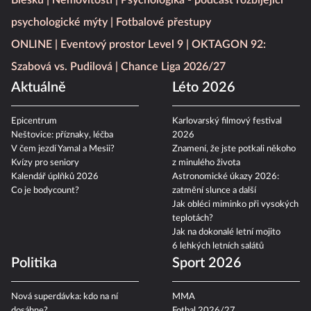
Blesku
Nemovitosti
Psychologika - podcast rozbíjející
psychologické mýty
Fotbalové přestupy
ONLINE
Eventový prostor Level 9
OKTAGON 92:
Szabová vs. Pudilová
Chance Liga 2026/27
Aktuálně
Léto 2026
Epicentrum
Karlovarský filmový festival
Neštovice: příznaky, léčba
2026
V čem jezdí Yamal a Mesii?
Znamení, že jste potkali někoho
Kvízy pro seniory
z minulého života
Kalendář úplňků 2026
Astronomické úkazy 2026:
Co je bodycount?
zatmění slunce a další
Jak obléci miminko při vysokých
teplotách?
Jak na dokonalé letní mojito
6 lehkých letních salátů
Politika
Sport 2026
Nová superdávka: kdo na ní
MMA