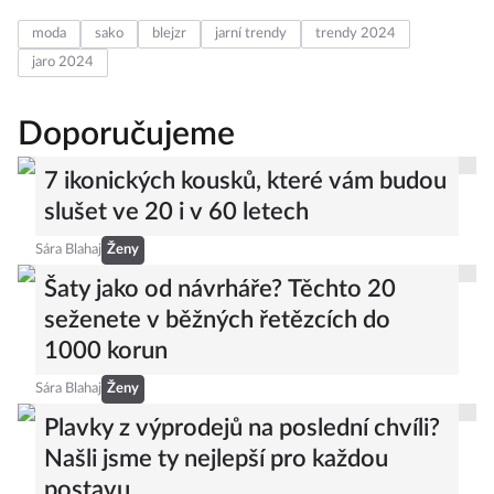
moda
sako
blejzr
jarní trendy
trendy 2024
jaro 2024
Doporučujeme
7 ikonických kousků, které vám budou
slušet ve 20 i v 60 letech
Sára Blahaj
Ženy
Šaty jako od návrháře? Těchto 20
seženete v běžných řetězcích do
1000 korun
Sára Blahaj
Ženy
Plavky z výprodejů na poslední chvíli?
Našli jsme ty nejlepší pro každou