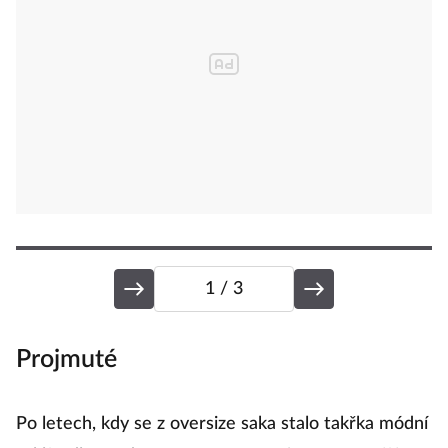
1
/ 3
Projmuté
S
Po letech, kdy se z oversize saka stalo takřka módní
S