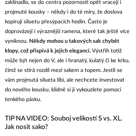
zaklínadlo, se do centra pozornosti opět vracejí i
z
projmuté kousky – někdy i do té míry, že doslova
t
kopírují siluetu přesýpacích hodin. Často je
i
doprovázejí i výraznější ramena, které tak ještě více
p
vyniknou.
Někdy mohou u takových sak chybět
m
klopy, což přispívá k jejich eleganci.
Výstřih totiž
k
může být nejen do V, ale i hranatý, kulatý či ke krku,
a 
čímž se stírá rozdíl mezi sakem a topem. Jestli se
v
vám projmutá silueta líbí, ale nechcete investovat
u
do nového kousku, klidně si ji vykouzlete pomocí
d
tenkého pásku.
k
TIP NA VIDEO: Souboj velikostí S vs. XL.
Jak nosit sako?