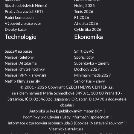
dosáhne?
Fotbal 2026/27
Sjezd sudetských Němců
Hokej 2026
Proč vláda zavádí EET?
Tenis 2026
Padni komu padni
F1 2026
Výpověď z práce vzor
Atletika 2026
Divoký kačer
Cyklistika 2026
Technologie
Ekonomika
SpaceX na burze
Smrt OSVČ
Nejlepší telefony
Spořicí účty
Nejlepší AI zdarma
Superdávka – změny
Nejlepší chytré hodinky
Důchody 2027
Nejlepší VPN – srovnání
Minimální mzda 2027
Netflix filmy a seriály
Senior Pas – slevy
© 2001 - 2026 Copyright
CZECH NEWS CENTER a.s.
se sídlem náměstí Marie Schmolkové 3493/1, 100 00 Praha 10 -
Strašnice, IČO: 02346826, zapsána v OR, sp.zn. B 19490 a dodavatelé
obsahu
Autorská práva k publikovaným materiálům
Podmínky pro užívání služby informační společnosti
Informace o zpracování osobních údajů
Cookies
Nastavení soukromí