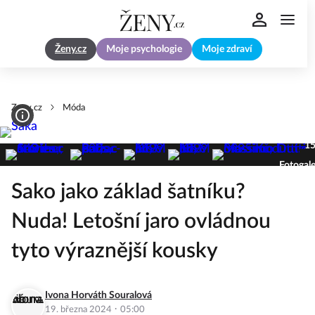
Ženy.cz
Moje psychologie
Moje zdraví
Zeny.cz
Móda
1
Fotogale
Sako jako základ šatníku?
Nuda! Letošní jaro ovládnou
tyto výraznější kousky
Ivona Horváth Souralová