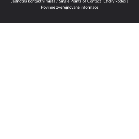
Vlastnická struktura
Jednotná kontaktní místa / Single Points of Contact
Etický kodex
Povinně zveřejňované informace