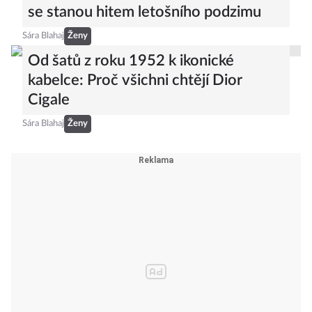
se stanou hitem letošního podzimu
Sára Blahaj
Ženy
Od šatů z roku 1952 k ikonické
kabelce: Proč všichni chtějí Dior
Cigale
Sára Blahaj
Ženy