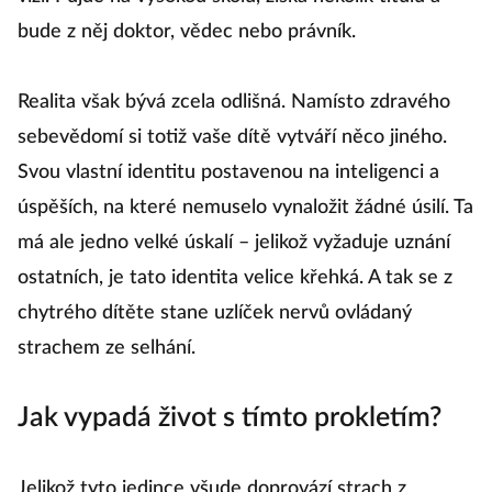
bude z něj doktor, vědec nebo právník.
Realita však bývá zcela odlišná. Namísto zdravého
sebevědomí si totiž vaše dítě vytváří něco jiného.
Svou vlastní identitu postavenou na inteligenci a
úspěších, na které nemuselo vynaložit žádné úsilí. Ta
má ale jedno velké úskalí – jelikož vyžaduje uznání
ostatních, je tato identita velice křehká. A tak se z
chytrého dítěte stane uzlíček nervů ovládaný
strachem ze selhání.
Jak vypadá život s tímto prokletím?
Jelikož tyto jedince všude doprovází strach z