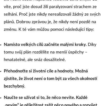
víte, proč jste dosud žili paralyzovaní strachem ze
selhání. Proč jste nikdy nerealizovali žádný ze svých
plánů. Dobrou zprávou je, že nikdy není pozdě na
změnu. K té vám můžou pomoci následující tipy:
Namísto velkých cílů začněte malými kroky.
Díky
tomu svůj plán rozdělíte na menší úspěchy –
hmatatelné, ale snáz dosažitelné.
Přehodnoťte si životní cíle a hodnoty. Možná
zjistíte, že život není o tom být za všech okolností
bezchybný.
Naučte se užívat si to, že něco nevíte. Každé
„nevím“ je příležitost zažít něco nového a rozvíjet