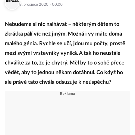
·
8. prosince 2020
00:00
Nebudeme si nic nalhávat – některým dětem to
zkrátka pálí víc než jiným. Možná i vy máte doma
malého génia. Rychle se učí, jdou mu počty, prostě
mezi svými vrstevníky vyniká. A tak ho neustále
chválíte za to, že je chytrý. Měl by to o sobě přece
vědět, aby to jednou někam dotáhnul. Co když ho
ale právě tato chvála odsuzuje k neúspěchu?