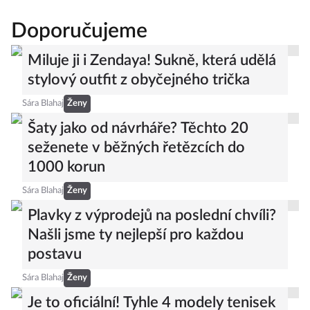
Doporučujeme
Miluje ji i Zendaya! Sukně, která udělá
stylový outfit z obyčejného trička
Sára Blahaj
Ženy
Šaty jako od návrháře? Těchto 20
seženete v běžných řetězcích do
1000 korun
Sára Blahaj
Ženy
Plavky z výprodejů na poslední chvíli?
Našli jsme ty nejlepší pro každou
postavu
Sára Blahaj
Ženy
Je to oficiální! Tyhle 4 modely tenisek