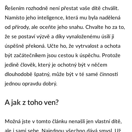
Řešením rozhodně není přestat vaše dítě chválit.
Namísto jeho inteligence, která mu byla nadělená
od přírody, ale oceňte jeho snahu. Chvalte ho za to,
že se postaví výzvě a díky vynaloženému úsilí ji
úspěšně překoná. Učte ho, že vytrvalost a ochota
být začátečníkem jsou cestou k úspěchu. Protože
jedině člověk, který je ochotný být v něčem
dlouhodobě špatný, může být v té samé činnosti
jednou opravdu dobrý.
A jak z toho ven?
Možná jste v tomto článku nenašli jen vlastní dítě,
ale i sami sebe. Najednou všechno dává smysl. Už