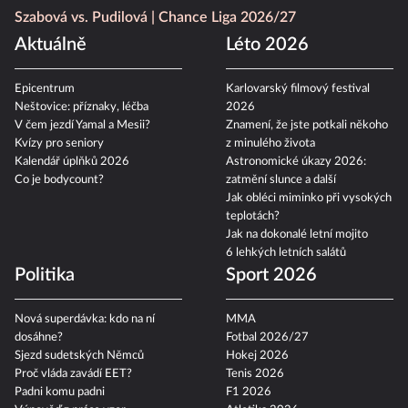
Szabová vs. Pudilová
Chance Liga 2026/27
Aktuálně
Léto 2026
Epicentrum
Karlovarský filmový festival
Neštovice: příznaky, léčba
2026
V čem jezdí Yamal a Mesii?
Znamení, že jste potkali někoho
Kvízy pro seniory
z minulého života
Kalendář úplňků 2026
Astronomické úkazy 2026:
Co je bodycount?
zatmění slunce a další
Jak obléci miminko při vysokých
teplotách?
Jak na dokonalé letní mojito
6 lehkých letních salátů
Politika
Sport 2026
Nová superdávka: kdo na ní
MMA
dosáhne?
Fotbal 2026/27
Sjezd sudetských Němců
Hokej 2026
Proč vláda zavádí EET?
Tenis 2026
Padni komu padni
F1 2026