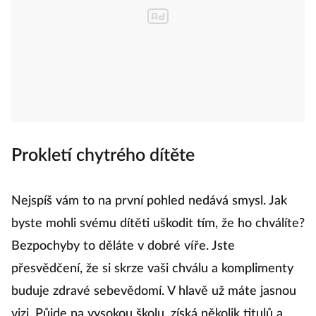
Prokletí chytrého dítěte
Nejspíš vám to na první pohled nedává smysl. Jak
byste mohli svému dítěti uškodit tím, že ho chválíte?
Bezpochyby to děláte v dobré víře. Jste
přesvědčení, že si skrze vaši chválu a komplimenty
buduje zdravé sebevědomí. V hlavě už máte jasnou
vizi. Půjde na vysokou školu, získá několik titulů a