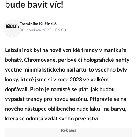
bude bavit víc!
Dominika Kučinská
·
30. prosince 2023
06:00
Letošní rok byl na nově vzniklé trendy v manikúře
bohatý. Chromované, perlové či holografické nehty
včetně minimalistického nail artu, to všechno byly
looky, které jsme si v roce 2023 ve velkém
dopřávali. Proto je namístě se ptát, jak budou
vypadat trendy pro novou sezónu. Připravte se na
nového nástupce oblíbeného nude laku i na barvu,
která se odmítá vzdát svého prvenství.