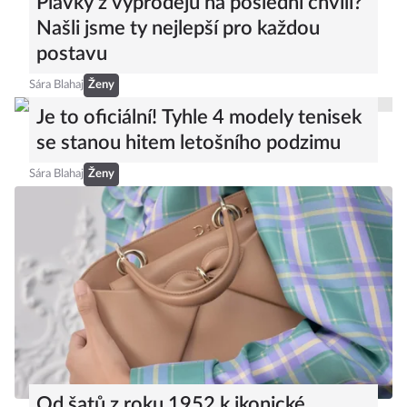
Plavky z výprodejů na poslední chvíli?
Našli jsme ty nejlepší pro každou
postavu
Sára Blahaj
Ženy
Je to oficiální! Tyhle 4 modely tenisek
se stanou hitem letošního podzimu
Sára Blahaj
Ženy
Od šatů z roku 1952 k ikonické