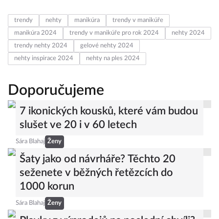
trendy
nehty
manikúra
trendy v manikúře
manikúra 2024
trendy v manikúře pro rok 2024
nehty 2024
trendy nehty 2024
gelové nehty 2024
nehty inspirace 2024
nehty na ples 2024
Doporučujeme
7 ikonických kousků, které vám budou
slušet ve 20 i v 60 letech
Sára Blahaj
Ženy
Šaty jako od návrháře? Těchto 20
seženete v běžných řetězcích do
1000 korun
Sára Blahaj
Ženy