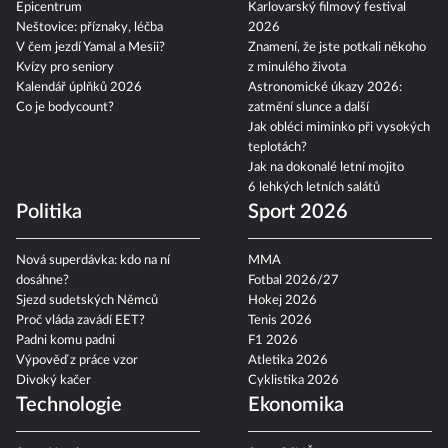
Epicentrum
Karlovarský filmový festival
Neštovice: příznaky, léčba
2026
V čem jezdí Yamal a Mesii?
Znamení, že jste potkali někoho
Kvízy pro seniory
z minulého života
Kalendář úplňků 2026
Astronomické úkazy 2026:
Co je bodycount?
zatmění slunce a další
Jak obléci miminko při vysokých
teplotách?
Jak na dokonalé letní mojito
6 lehkých letních salátů
Politika
Sport 2026
Nová superdávka: kdo na ní
MMA
dosáhne?
Fotbal 2026/27
Sjezd sudetských Němců
Hokej 2026
Proč vláda zavádí EET?
Tenis 2026
Padni komu padni
F1 2026
Výpověď z práce vzor
Atletika 2026
Divoký kačer
Cyklistika 2026
Technologie
Ekonomika