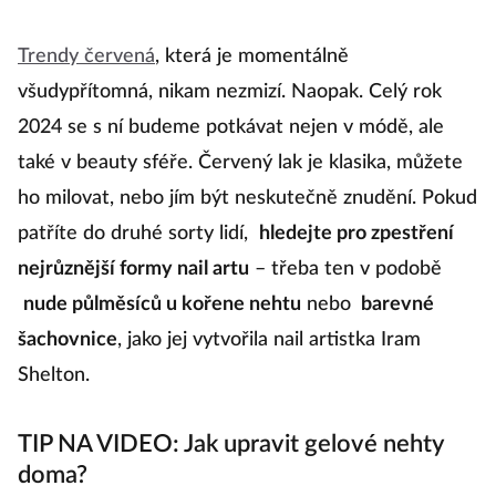
Trendy červená
, která je momentálně
C
všudypřítomná, nikam nezmizí. Naopak. Celý rok
kt
2024 se s ní budeme potkávat nejen v módě, ale
n
také v beauty sféře. Červený lak je klasika, můžete
r
ho milovat, nebo jím být neskutečně znudění. Pokud
t
patříte do druhé sorty lidí,
hledejte pro zpestření
st
nejrůznější formy nail artu
– třeba ten v podobě
v
nude půlměsíců u kořene nehtu
nebo
barevné
t
šachovnice
, jako jej vytvořila nail artistka Iram
p
Shelton.
TIP NA VIDEO: Jak upravit gelové nehty
doma?