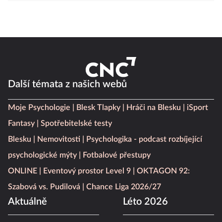
Další témata z našich webů
Moje Psychologie
Blesk Tlapky
Hráči na Blesku
iSport
Fantasy
Spotřebitelské testy
Blesku
Nemovitosti
Psychologika - podcast rozbíjející
psychologické mýty
Fotbalové přestupy
ONLINE
Eventový prostor Level 9
OKTAGON 92:
Szabová vs. Pudilová
Chance Liga 2026/27
Aktuálně
Léto 2026