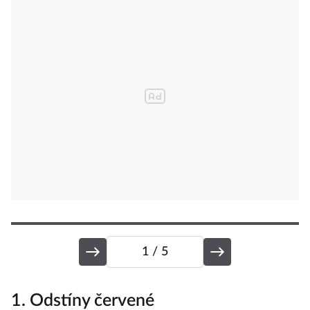
1
/ 5
1. Odstíny červené
2