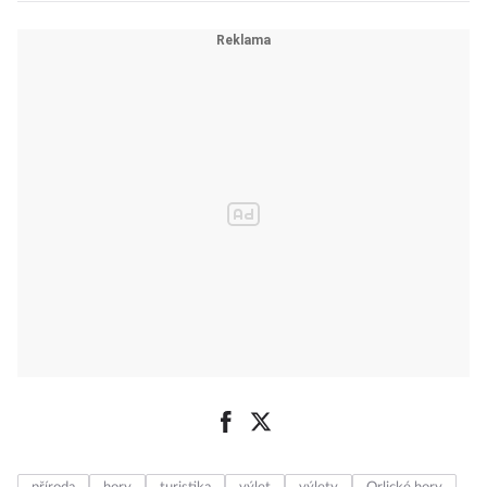
horolezkyně
Miroslava
„Miri“ Jirková