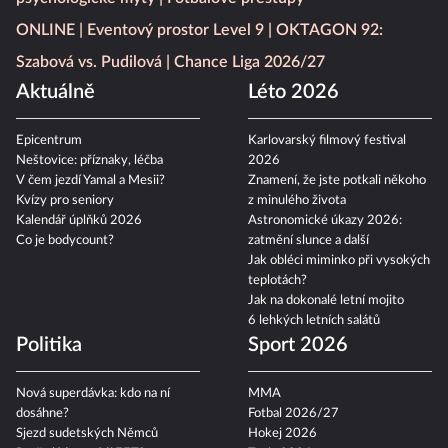
ONLINE
Eventový prostor Level 9
OKTAGON 92:
Szabová vs. Pudilová
Chance Liga 2026/27
Aktuálně
Léto 2026
Epicentrum
Karlovarský filmový festival
Neštovice: příznaky, léčba
2026
V čem jezdí Yamal a Mesii?
Znamení, že jste potkali někoho
Kvízy pro seniory
z minulého života
Kalendář úplňků 2026
Astronomické úkazy 2026:
Co je bodycount?
zatmění slunce a další
Jak obléci miminko při vysokých
teplotách?
Jak na dokonalé letní mojito
6 lehkých letních salátů
Politika
Sport 2026
Nová superdávka: kdo na ní
MMA
dosáhne?
Fotbal 2026/27
Sjezd sudetských Němců
Hokej 2026