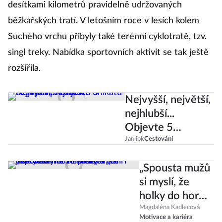
desítkami kilometrů pravidelně udržovaných
běžkařských tratí. V letošním roce v lesích kolem
Suchého vrchu přibyly také terénní cyklotratě, tzv.
singl treky. Nabídka sportovních aktivit se tak ještě
rozšířila.
Nejvyšší, největší,
nejhlubší...
Objevte 5
českých
Jan ibk
Cestování
přírodních unikátů
„Spousta mužů
si myslí, že
holky do hor
nepatří,“ říká
Magdaléna Kadlecová
Motivace a kariéra