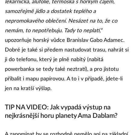
lékárnička, alufolie, termoska s horkým čajem,
samozřejmě jídlo a dostatek teplého a
nepromokavého oblečení. Nesázet na to, že co
nemám, to nepotřebuju. Tady to neplatí,“
upozorňuje horský vůdce Branislav Gabo Adamec.
Dobré je také si předem nastudovat trasu, nahrát si
ji do telefonu, který je plně nabitý (nabitá
powerbanka se tedy také neztratí), a pro jistotu
přibalit i mapu papírovou. A to i v případě, jdete-li
jen na kratší výšlap.
TIP NA VIDEO: Jak vypadá výstup na
nejkrásnější horu planety Ama Dablam?
A zapomínat by se rozhodně nemělo ani na základní