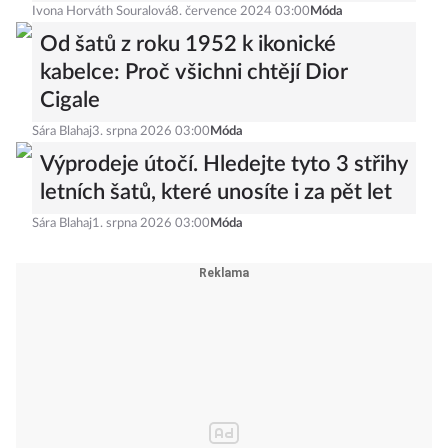
Ivona Horváth Souralová
8. července 2024 03:00
Móda
Od šatů z roku 1952 k ikonické
kabelce: Proč všichni chtějí Dior
Cigale
Sára Blahaj
3. srpna 2026 03:00
Móda
Výprodeje útočí. Hledejte tyto 3 střihy
letních šatů, které unosíte i za pět let
Sára Blahaj
1. srpna 2026 03:00
Móda