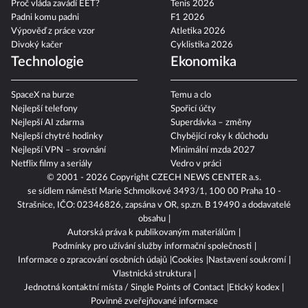
Proč vláda zavádí EET?
Tenis 2026
Padni komu padni
F1 2026
Výpověď z práce vzor
Atletika 2026
Divoký kačer
Cyklistika 2026
Technologie
Ekonomika
SpaceX na burze
Temu a clo
Nejlepší telefony
Spořicí účty
Nejlepší AI zdarma
Superdávka – změny
Nejlepší chytré hodinky
Chybějící roky k důchodu
Nejlepší VPN – srovnání
Minimální mzda 2027
Netflix filmy a seriály
Vedro v práci
© 2001 - 2026 Copyright
CZECH NEWS CENTER a.s.
se sídlem náměstí Marie Schmolkové 3493/1, 100 00 Praha 10 -
Strašnice, IČO: 02346826, zapsána v OR, sp.zn. B 19490 a dodavatelé
obsahu
Autorská práva k publikovaným materiálům
Podmínky pro užívání služby informační společnosti
Informace o zpracování osobních údajů
Cookies
Nastavení soukromí
Vlastnická struktura
Jednotná kontaktní místa / Single Points of Contact
Etický kodex
Povinně zveřejňované informace