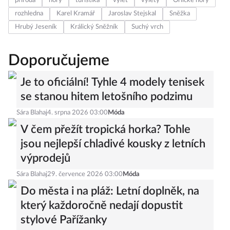
příroda
hory
turistika
výlet
výlety
Orlické hory
rozhledna
Karel Kramář
Jaroslav Stejskal
Sněžka
Hrubý Jeseník
Králický Sněžník
Suchý vrch
Doporučujeme
Je to oficiální! Tyhle 4 modely tenisek
se stanou hitem letošního podzimu
Sára Blahaj
4. srpna 2026 03:00
Móda
V čem přežít tropická horka? Tohle
jsou nejlepší chladivé kousky z letních
výprodejů
Sára Blahaj
29. července 2026 03:00
Móda
Do města i na pláž: Letní doplněk, na
který každoročně nedají dopustit
stylové Pařížanky