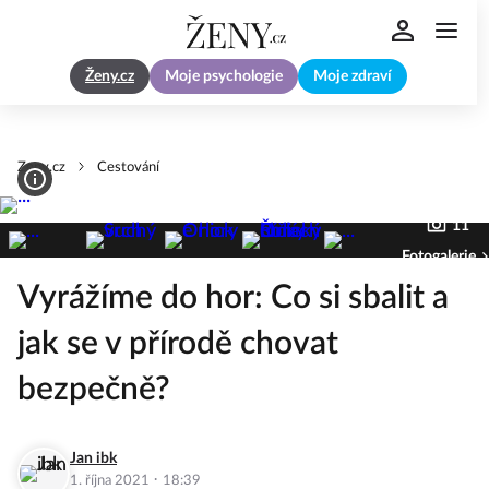
Ženy.cz
Moje psychologie
Moje zdraví
Zeny.cz
Cestování
11
Fotogalerie
Vyrážíme do hor: Co si sbalit a
jak se v přírodě chovat
bezpečně?
Jan ibk
·
1. října 2021
18:39