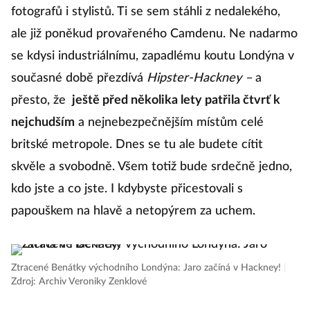
fotografů i stylistů. Ti se sem stáhli z nedalekého,
ale již poněkud provařeného Camdenu. Ne nadarmo
se kdysi industriálnímu, zapadlému koutu Londýna v
současné době přezdívá
Hipster-Hackney –
a
přesto, že
ještě před několika lety patřila čtvrť k
nejchudším
a nejnebezpečnějším místům celé
britské metropole. Dnes se tu ale budete cítit
skvěle a svobodně. Všem totiž bude srdečně jedno,
kdo jste a co jste. I kdybyste přicestovali s
papouškem na hlavě a netopýrem za uchem.
Ztracené Benátky východního Londýna: Jaro začíná v Hackney!
|
Zdroj: Archiv Veroniky Zenklové