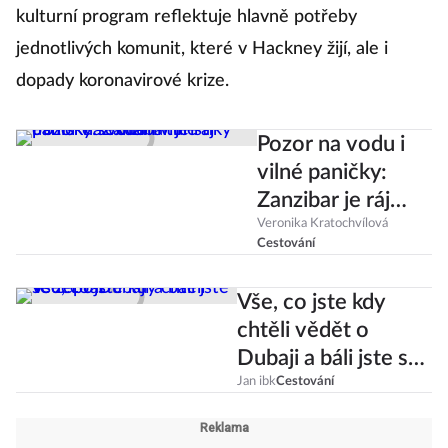
kulturní program reflektuje hlavně potřeby
jednotlivých komunit, které v Hackney žijí, ale i
dopady koronavirové krize.
Pozor na vodu i
vilné paničky:
Zanzibar je ráj
dámské sexuální
Veronika Kratochvílová
Cestování
turistiky
Vše, co jste kdy
chtěli vědět o
Dubaji a báli jste se
zeptat
Jan ibk
Cestování