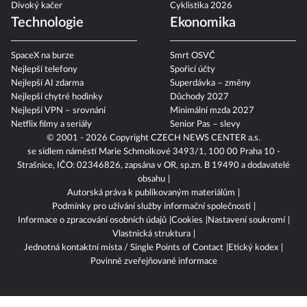
Divoký kačer
Cyklistika 2026
Technologie
Ekonomika
SpaceX na burze
Smrt OSVČ
Nejlepší telefony
Spořicí účty
Nejlepší AI zdarma
Superdávka – změny
Nejlepší chytré hodinky
Důchody 2027
Nejlepší VPN – srovnání
Minimální mzda 2027
Netflix filmy a seriály
Senior Pas – slevy
© 2001 - 2026 Copyright
CZECH NEWS CENTER a.s.
se sídlem náměstí Marie Schmolkové 3493/1, 100 00 Praha 10 -
Strašnice, IČO: 02346826, zapsána v OR, sp.zn. B 19490 a dodavatelé
obsahu
Autorská práva k publikovaným materiálům
Podmínky pro užívání služby informační společnosti
Informace o zpracování osobních údajů
Cookies
Nastavení soukromí
Vlastnická struktura
Jednotná kontaktní místa / Single Points of Contact
Etický kodex
Povinně zveřejňované informace