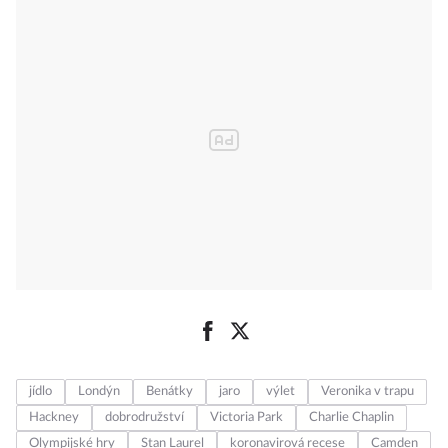
jídlo
Londýn
Benátky
jaro
výlet
Veronika v trapu
Hackney
dobrodružství
Victoria Park
Charlie Chaplin
Olympijské hry
Stan Laurel
koronavirová recese
Camden