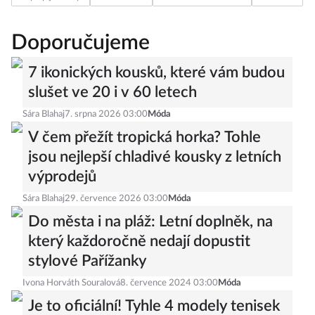
Doporučujeme
7 ikonických kousků, které vám budou
slušet ve 20 i v 60 letech
Sára Blahaj
7. srpna 2026 03:00
Móda
V čem přežít tropická horka? Tohle
jsou nejlepší chladivé kousky z letních
výprodejů
Sára Blahaj
29. července 2026 03:00
Móda
Do města i na pláž: Letní doplněk, na
který každoročně nedají dopustit
stylové Pařížanky
Ivona Horváth Souralová
8. července 2024 03:00
Móda
Je to oficiální! Tyhle 4 modely tenisek