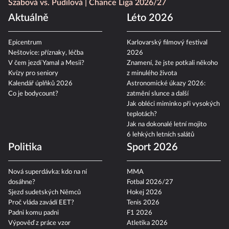
Szabová vs. Pudilová
Chance Liga 2026/27
Aktuálně
Léto 2026
Epicentrum
Karlovarský filmový festival
Neštovice: příznaky, léčba
2026
V čem jezdí Yamal a Mesii?
Znamení, že jste potkali někoho
Kvízy pro seniory
z minulého života
Kalendář úplňků 2026
Astronomické úkazy 2026:
Co je bodycount?
zatmění slunce a další
Jak obléci miminko při vysokých
teplotách?
Jak na dokonalé letní mojito
6 lehkých letních salátů
Politika
Sport 2026
Nová superdávka: kdo na ní
MMA
dosáhne?
Fotbal 2026/27
Sjezd sudetských Němců
Hokej 2026
Proč vláda zavádí EET?
Tenis 2026
Padni komu padni
F1 2026
Výpověď z práce vzor
Atletika 2026