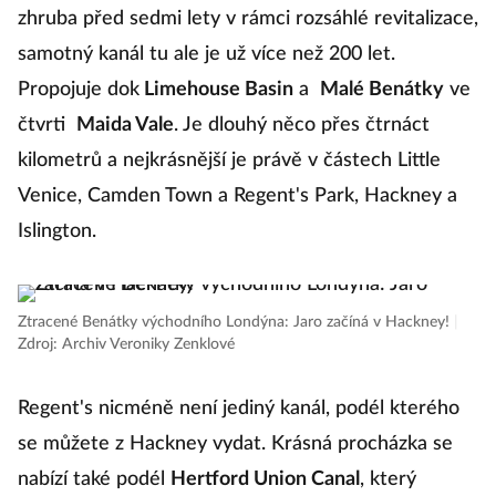
zhruba před sedmi lety v rámci rozsáhlé revitalizace,
samotný kanál tu ale je už více než 200 let.
Propojuje dok
Limehouse Basin
a
Malé Benátky
ve
čtvrti
Maida Vale
. Je dlouhý něco přes čtrnáct
kilometrů a nejkrásnější je právě v částech Little
Venice, Camden Town a Regent's Park, Hackney a
Islington.
Ztracené Benátky východního Londýna: Jaro začíná v Hackney!
|
Zdroj: Archiv Veroniky Zenklové
Regent's nicméně není jediný kanál, podél kterého
se můžete z Hackney vydat. Krásná procházka se
nabízí také podél
Hertford Union Canal
, který