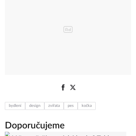
bydlení
design
zvířata
pes
kočka
Doporučujeme