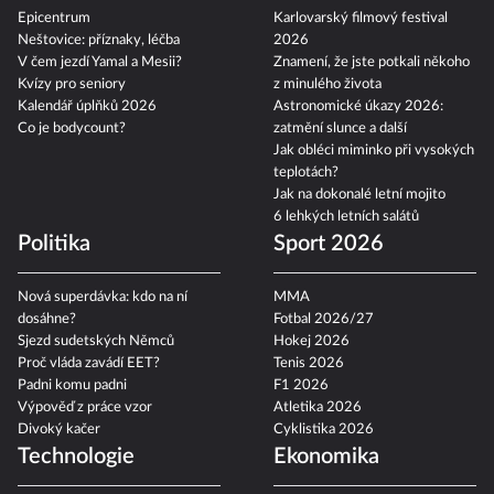
Epicentrum
Karlovarský filmový festival
Neštovice: příznaky, léčba
2026
V čem jezdí Yamal a Mesii?
Znamení, že jste potkali někoho
Kvízy pro seniory
z minulého života
Kalendář úplňků 2026
Astronomické úkazy 2026:
Co je bodycount?
zatmění slunce a další
Jak obléci miminko při vysokých
teplotách?
Jak na dokonalé letní mojito
6 lehkých letních salátů
Politika
Sport 2026
Nová superdávka: kdo na ní
MMA
dosáhne?
Fotbal 2026/27
Sjezd sudetských Němců
Hokej 2026
Proč vláda zavádí EET?
Tenis 2026
Padni komu padni
F1 2026
Výpověď z práce vzor
Atletika 2026
Divoký kačer
Cyklistika 2026
Technologie
Ekonomika