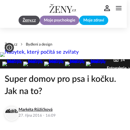
Ženy.cz
Moje psychologie
Moje zdraví
Zeny.cz
Bydlení a design
14
Fotogalerie
Super domov pro psa i kočku.
Jak na to?
Markéta Růžičková
·
27. října 2016
16:09