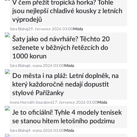
V čem přežít tropická horka? Tohle
jsou nejlepší chladivé kousky z letních
výprodejů
Sára Blahaj
29. července 2026 03:00
Móda
Šaty jako od návrháře? Těchto 20
seženete v běžných řetězcích do
1000 korun
Sára Blahaj
6. srpna 2026 03:00
Móda
Do města i na pláž: Letní doplněk, na
který každoročně nedají dopustit
stylové Pařížanky
Ivona Horváth Souralová
17. července 2026 03:00
Móda
Je to oficiální! Tyhle 4 modely tenisek
se stanou hitem letošního podzimu
Sára Blahaj
4. srpna 2026 03:00
Móda