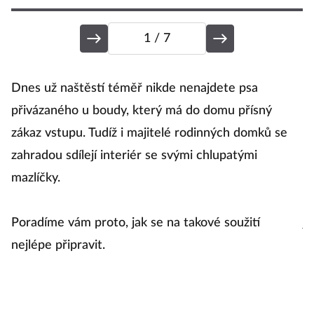
1
/ 7
Z
Dnes už naštěstí téměř nikde nenajdete psa
přivázaného u boudy, který má do domu přísný
zákaz vstupu. Tudíž i majitelé rodinných domků se
N
zahradou sdílejí interiér se svými chlupatými
T
mazlíčky.
d
ce
Poradíme vám proto, jak se na takové soužití
js
nejlépe připravit.
tl
kt
(