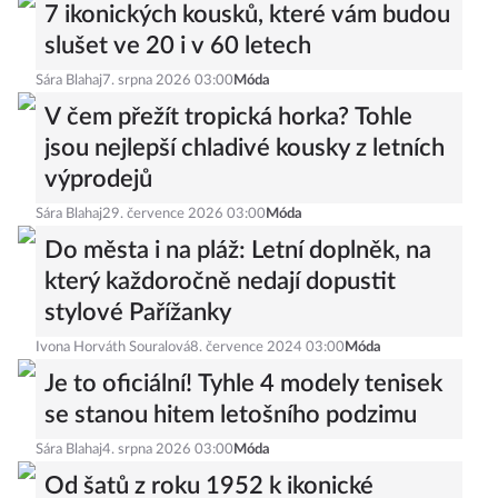
7 ikonických kousků, které vám budou
slušet ve 20 i v 60 letech
Sára Blahaj
7. srpna 2026 03:00
Móda
V čem přežít tropická horka? Tohle
jsou nejlepší chladivé kousky z letních
výprodejů
Sára Blahaj
29. července 2026 03:00
Móda
Do města i na pláž: Letní doplněk, na
který každoročně nedají dopustit
stylové Pařížanky
Ivona Horváth Souralová
8. července 2024 03:00
Móda
Je to oficiální! Tyhle 4 modely tenisek
se stanou hitem letošního podzimu
Sára Blahaj
4. srpna 2026 03:00
Móda
Od šatů z roku 1952 k ikonické