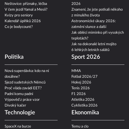
Neštovice: příznaky, léčba
2026
V čem jezdí Yamal a Mesii?
Znamení, že jste potkali někoho
Kvízy pro seniory
z minulého života
Kalendář úplňků 2026
Astronomické úkazy 2026:
Co je bodycount?
zatmění slunce a další
Jak obléci miminko při vysokých
teplotách?
Jak na dokonalé letní mojito
6 lehkých letních salátů
Politika
Sport 2026
Nová superdávka: kdo na ní
MMA
dosáhne?
Fotbal 2026/27
Sjezd sudetských Němců
Hokej 2026
Proč vláda zavádí EET?
Tenis 2026
Padni komu padni
F1 2026
Výpověď z práce vzor
Atletika 2026
Divoký kačer
Cyklistika 2026
Technologie
Ekonomika
SpaceX na burze
Temu a clo