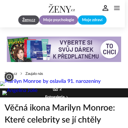
Ženy.cz
Moje psychologie
Moje zdraví
Zeny.cz
Zaujalo nás
2
Fotogalerie
Věčná ikona Marilyn Monroe:
Které celebrity se jí chtěly