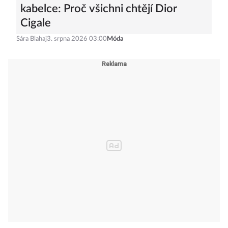
kabelce: Proč všichni chtějí Dior
Cigale
Sára Blahaj
3. srpna 2026 03:00
Móda