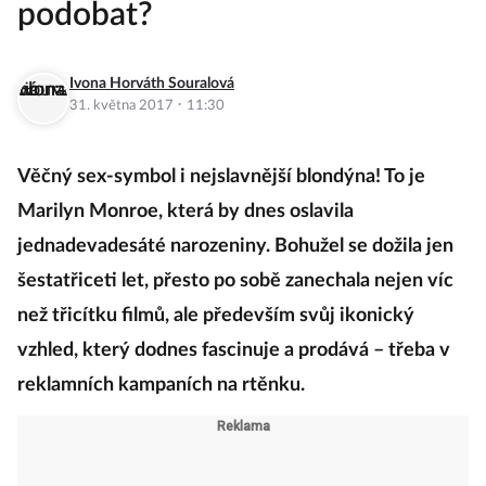
podobat?
Ivona Horváth Souralová
·
31. května 2017
11:30
Věčný sex-symbol i nejslavnější blondýna! To je
Marilyn Monroe, která by dnes oslavila
jednadevadesáté narozeniny. Bohužel se dožila jen
šestatřiceti let, přesto po sobě zanechala nejen víc
než třicítku filmů, ale především svůj ikonický
vzhled, který dodnes fascinuje a prodává – třeba v
reklamních kampaních na rtěnku.