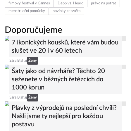
filmový festival v Cannes
Depp vs. Heard
právo na potrat
menstruační pomůcky
novinky ze světa
Doporučujeme
7 ikonických kousků, které vám budou
slušet ve 20 i v 60 letech
Sára Blahaj
Ženy
Šaty jako od návrháře? Těchto 20
seženete v běžných řetězcích do
1000 korun
Sára Blahaj
Ženy
Plavky z výprodejů na poslední chvíli?
Našli jsme ty nejlepší pro každou
postavu