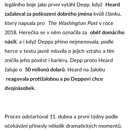
legálního boje jako první vytáhl Depp, když
Heard
zažaloval za poškození dobrého jména
kvůli článku,
který napsala pro
The Washington Post
v roce
2018. Herečka se v něm označila za
oběť domácího
násilí
, a i když Deppa přímo nejmenovala, podle
herce v textu jasně mluvila o jejich vztahu a tím
zničila jeho pověst i kariéru. Depp proto Heard
žaluje o
50 milionů dolarů
. Heard na žalobu
reagovala protižalobou a po Deppovi chce
dvojnásobek
.
Proces odstartoval 11. dubna a první týdny podle
očekávání přinesly několik dramatických momentů.