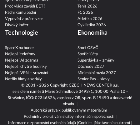
Sjezd sudetských Němců
Hokej 2026
Proč vláda zavádí EET?
Tenis 2026
Padni komu padni
F1 2026
Výpověď z práce vzor
Atletika 2026
Divoký kačer
Cyklistika 2026
Technologie
Ekonomika
SpaceX na burze
Smrt OSVČ
Nejlepší telefony
Spořicí účty
Nejlepší AI zdarma
Superdávka – změny
Nejlepší chytré hodinky
Důchody 2027
Nejlepší VPN – srovnání
Minimální mzda 2027
Netflix filmy a seriály
Senior Pas – slevy
© 2001 - 2026 Copyright
CZECH NEWS CENTER a.s.
se sídlem náměstí Marie Schmolkové 3493/1, 100 00 Praha 10 -
Strašnice, IČO: 02346826, zapsána v OR, sp.zn. B 19490 a dodavatelé
obsahu
Autorská práva k publikovaným materiálům
Podmínky pro užívání služby informační společnosti
Informace o zpracování osobních údajů
Cookies
Nastavení soukromí
Vlastnická struktura
Jednotná kontaktní místa / Single Points of Contact
Etický kodex