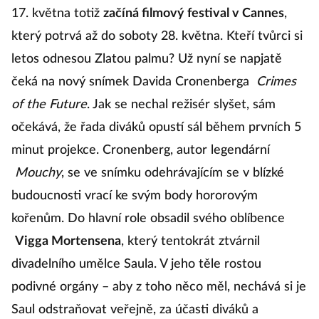
17. května totiž
začíná filmový festival v Cannes
,
který potrvá až do soboty 28. května. Kteří tvůrci si
letos odnesou Zlatou palmu? Už nyní se napjatě
čeká na nový snímek Davida Cronenberga
Crimes
of the Future
. Jak se nechal režisér slyšet, sám
očekává, že řada diváků opustí sál během prvních 5
minut projekce. Cronenberg, autor legendární
Mouchy
, se ve snímku odehrávajícím se v blízké
budoucnosti vrací ke svým body hororovým
kořenům. Do hlavní role obsadil svého oblíbence
Vigga Mortensena
, který tentokrát ztvárnil
divadelního umělce Saula. V jeho těle rostou
podivné orgány – aby z toho něco měl, nechává si je
Saul odstraňovat veřejně, za účasti diváků a