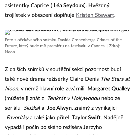
asistentky Caprice (
Léa Seydoux
). Hvězdný
trojlístek v obsazení doplňuje
Kristen Stewart
.
Foto z očekávaného snímku Davida Cronenberga Crimes of the
Future, který bude mít premiéru na festivalu v Cannes.
|
Zdroj:
Neon
Z dalších snímků v soutěžní sekci pozornost budí
také nové drama režisérky Claire Denis
The Stars at
Noon
, v němž hlavní role ztvárnili
Margaret Qualley
(můžete ji znát z
Tenkrát v Hollywoodu
nebo ze
seriálu
Služka
) a
Joe Alwyn
, známý z vynikající
Favoritky
a také jako přítel
Taylor Swift
. Nadějně
vypadá i počin polského režiséra Jerzyho