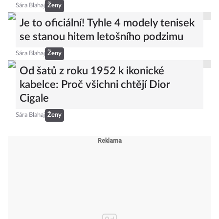
Sára Blahaj
Ženy
Je to oficiální! Tyhle 4 modely tenisek
se stanou hitem letošního podzimu
Sára Blahaj
Ženy
Od šatů z roku 1952 k ikonické
kabelce: Proč všichni chtějí Dior
Cigale
Sára Blahaj
Ženy