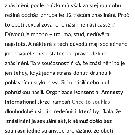
znásilnění, podle průzkumů však za stejnou dobu
reálně dochází zhruba ke 12 tisícům znásilnění. Proč
to oběti sexualizovaného násilí nehlásí častěji?
Důvodů je mnoho – trauma, stud, nedůvěra,
nejistota. A některé z těch důvodů mají společného
jmenovatele: nedostatečnou právní definici
znásilnění. Ta v současnosti říká, že znásilnění to je
jen tehdy, když jedna strana donutí druhou k
pohlavnímu styku s využitím násilí nebo pod
pohrůžkou násilí. Organizace
Konsent
a
Amnesty
International
skrze kampaň
Chce to souhlas
dlouhodobě usilují o redefinici, která by říkala, že
znásilnění je sexuální akt, k němuž došlo bez
souhlasu jedné strany
. Je prokázáno, že oběti