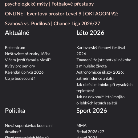
psychologické mýty
Fotbalové přestupy
ONLINE
Eventový prostor Level 9
OKTAGON 92:
Szabová vs. Pudilová
Chance Liga 2026/27
Aktuálně
Léto 2026
Epicentrum
Karlovarský filmový festival
Neštovice: příznaky, léčba
2026
V čem jezdí Yamal a Mesii?
Znamení, že jste potkali někoho
Kvízy pro seniory
z minulého života
Kalendář úplňků 2026
Astronomické úkazy 2026:
Co je bodycount?
zatmění slunce a další
Jak obléci miminko při vysokých
teplotách?
Jak na dokonalé letní mojito
6 lehkých letních salátů
Politika
Sport 2026
Nová superdávka: kdo na ní
MMA
dosáhne?
Fotbal 2026/27