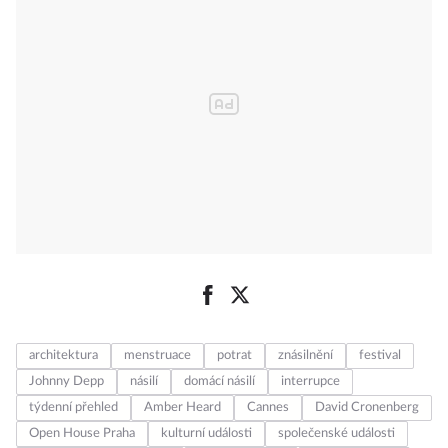
architektura
menstruace
potrat
znásilnění
festival
Johnny Depp
násilí
domácí násilí
interrupce
týdenní přehled
Amber Heard
Cannes
David Cronenberg
Open House Praha
kulturní události
společenské události