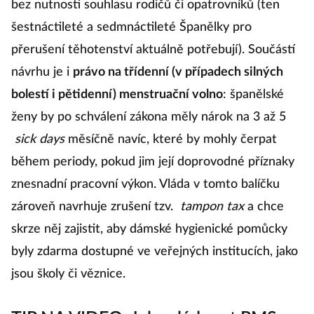
bez nutnosti souhlasu rodičů či opatrovníků (ten
šestnáctileté a sedmnáctileté Španělky pro
přerušení těhotenství aktuálně potřebují). Součástí
návrhu je i
právo na třídenní (v případech silných
bolestí i pětidenní) menstruační volno
: španělské
ženy by po schválení zákona měly nárok na 3 až 5
sick days
měsíčně navíc, které by mohly čerpat
během periody, pokud jim její doprovodné příznaky
znesnadní pracovní výkon. Vláda v tomto balíčku
zároveň navrhuje zrušení tzv.
tampon tax
a chce
skrze něj zajistit, aby dámské hygienické pomůcky
byly zdarma dostupné ve veřejných institucích, jako
jsou školy či věznice.