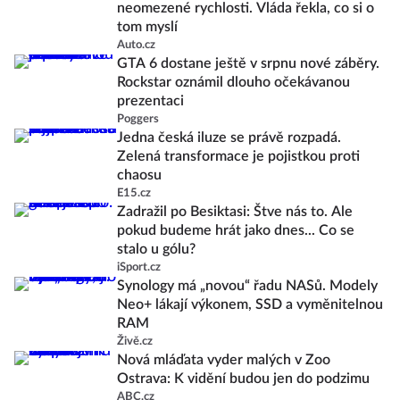
neomezené rychlosti. Vláda řekla, co si o
tom myslí
Auto.cz
GTA 6 dostane ještě v srpnu nové záběry.
Rockstar oznámil dlouho očekávanou
prezentaci
Poggers
Jedna česká iluze se právě rozpadá.
Zelená transformace je pojistkou proti
chaosu
E15.cz
Zadražil po Besiktasi: Štve nás to. Ale
pokud budeme hrát jako dnes... Co se
stalo u gólu?
iSport.cz
Synology má „novou“ řadu NASů. Modely
Neo+ lákají výkonem, SSD a vyměnitelnou
RAM
Živě.cz
Nová mláďata vyder malých v Zoo
Ostrava: K vidění budou jen do podzimu
ABC.cz