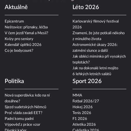
Aktuálně
Léto 2026
Epicentrum
Karlovarský filmový festival
Neštovice: příznaky, léčba
2026
V čem jezdí Yamal a Mesii?
Znamení, že jste potkali někoho
Kvízy pro seniory
z minulého života
Kalendář úplňků 2026
Astronomické úkazy 2026:
Co je bodycount?
zatmění slunce a další
Jak obléci miminko při vysokých
teplotách?
Jak na dokonalé letní mojito
6 lehkých letních salátů
Politika
Sport 2026
Nová superdávka: kdo na ní
MMA
dosáhne?
Fotbal 2026/27
Sjezd sudetských Němců
Hokej 2026
Proč vláda zavádí EET?
Tenis 2026
Padni komu padni
F1 2026
Výpověď z práce vzor
Atletika 2026
Divoký kačer
Cyklistika 2026