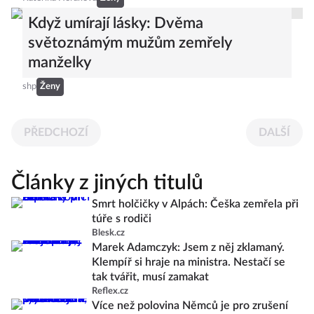
Když umírají lásky: Dvěma
světoznámým mužům zemřely
manželky
shp
Ženy
PŘEDCHOZÍ
DALŠÍ
Články z jiných titulů
Smrt holčičky v Alpách: Češka zemřela při
túře s rodiči
Blesk.cz
Marek Adamczyk: Jsem z něj zklamaný.
Klempíř si hraje na ministra. Nestačí se
tak tvářit, musí zamakat
Reflex.cz
Více než polovina Němců je pro zrušení