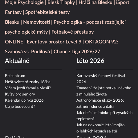
Další témata z našich webů
Moje Psychologie
Blesk Tlapky
Hráči na Blesku
iSport
Fantasy
Spotřebitelské testy
Blesku
Nemovitosti
Psychologika - podcast rozbíjející
psychologické mýty
Fotbalové přestupy
ONLINE
Eventový prostor Level 9
OKTAGON 92:
Szabová vs. Pudilová
Chance Liga 2026/27
Aktuálně
Léto 2026
Epicentrum
Karlovarský filmový festival
Neštovice: příznaky, léčba
2026
V čem jezdí Yamal a Mesii?
Znamení, že jste potkali někoho
Kvízy pro seniory
z minulého života
Kalendář úplňků 2026
Astronomické úkazy 2026:
Co je bodycount?
zatmění slunce a další