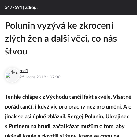
5477594
| Zdroj: .
Polunin vyzývá ke zkrocení
zlých žen a další věci, co nás
štvou
red1
·
25. ledna 2019
07:00
Tenhle chlápek z Východu tančil fakt skvěle. Vlastně
pořád tančí, i když víc pro prachy než pro umění. Ale