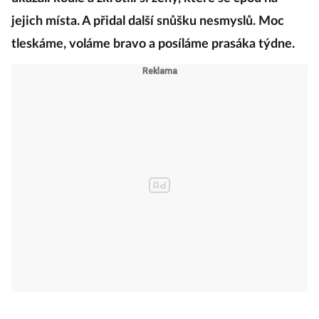
jinak se asi úplně zbláznil. Sergej Polunin, Ukrajinec
s Putinem na hrudi, začal kázat mužům o tom, aby
ukázali koule a zkrotili si ženy, které se cpou na
jejich místa. A přidal další snůšku nesmyslů. Moc
tleskáme, voláme bravo a posíláme prasáka týdne.