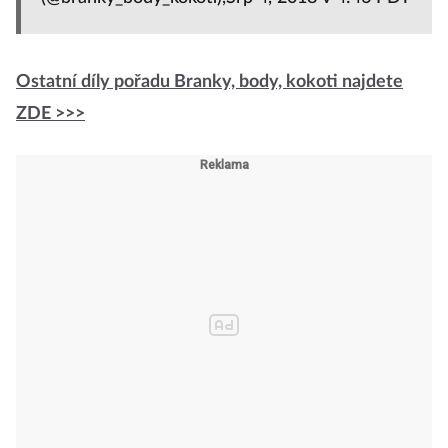
#feministky #timesup #brankybodykokoti
Příspěvek sdílený
Branky, body, kokoti
(@branky_body_kokoti),Srp 4, 2018 v 4:46 PDT
Ostatní díly pořadu Branky, body, kokoti najdete
ZDE >>>