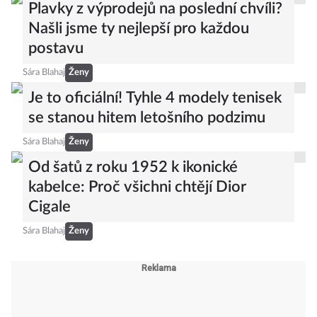
seženete v běžných řetězcích do
1000 korun
Sára Blahaj
Ženy
Plavky z výprodejů na poslední chvíli?
Našli jsme ty nejlepší pro každou
postavu
Sára Blahaj
Ženy
Je to oficiální! Tyhle 4 modely tenisek
se stanou hitem letošního podzimu
Sára Blahaj
Ženy
Od šatů z roku 1952 k ikonické
kabelce: Proč všichni chtějí Dior
Cigale
Sára Blahaj
Ženy