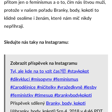
koneckonců chodí všichni. Ale tohle si mohly říkat i
naše předchůdkyně, a jen díky nim volíme a
nemusíme chodit po ulici s guvernantkou! Nejde
přitom jen o feminismus a o to, čím nás štvou muži,
protože v našem pořadu Branky, body, kokoti to
klidně osolíme i ženám, které nám míč nikdy
nepřihrají.
Sledujte nás taky na Instagramu:
Zobrazit příspěvek na Instagramu
Tvl, ale kde na to vzít čas?🤯 #staykokot
#dikykluci #misogyny #feminismus
#čarodějnice #ničitelky #vražedkyně #lesby