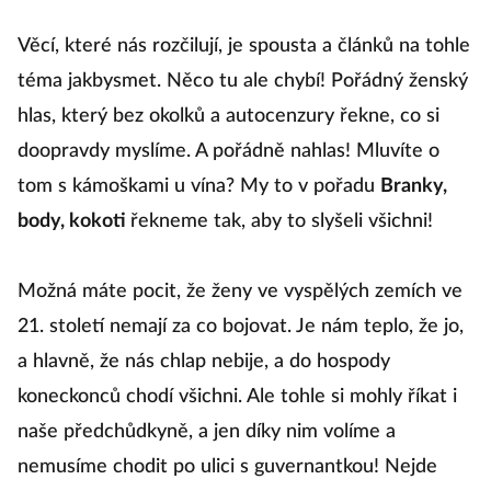
orientaci.
Užijte si nový díl!
Věcí, které nás rozčilují, je spousta a článků na tohle
téma jakbysmet. Něco tu ale chybí! Pořádný ženský
hlas, který bez okolků a autocenzury řekne, co si
doopravdy myslíme. A pořádně nahlas! Mluvíte o
tom s kámoškami u vína? My to v pořadu
Branky,
body, kokoti
řekneme tak, aby to slyšeli všichni!
Možná máte pocit, že ženy ve vyspělých zemích ve
21. století nemají za co bojovat. Je nám teplo, že jo,
a hlavně, že nás chlap nebije, a do hospody