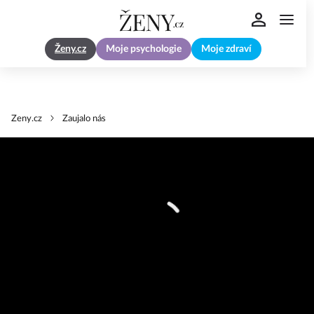
Ženy.cz
Moje psychologie
Moje zdraví
Zeny.cz
Zaujalo nás