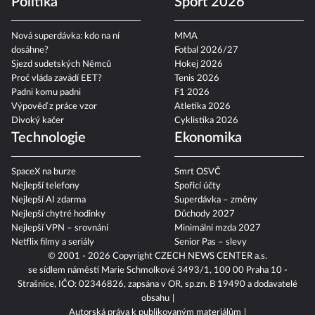
Jak obléci miminko při vysokých
teplotách?
Jak na dokonalé letní mojito
6 lehkých letních salátů
Politika
Sport 2026
Nová superdávka: kdo na ní
MMA
dosáhne?
Fotbal 2026/27
Sjezd sudetských Němců
Hokej 2026
Proč vláda zavádí EET?
Tenis 2026
Padni komu padni
F1 2026
Výpověď z práce vzor
Atletika 2026
Divoký kačer
Cyklistika 2026
Technologie
Ekonomika
SpaceX na burze
Smrt OSVČ
Nejlepší telefony
Spořicí účty
Nejlepší AI zdarma
Superdávka – změny
Nejlepší chytré hodinky
Důchody 2027
Nejlepší VPN – srovnání
Minimální mzda 2027
Netflix filmy a seriály
Senior Pas – slevy