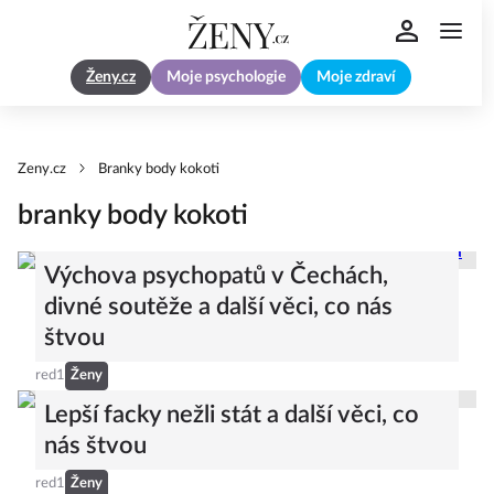
Ženy.cz
Moje psychologie
Moje zdraví
Zeny.cz
Branky body kokoti
branky body kokoti
Výchova psychopatů v Čechách,
divné soutěže a další věci, co nás
štvou
red1
Ženy
Lepší facky nežli stát a další věci, co
nás štvou
red1
Ženy