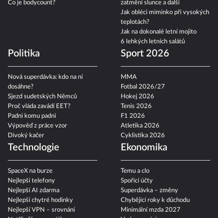
Co je bodycount?
zatmění slunce a další
Jak obléci miminko při vysokých
teplotách?
Jak na dokonalé letní mojito
6 lehkých letních salátů
Politika
Sport 2026
Nová superdávka: kdo na ní
MMA
dosáhne?
Fotbal 2026/27
Sjezd sudetských Němců
Hokej 2026
Proč vláda zavádí EET?
Tenis 2026
Padni komu padni
F1 2026
Výpověď z práce vzor
Atletika 2026
Divoký kačer
Cyklistika 2026
Technologie
Ekonomika
SpaceX na burze
Temu a clo
Nejlepší telefony
Spořicí účty
Nejlepší AI zdarma
Superdávka – změny
Nejlepší chytré hodinky
Chybějící roky k důchodu
Nejlepší VPN – srovnání
Minimální mzda 2027