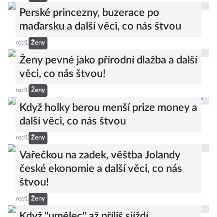
Perské princezny, buzerace po
maďarsku a další věci, co nás štvou
red1
Ženy
Ženy pevné jako přírodní dlažba a další
věci, co nás štvou!
red1
Ženy
Když holky berou menší prize money a
další věci, co nás štvou
red1
Ženy
Vařečkou na zadek, věštba Jolandy
české ekonomie a další věci, co nás
štvou!
red1
Ženy
Když "umělec" až příliš sjíždí