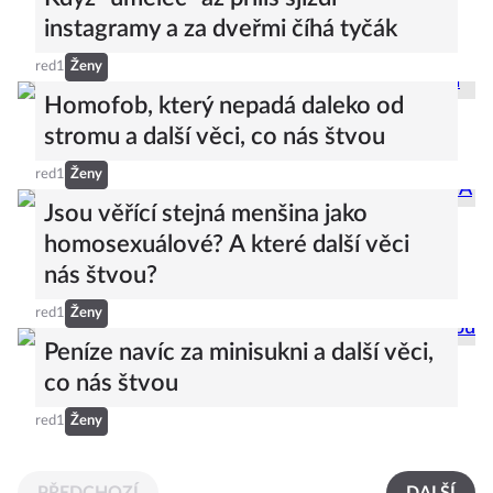
instagramy a za dveřmi číhá tyčák
red1
Ženy
Homofob, který nepadá daleko od
stromu a další věci, co nás štvou
red1
Ženy
Jsou věřící stejná menšina jako
homosexuálové? A které další věci
nás štvou?
red1
Ženy
Peníze navíc za minisukni a další věci,
co nás štvou
red1
Ženy