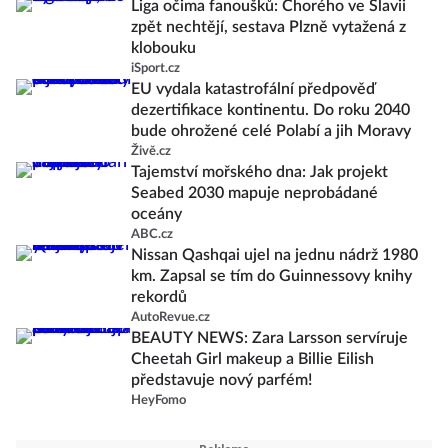
Liga očima fanoušků: Chorého ve Slavii
zpět nechtějí, sestava Plzně vytažená z
klobouku
iSport.cz
EU vydala katastrofální předpověď
dezertifikace kontinentu. Do roku 2040
bude ohrožené celé Polabí a jih Moravy
Živě.cz
Tajemství mořského dna: Jak projekt
Seabed 2030 mapuje neprobádané
oceány
ABC.cz
Nissan Qashqai ujel na jednu nádrž 1980
km. Zapsal se tím do Guinnessovy knihy
rekordů
AutoRevue.cz
BEAUTY NEWS: Zara Larsson servíruje
Cheetah Girl makeup a Billie Eilish
představuje nový parfém!
HeyFomo