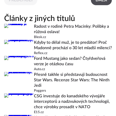
PŘEDCHOZÍ
DALŠÍ
Články z jiných titulů
Radost v rodině Petra Macinky: Polibky a
růžová oslava!
Blesk.cz
Kdyby to dělal muž, je to predátor! Proč
Madonně prochází o 30 let mladší milenci?
Reflex.cz
Ford Mustang jako sedan? Čtyřdveřová
verze je otázkou času
Auto.cz
Přesně takhle si představuji budoucnost
Star Wars. Recenze Star Wars: The Ninth
Jedi
Poggers
CSG investuje do kanadského vývojáře
interceptorů a nadzvukových technologií,
chce výrobky prosadit v NATO
E15.cz