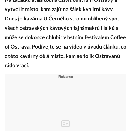
Na začátku stála touha oživit centrum Ostravy a
vytvořit místo, kam zajít na šálek kvalitní kávy.
Dnes je kavárna U Černého stromu oblíbený spot
všech ostravských kávových fajnšmekrů i laiků a
může se dokonce chlubit vlastním festivalem Coffee
of Ostrava. Podívejte se na video v úvodu článku, co
z této kavárny dělá místo, kam se tolik Ostravanů
rádo vrací.