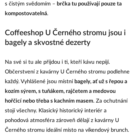
s čistým svědomím –
brčka tu používají pouze ta
kompostovatelná
.
Coffeeshop U Černého stromu jsou i
bagely a skvostné dezerty
Na své si tu ale přijdou i ti, kteří kávu nepijí.
Občerstvení z kavárny U Černého stromu podlehne
každý. Vyhlášené jsou místní
bagely, ať už s řepou a
kozím sýrem, s tuňákem, rajčetem a medovou
hořčicí nebo třeba s kachním masem
. Za ochutnání
stojí všechny. Klasický historický interiér a
pohodová atmosféra zároveň dělají z kavárny U
Černého stromu ideální místo na víkendový brunch.