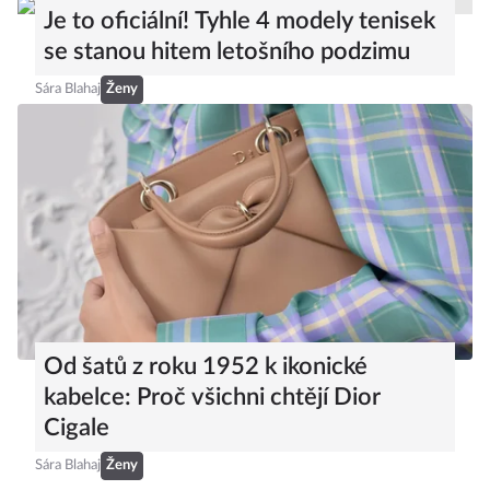
Je to oficiální! Tyhle 4 modely tenisek
se stanou hitem letošního podzimu
Sára Blahaj
Ženy
Od šatů z roku 1952 k ikonické
kabelce: Proč všichni chtějí Dior
Cigale
Sára Blahaj
Ženy