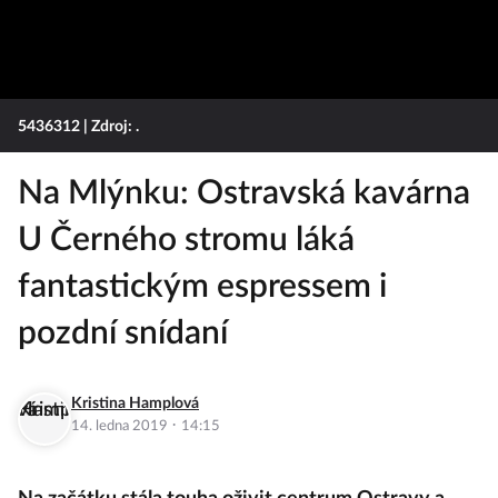
5436312
| Zdroj: .
Na Mlýnku: Ostravská kavárna
U Černého stromu láká
fantastickým espressem i
pozdní snídaní
Kristina Hamplová
·
14. ledna 2019
14:15