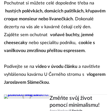
Pochutnat si můžete celé dopoledne třeba na
hustých polévkách, domácích paštikách, křupavém
croque monsieur nebo lívanečkách
. Dokonalé
dezerty na vás ale v kavárně čekají celý den.
Zajděte sem ochutnat
voňavé buchty, jemné
cheesecaky
nebo specialitu podniku,
cookie s
vanilkovou zmrzlinou přelitou espressem
.
Podívejte se na
video v úvodu článku
a navštivte
vyhlášenou kavárnu U Černého stromu s
vlogerem
Jaroslavem Slámečkou
.
Změňte svůj život
pomocí minimalismu!
Anna Nosková
Lifestyle