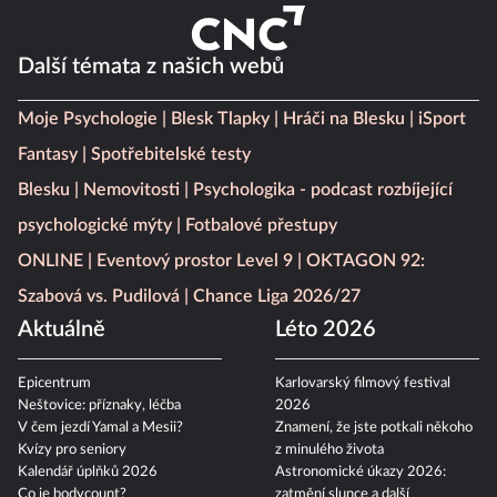
Další témata z našich webů
Moje Psychologie
Blesk Tlapky
Hráči na Blesku
iSport
Fantasy
Spotřebitelské testy
Blesku
Nemovitosti
Psychologika - podcast rozbíjející
psychologické mýty
Fotbalové přestupy
ONLINE
Eventový prostor Level 9
OKTAGON 92:
Szabová vs. Pudilová
Chance Liga 2026/27
Aktuálně
Léto 2026
Epicentrum
Karlovarský filmový festival
Neštovice: příznaky, léčba
2026
V čem jezdí Yamal a Mesii?
Znamení, že jste potkali někoho
Kvízy pro seniory
z minulého života
Kalendář úplňků 2026
Astronomické úkazy 2026:
Co je bodycount?
zatmění slunce a další