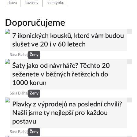
káva
kavárny
na mlýnku
Doporučujeme
7 ikonických kousků, které vám budou
slušet ve 20 i v 60 letech
Sára Blahaj
Ženy
Šaty jako od návrháře? Těchto 20
seženete v běžných řetězcích do
1000 korun
Sára Blahaj
Ženy
Plavky z výprodejů na poslední chvíli?
Našli jsme ty nejlepší pro každou
postavu
Sára Blahaj
Ženy