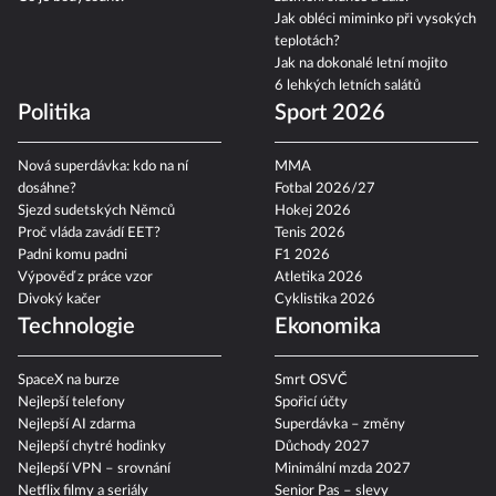
Jak obléci miminko při vysokých
teplotách?
Jak na dokonalé letní mojito
6 lehkých letních salátů
Politika
Sport 2026
Nová superdávka: kdo na ní
MMA
dosáhne?
Fotbal 2026/27
Sjezd sudetských Němců
Hokej 2026
Proč vláda zavádí EET?
Tenis 2026
Padni komu padni
F1 2026
Výpověď z práce vzor
Atletika 2026
Divoký kačer
Cyklistika 2026
Technologie
Ekonomika
SpaceX na burze
Smrt OSVČ
Nejlepší telefony
Spořicí účty
Nejlepší AI zdarma
Superdávka – změny
Nejlepší chytré hodinky
Důchody 2027
Nejlepší VPN – srovnání
Minimální mzda 2027
Netflix filmy a seriály
Senior Pas – slevy