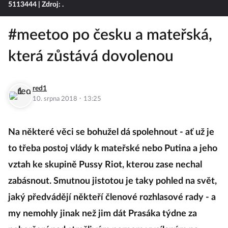
5113444
| Zdroj: .
#meetoo po česku a mateřská,
která zůstává dovolenou
red1
·
10. srpna 2018
13:25
Na některé věci se bohužel dá spolehnout - ať už je
to třeba postoj vlády k mateřské nebo Putina a jeho
vztah ke skupině Pussy Riot, kterou zase nechal
zabásnout. Smutnou jistotou je taky pohled na svět,
jaký předvádějí někteří členové rozhlasové rady - a
my nemohly jinak než jim dát Prasáka týdne za