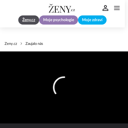
Ženy.cz
Moje psychologie
Moje zdraví
Zeny.cz
Zaujalo nás