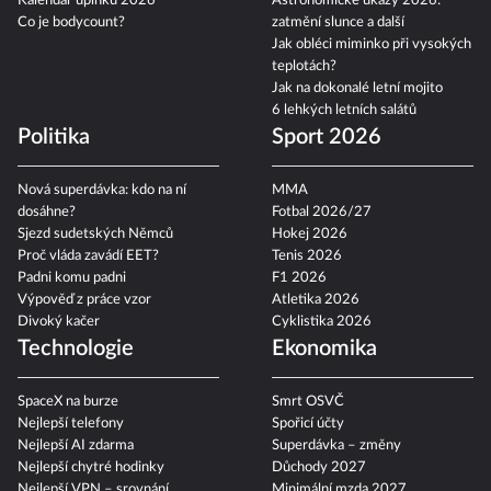
Kalendář úplňků 2026
Astronomické úkazy 2026:
Co je bodycount?
zatmění slunce a další
Jak obléci miminko při vysokých
teplotách?
Jak na dokonalé letní mojito
6 lehkých letních salátů
Politika
Sport 2026
Nová superdávka: kdo na ní
MMA
dosáhne?
Fotbal 2026/27
Sjezd sudetských Němců
Hokej 2026
Proč vláda zavádí EET?
Tenis 2026
Padni komu padni
F1 2026
Výpověď z práce vzor
Atletika 2026
Divoký kačer
Cyklistika 2026
Technologie
Ekonomika
SpaceX na burze
Smrt OSVČ
Nejlepší telefony
Spořicí účty
Nejlepší AI zdarma
Superdávka – změny
Nejlepší chytré hodinky
Důchody 2027
Nejlepší VPN – srovnání
Minimální mzda 2027