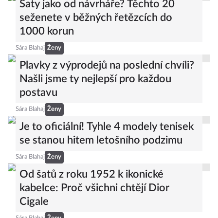
Šaty jako od návrháře? Těchto 20
seženete v běžných řetězcích do
1000 korun
Sára Blahaj
Ženy
Plavky z výprodejů na poslední chvíli?
Našli jsme ty nejlepší pro každou
postavu
Sára Blahaj
Ženy
Je to oficiální! Tyhle 4 modely tenisek
se stanou hitem letošního podzimu
Sára Blahaj
Ženy
Od šatů z roku 1952 k ikonické
kabelce: Proč všichni chtějí Dior
Cigale