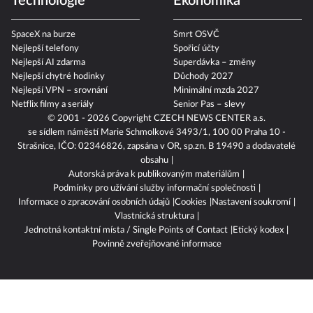
Technologie
Ekonomika
SpaceX na burze
Smrt OSVČ
Nejlepší telefony
Spořicí účty
Nejlepší AI zdarma
Superdávka – změny
Nejlepší chytré hodinky
Důchody 2027
Nejlepší VPN – srovnání
Minimální mzda 2027
Netflix filmy a seriály
Senior Pas – slevy
© 2001 - 2026 Copyright
CZECH NEWS CENTER a.s.
se sídlem náměstí Marie Schmolkové 3493/1, 100 00 Praha 10 -
Strašnice, IČO: 02346826, zapsána v OR, sp.zn. B 19490 a dodavatelé
obsahu
Autorská práva k publikovaným materiálům
Podmínky pro užívání služby informační společnosti
Informace o zpracování osobních údajů
Cookies
Nastavení soukromí
Vlastnická struktura
Jednotná kontaktní místa / Single Points of Contact
Etický kodex
Povinně zveřejňované informace