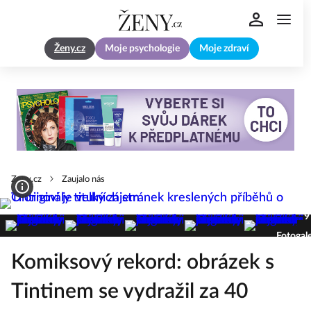
Ženy.cz
Moje psychologie
Moje zdraví
Zeny.cz
Zaujalo nás
9
Fotogale
Komiksový rekord: obrázek s
Tintinem se vydražil za 40