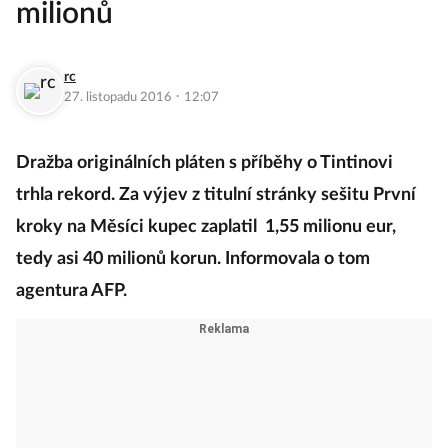
milionů
rc
·
27. listopadu 2016
12:07
Dražba originálních pláten s příběhy o Tintinovi
trhla rekord. Za výjev z titulní stránky sešitu První
kroky na Měsíci kupec zaplatil 1,55 milionu eur,
tedy asi 40 milionů korun. Informovala o tom
agentura AFP.