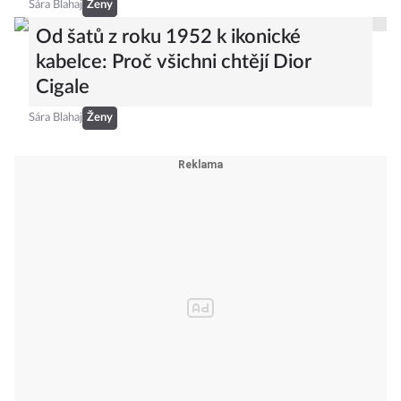
Sára Blahaj
Ženy
Od šatů z roku 1952 k ikonické
kabelce: Proč všichni chtějí Dior
Cigale
Sára Blahaj
Ženy