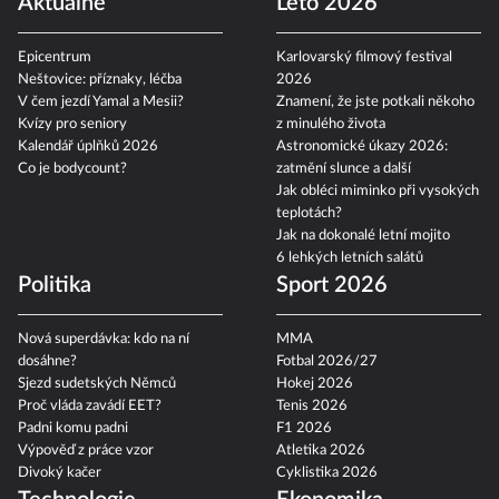
Aktuálně
Léto 2026
Epicentrum
Karlovarský filmový festival
Neštovice: příznaky, léčba
2026
V čem jezdí Yamal a Mesii?
Znamení, že jste potkali někoho
Kvízy pro seniory
z minulého života
Kalendář úplňků 2026
Astronomické úkazy 2026:
Co je bodycount?
zatmění slunce a další
Jak obléci miminko při vysokých
teplotách?
Jak na dokonalé letní mojito
6 lehkých letních salátů
Politika
Sport 2026
Nová superdávka: kdo na ní
MMA
dosáhne?
Fotbal 2026/27
Sjezd sudetských Němců
Hokej 2026
Proč vláda zavádí EET?
Tenis 2026
Padni komu padni
F1 2026
Výpověď z práce vzor
Atletika 2026
Divoký kačer
Cyklistika 2026