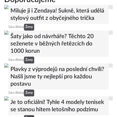
Miluje ji i Zendaya! Sukně, která udělá
stylový outfit z obyčejného trička
Sára Blahaj
Ženy
Šaty jako od návrháře? Těchto 20
seženete v běžných řetězcích do
1000 korun
Sára Blahaj
Ženy
Plavky z výprodejů na poslední chvíli?
Našli jsme ty nejlepší pro každou
postavu
Sára Blahaj
Ženy
Je to oficiální! Tyhle 4 modely tenisek
se stanou hitem letošního podzimu