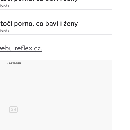
lo nás
točí porno, co baví i ženy
lo nás
ebu reflex.cz.