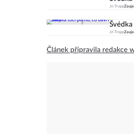
Jn Tropp
Zauja
Švédka 
Jn Tropp
Zauja
Článek připravila redakce w