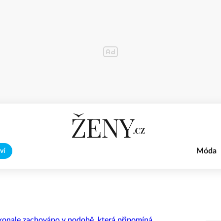
Móda
ví