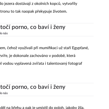
do jezera dostávají z okolních kopců, vytvořily
tronu to tak naopak překypuje životem.
točí porno, co baví i ženy
lo nás
em, čehož využívali při mumifikaci už staří Egypťané,
zvíře, je dokonale zachováno v podobě, která
l vodou vyplavená zvířata i talentovaný fotograf
točí porno, co baví i ženy
lo nás
iděl na břehu a pak je umístil do poloh, jakoby žila.