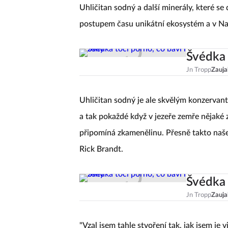
Uhličitan sodný a další minerály, které se 
postupem času unikátní ekosystém a v Na
Švédka 
Jn Tropp
Zauja
Uhličitan sodný je ale skvělým konzervant
a tak pokaždé když v jezeře zemře nějaké 
připomíná zkamenělinu. Přesně takto naše
Rick Brandt.
Švédka 
Jn Tropp
Zauja
"Vzal jsem tahle stvoření tak, jak jsem je v