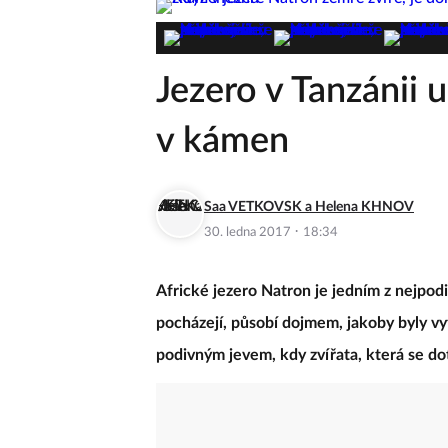
Jezero v Tanzánii u
v kámen
Saa VETKOVSK a Helena KHNOV
·
30. ledna 2017
18:34
Africké jezero Natron je jedním z nejpod
pocházejí, působí dojmem, jakoby byly vyf
podivným jevem, kdy zvířata, která se do