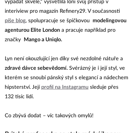
vypadat skvěle,“ vysvětlila loni svůj přístup v
interiview pro magazín Refinery29. V současnosti
píše blog
, spolupracuje se špičkovou
modelingovou
agenturou Elite London
a pracuje například pro
značky
Mango a Uniqlo.
Lyn není okouzlující jen díky své nezdolné nátuře a
zdravé dávce sebevědomí.
Svérázný je i její styl, ve
kterém se snoubí pánský styl s elegancí a nádechem
hipsterství. Její
profil na Instagramu
sleduje přes
132 tisíc lidí.
Co zbývá dodat – víc takových omylů!