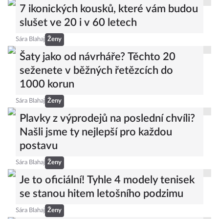
7 ikonických kousků, které vám budou
slušet ve 20 i v 60 letech
Sára Blahaj
Ženy
Šaty jako od návrháře? Těchto 20
seženete v běžných řetězcích do
1000 korun
Sára Blahaj
Ženy
Plavky z výprodejů na poslední chvíli?
Našli jsme ty nejlepší pro každou
postavu
Sára Blahaj
Ženy
Je to oficiální! Tyhle 4 modely tenisek
se stanou hitem letošního podzimu
Sára Blahaj
Ženy