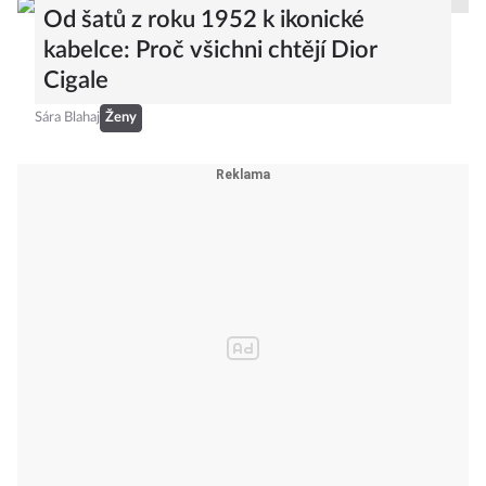
Od šatů z roku 1952 k ikonické
kabelce: Proč všichni chtějí Dior
Cigale
Sára Blahaj
Ženy