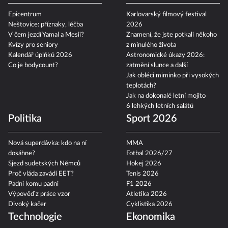
Epicentrum
Karlovarský filmový festival
Neštovice: příznaky, léčba
2026
V čem jezdí Yamal a Mesii?
Znamení, že jste potkali někoho
Kvízy pro seniory
z minulého života
Kalendář úplňků 2026
Astronomické úkazy 2026:
Co je bodycount?
zatmění slunce a další
Jak obléci miminko při vysokých
teplotách?
Jak na dokonalé letní mojito
6 lehkých letních salátů
Politika
Sport 2026
Nová superdávka: kdo na ní
MMA
dosáhne?
Fotbal 2026/27
Sjezd sudetských Němců
Hokej 2026
Proč vláda zavádí EET?
Tenis 2026
Padni komu padni
F1 2026
Výpověď z práce vzor
Atletika 2026
Divoký kačer
Cyklistika 2026
Technologie
Ekonomika