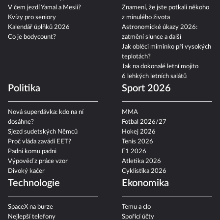
V čem jezdí Yamal a Mesii?
Znamení, že jste potkali někoho
Kvízy pro seniory
z minulého života
Kalendář úplňků 2026
Astronomické úkazy 2026:
Co je bodycount?
zatmění slunce a další
Jak obléci miminko při vysokých
teplotách?
Jak na dokonalé letní mojito
6 lehkých letních salátů
Politika
Sport 2026
Nová superdávka: kdo na ní
MMA
dosáhne?
Fotbal 2026/27
Sjezd sudetských Němců
Hokej 2026
Proč vláda zavádí EET?
Tenis 2026
Padni komu padni
F1 2026
Výpověď z práce vzor
Atletika 2026
Divoký kačer
Cyklistika 2026
Technologie
Ekonomika
SpaceX na burze
Temu a clo
Nejlepší telefony
Spořicí účty