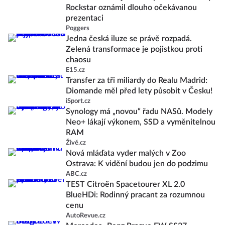
Rockstar oznámil dlouho očekávanou
prezentaci
Poggers
Jedna česká iluze se právě rozpadá.
Zelená transformace je pojistkou proti
chaosu
E15.cz
Transfer za tři miliardy do Realu Madrid:
Diomande měl před lety působit v Česku!
iSport.cz
Synology má „novou“ řadu NASů. Modely
Neo+ lákají výkonem, SSD a vyměnitelnou
RAM
Živě.cz
Nová mláďata vyder malých v Zoo
Ostrava: K vidění budou jen do podzimu
ABC.cz
TEST Citroën Spacetourer XL 2.0
BlueHDi: Rodinný pracant za rozumnou
cenu
AutoRevue.cz