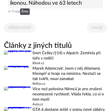
ikonou. Náhodou ve 63 letech
Jn Tropp
Ženy
PŘEDCHOZÍ
DALŠÍ
Články z jiných titulů
Smrt Češky (†14) v Alpách: Zemřela při
túře s rodiči
Blesk.cz
Marek Adamczyk: Jsem z něj zklamaný.
Klempíř si hraje na ministra. Nestačí se
tak tvářit, musí zamakat
Reflex.cz
Více než polovina Němců je pro zrušení
neomezené rychlosti. Vláda řekla, co si o
tom myslí
Auto.cz
GTA 6 dostane ještě v srpnu nové záběry.