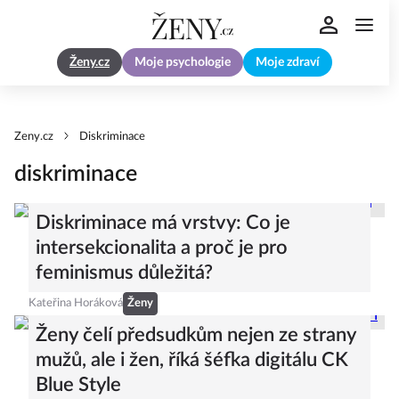
Ženy.cz
Moje psychologie
Moje zdraví
Zeny.cz
Diskriminace
diskriminace
Diskriminace má vrstvy: Co je
intersekcionalita a proč je pro
feminismus důležitá?
Kateřina Horáková
Ženy
Ženy čelí předsudkům nejen ze strany
mužů, ale i žen, říká šéfka digitálu CK
Blue Style