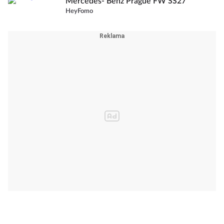
Mercedes- Benz Prague FW SS27
HeyFomo