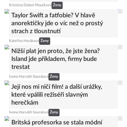
Kristýna Dobeš Moučková
Ženy
Taylor Swift a fatfobie? V hlavě
anorektičky jde o víc než o prostý
strach z tloustnutí
Kateřina Horáková
Ženy
Nižší plat jen proto, že jste žena?
Island jde příkladem, firmy bude
trestat
Ivona Horváth Souralová
Ženy
Její nos mi ničí film! a další urážky,
které vpálili režiséři slavným
herečkám
Ivona Horváth Souralová
Ženy
Britská profesorka se stala módní