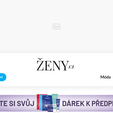
Móda
ví