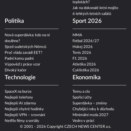
teplotách?
Jak na dokonalé letní mojito
6 lehkých letních salátů
Politika
Sport 2026
Nová superdávka: kdo na ní
MMA
dosáhne?
Fotbal 2026/27
Sjezd sudetských Němců
Hokej 2026
Proč vláda zavádí EET?
Tenis 2026
Padni komu padni
F1 2026
Výpověď z práce vzor
Atletika 2026
Divoký kačer
Cyklistika 2026
Technologie
Ekonomika
SpaceX na burze
Temu a clo
Nejlepší telefony
Spořicí účty
Nejlepší AI zdarma
Superdávka – změny
Nejlepší chytré hodinky
Chybějící roky k důchodu
Nejlepší VPN – srovnání
Minimální mzda 2027
Netflix filmy a seriály
Vedro v práci
© 2001 - 2026 Copyright
CZECH NEWS CENTER a.s.