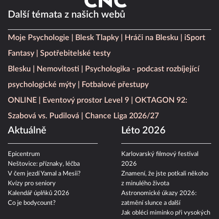
Další témata z našich webů
Moje Psychologie
Blesk Tlapky
Hráči na Blesku
iSport
Fantasy
Spotřebitelské testy
Blesku
Nemovitosti
Psychologika - podcast rozbíjející
psychologické mýty
Fotbalové přestupy
ONLINE
Eventový prostor Level 9
OKTAGON 92:
Szabová vs. Pudilová
Chance Liga 2026/27
Aktuálně
Léto 2026
Epicentrum
Karlovarský filmový festival
Neštovice: příznaky, léčba
2026
V čem jezdí Yamal a Mesii?
Znamení, že jste potkali někoho
Kvízy pro seniory
z minulého života
Kalendář úplňků 2026
Astronomické úkazy 2026:
Co je bodycount?
zatmění slunce a další
Jak obléci miminko při vysokých