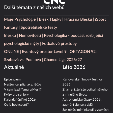
Další témata z našich webů
Moje Psychologie
Blesk Tlapky
Hráči na Blesku
iSport
Fantasy
Spotřebitelské testy
Blesku
Nemovitosti
Psychologika - podcast rozbíjející
psychologické mýty
Fotbalové přestupy
ONLINE
Eventový prostor Level 9
OKTAGON 92:
Szabová vs. Pudilová
Chance Liga 2026/27
Aktuálně
Léto 2026
Epicentrum
Karlovarský filmový festival
Neštovice: příznaky, léčba
2026
V čem jezdí Yamal a Mesii?
Znamení, že jste potkali někoho
Kvízy pro seniory
z minulého života
Kalendář úplňků 2026
Astronomické úkazy 2026:
Co je bodycount?
zatmění slunce a další
Jak obléci miminko při vysokých