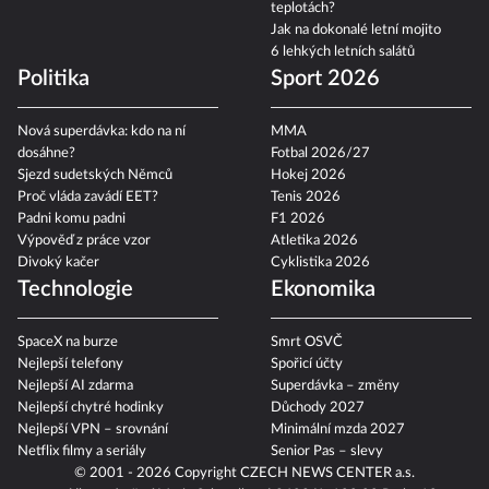
teplotách?
Jak na dokonalé letní mojito
6 lehkých letních salátů
Politika
Sport 2026
Nová superdávka: kdo na ní
MMA
dosáhne?
Fotbal 2026/27
Sjezd sudetských Němců
Hokej 2026
Proč vláda zavádí EET?
Tenis 2026
Padni komu padni
F1 2026
Výpověď z práce vzor
Atletika 2026
Divoký kačer
Cyklistika 2026
Technologie
Ekonomika
SpaceX na burze
Smrt OSVČ
Nejlepší telefony
Spořicí účty
Nejlepší AI zdarma
Superdávka – změny
Nejlepší chytré hodinky
Důchody 2027
Nejlepší VPN – srovnání
Minimální mzda 2027
Netflix filmy a seriály
Senior Pas – slevy
© 2001 - 2026 Copyright
CZECH NEWS CENTER a.s.