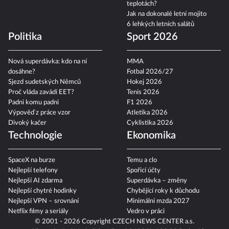
teplotách?
Jak na dokonalé letní mojito
6 lehkých letních salátů
Politika
Sport 2026
Nová superdávka: kdo na ní
MMA
dosáhne?
Fotbal 2026/27
Sjezd sudetských Němců
Hokej 2026
Proč vláda zavádí EET?
Tenis 2026
Padni komu padni
F1 2026
Výpověď z práce vzor
Atletika 2026
Divoký kačer
Cyklistika 2026
Technologie
Ekonomika
SpaceX na burze
Temu a clo
Nejlepší telefony
Spořicí účty
Nejlepší AI zdarma
Superdávka – změny
Nejlepší chytré hodinky
Chybějící roky k důchodu
Nejlepší VPN – srovnání
Minimální mzda 2027
Netflix filmy a seriály
Vedro v práci
© 2001 - 2026 Copyright
CZECH NEWS CENTER a.s.