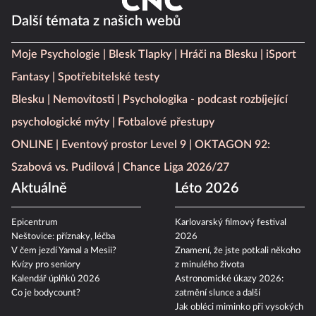
Další témata z našich webů
Moje Psychologie
Blesk Tlapky
Hráči na Blesku
iSport
Fantasy
Spotřebitelské testy
Blesku
Nemovitosti
Psychologika - podcast rozbíjející
psychologické mýty
Fotbalové přestupy
ONLINE
Eventový prostor Level 9
OKTAGON 92:
Szabová vs. Pudilová
Chance Liga 2026/27
Aktuálně
Léto 2026
Epicentrum
Karlovarský filmový festival
Neštovice: příznaky, léčba
2026
V čem jezdí Yamal a Mesii?
Znamení, že jste potkali někoho
Kvízy pro seniory
z minulého života
Kalendář úplňků 2026
Astronomické úkazy 2026:
Co je bodycount?
zatmění slunce a další
Jak obléci miminko při vysokých