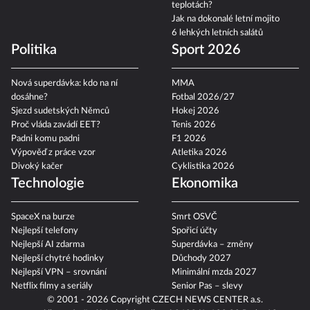
teplotách?
Jak na dokonalé letní mojito
6 lehkých letních salátů
Politika
Sport 2026
Nová superdávka: kdo na ní
MMA
dosáhne?
Fotbal 2026/27
Sjezd sudetských Němců
Hokej 2026
Proč vláda zavádí EET?
Tenis 2026
Padni komu padni
F1 2026
Výpověď z práce vzor
Atletika 2026
Divoký kačer
Cyklistika 2026
Technologie
Ekonomika
SpaceX na burze
Smrt OSVČ
Nejlepší telefony
Spořicí účty
Nejlepší AI zdarma
Superdávka – změny
Nejlepší chytré hodinky
Důchody 2027
Nejlepší VPN – srovnání
Minimální mzda 2027
Netflix filmy a seriály
Senior Pas – slevy
© 2001 - 2026 Copyright
CZECH NEWS CENTER a.s.