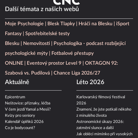
Další témata z našich webů
Moje Psychologie
Blesk Tlapky
Hráči na Blesku
iSport
Fantasy
Spotřebitelské testy
Blesku
Nemovitosti
Psychologika - podcast rozbíjející
psychologické mýty
Fotbalové přestupy
ONLINE
Eventový prostor Level 9
OKTAGON 92:
Szabová vs. Pudilová
Chance Liga 2026/27
Aktuálně
Léto 2026
Epicentrum
Karlovarský filmový festival
Neštovice: příznaky, léčba
2026
V čem jezdí Yamal a Mesii?
Znamení, že jste potkali někoho
Kvízy pro seniory
z minulého života
Kalendář úplňků 2026
Astronomické úkazy 2026:
Co je bodycount?
zatmění slunce a další
Jak obléci miminko při vysokých