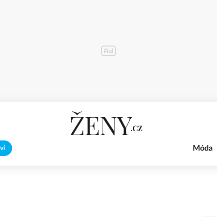
Móda
ví