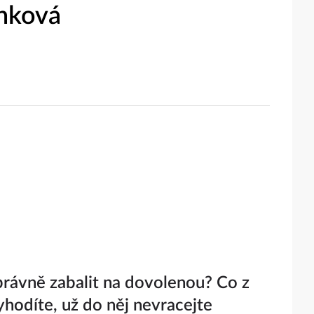
nková
správně zabalit na dovolenou? Co z
yhodíte, už do něj nevracejte