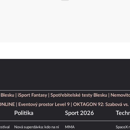
 Blesku
iSport Fantasy
Spotřebitelské testy Blesku
Nemovito
 ONLINE
Eventový prostor Level 9
OKTAGON 92: Szabová vs. 
Politika
Sport 2026
Techn
stival
Nová superdávka: kdo na ní
MMA
SpaceX n