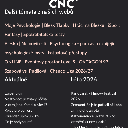
Další témata z našich webů
Moje Psychologie
Blesk Tlapky
Hráči na Blesku
iSport
Fantasy
Spotřebitelské testy
Blesku
Nemovitosti
Psychologika - podcast rozbíjející
psychologické mýty
Fotbalové přestupy
ONLINE
Eventový prostor Level 9
OKTAGON 92:
Szabová vs. Pudilová
Chance Liga 2026/27
Aktuálně
Léto 2026
Epicentrum
Karlovarský filmový festival
Neštovice: příznaky, léčba
2026
V čem jezdí Yamal a Mesii?
Znamení, že jste potkali někoho
Kvízy pro seniory
z minulého života
Kalendář úplňků 2026
Astronomické úkazy 2026:
Co je bodycount?
zatmění slunce a další
Jak obléci miminko při vysokých