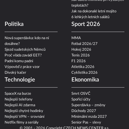
teplotách?
Jak na dokonalé letní mojito
6 lehkých letních salátů
Politika
Sport 2026
Nová superdávka: kdo na ní
MMA
dosáhne?
Fotbal 2026/27
Sjezd sudetských Němců
Hokej 2026
Proč vláda zavádí EET?
Tenis 2026
Padni komu padni
F1 2026
Výpověď z práce vzor
Atletika 2026
Divoký kačer
Cyklistika 2026
Technologie
Ekonomika
SpaceX na burze
Smrt OSVČ
Nejlepší telefony
Spořicí účty
Nejlepší AI zdarma
Superdávka – změny
Nejlepší chytré hodinky
Důchody 2027
Nejlepší VPN – srovnání
Minimální mzda 2027
Netflix filmy a seriály
Senior Pas – slevy
© 2001 - 2026 Copyright
CZECH NEWS CENTER a.s.