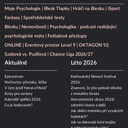
Moje Psychologie
Blesk Tlapky
Hráči na Blesku
iSport
Fantasy
Spotřebitelské testy
Blesku
Nemovitosti
Psychologika - podcast rozbíjející
psychologické mýty
Fotbalové přestupy
ONLINE
Eventový prostor Level 9
OKTAGON 92:
Szabová vs. Pudilová
Chance Liga 2026/27
Aktuálně
Léto 2026
Epicentrum
Karlovarský filmový festival
Neštovice: příznaky, léčba
2026
V čem jezdí Yamal a Mesii?
Znamení, že jste potkali někoho
Kvízy pro seniory
z minulého života
Kalendář úplňků 2026
Astronomické úkazy 2026:
Co je bodycount?
zatmění slunce a další
Jak obléci miminko při vysokých
teplotách?
Jak na dokonalé letní mojito