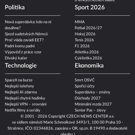
6 lehkých letních salátů
Politika
Sport 2026
Nová superdávka: kdo na ní
MMA
dosáhne?
Fotbal 2026/27
Sjezd sudetských Němců
Hokej 2026
Proč vláda zavádí EET?
Tenis 2026
Padni komu padni
F1 2026
Výpověď z práce vzor
Atletika 2026
Divoký kačer
Cyklistika 2026
Technologie
Ekonomika
SpaceX na burze
Smrt OSVČ
Nejlepší telefony
Spořicí účty
Nejlepší AI zdarma
Superdávka – změny
Nejlepší chytré hodinky
Důchody 2027
Nejlepší VPN – srovnání
Minimální mzda 2027
Netflix filmy a seriály
Senior Pas – slevy
© 2001 - 2026 Copyright
CZECH NEWS CENTER a.s.
se sídlem náměstí Marie Schmolkové 3493/1, 100 00 Praha 10 -
Strašnice, IČO: 02346826, zapsána v OR, sp.zn. B 19490 a dodavatelé
obsahu