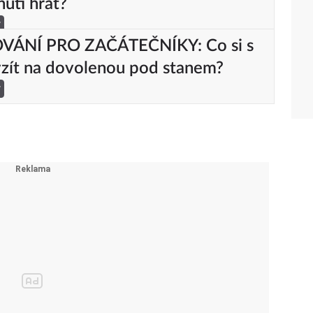
nutí hrát?
y
ÁNÍ PRO ZAČÁTEČNÍKY: Co si s
zít na dovolenou pod stanem?
y