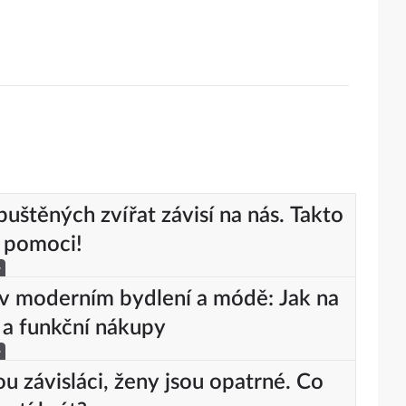
uštěných zvířat závisí na nás. Takto
 pomoci!
y
v moderním bydlení a módě: Jak na
 a funkční nákupy
y
ou závisláci, ženy jsou opatrné. Co