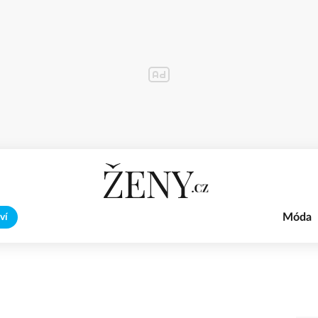
Móda
ví