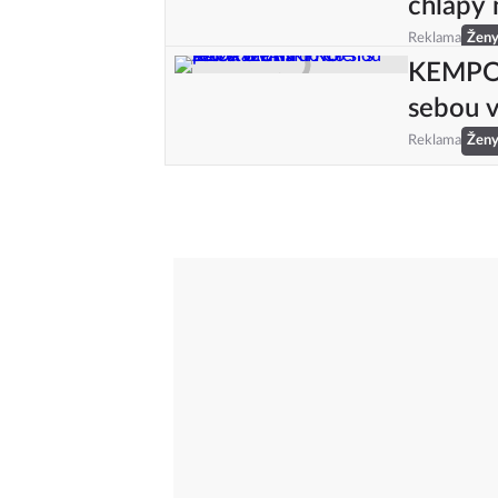
chlapy 
Reklama
Žen
KEMPOV
sebou v
Reklama
Žen