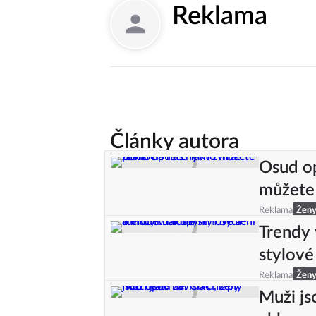
Reklama
Články autora
Osud op
můžete
Reklama
Žen
Trendy 
stylové
Reklama
Žen
Muži js