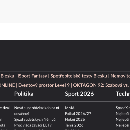
 Blesku
iSport Fantasy
Spotřebitelské testy Blesku
Nemovito
 ONLINE
Eventový prostor Level 9
OKTAGON 92: Szabová vs. 
Politika
Sport 2026
Techn
stival
Nová superdávka: kdo na ní
MMA
SpaceX n
dosáhne?
Fotbal 2026/27
Nejlepší
li
Sjezd sudetských Němců
Hokej 2026
Nejlepší
ota
Proč vláda zavádí EET?
Tenis 2026
Nejlepší