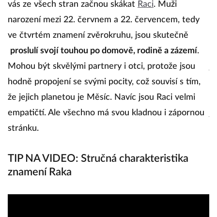
vás ze všech stran začnou skákat
Raci
. Muži
Z
narození mezi 22. červnem a 22. červencem, tedy
v
ve čtvrtém znamení zvěrokruhu, jsou skutečně
s
proslulí svojí touhou po domově, rodině a zázemí
.
p
Mohou být skvělými partnery i otci, protože jsou
ja
hodně propojení se svými pocity, což souvisí s tím,
do
že jejich planetou je Měsíc. Navíc jsou Raci velmi
Pr
empatičtí. Ale všechno má svou kladnou i zápornou
j
stránku.
sf
TIP NA VIDEO: Stručná charakteristika
R
znamení Raka
P
vz
lo