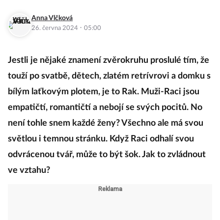
Anna Vlčková
·
26. června 2024
05:00
Jestli je nějaké znamení zvěrokruhu proslulé tím, že
touží po svatbě, dětech, zlatém retrívrovi a domku s
bílým laťkovým plotem, je to Rak. Muži-Raci jsou
empatičtí, romantičtí a nebojí se svých pocitů. No
není tohle snem každé ženy? Všechno ale má svou
světlou i temnou stránku. Když Raci odhalí svou
odvrácenou tvář, může to být šok. Jak to zvládnout
ve vztahu?