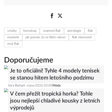
vztahy
horoskop
znamení Rak
astrologie
Rak
manželé
jak poznat, že se líbím rakovi
Rak vlastnosti
muž Rak
Doporučujeme
Je to oficiální! Tyhle 4 modely tenisek
se stanou hitem letošního podzimu
Sára Blahaj
4. srpna 2026 03:00
Móda
V čem přežít tropická horka? Tohle
jsou nejlepší chladivé kousky z letních
výprodejů