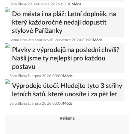
Sára Blahaj
29. července 2026 03:00
Móda
Do města i na pláž: Letní doplněk, na
který každoročně nedají dopustit
stylové Pařížanky
Ivona Horváth Souralová
8. července 2024 03:00
Móda
Plavky z výprodejů na poslední chvíli?
Našli jsme ty nejlepší pro každou
postavu
Sára Blahaj
5. srpna 2026 03:00
Móda
Výprodeje útočí. Hledejte tyto 3 střihy
letních šatů, které unosíte i za pět let
Sára Blahaj
1. srpna 2026 03:00
Móda