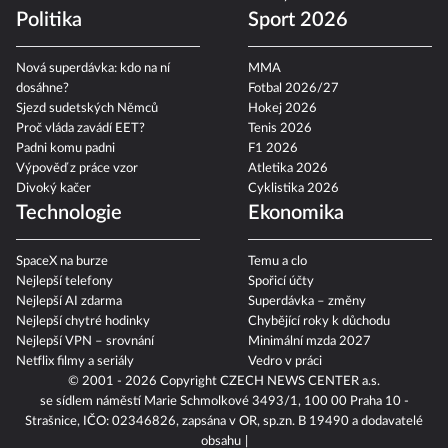
Politika
Sport 2026
Nová superdávka: kdo na ní
MMA
dosáhne?
Fotbal 2026/27
Sjezd sudetských Němců
Hokej 2026
Proč vláda zavádí EET?
Tenis 2026
Padni komu padni
F1 2026
Výpověď z práce vzor
Atletika 2026
Divoký kačer
Cyklistika 2026
Technologie
Ekonomika
SpaceX na burze
Temu a clo
Nejlepší telefony
Spořicí účty
Nejlepší AI zdarma
Superdávka – změny
Nejlepší chytré hodinky
Chybějící roky k důchodu
Nejlepší VPN – srovnání
Minimální mzda 2027
Netflix filmy a seriály
Vedro v práci
© 2001 - 2026 Copyright
CZECH NEWS CENTER a.s.
se sídlem náměstí Marie Schmolkové 3493/1, 100 00 Praha 10 -
Strašnice, IČO: 02346826, zapsána v OR, sp.zn. B 19490 a dodavatelé
obsahu