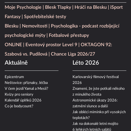
Moje Psychologie
Blesk Tlapky
Hráči na Blesku
iSport
Fantasy
Spotřebitelské testy
Blesku
Nemovitosti
Psychologika - podcast rozbíjející
psychologické mýty
Fotbalové přestupy
ONLINE
Eventový prostor Level 9
OKTAGON 92:
Szabová vs. Pudilová
Chance Liga 2026/27
Aktuálně
Léto 2026
Epicentrum
Karlovarský filmový festival
Neštovice: příznaky, léčba
2026
V čem jezdí Yamal a Mesii?
Znamení, že jste potkali někoho
Kvízy pro seniory
z minulého života
Kalendář úplňků 2026
Astronomické úkazy 2026:
Co je bodycount?
zatmění slunce a další
Jak obléci miminko při vysokých
teplotách?
Jak na dokonalé letní mojito
6 lehkých letních salátů