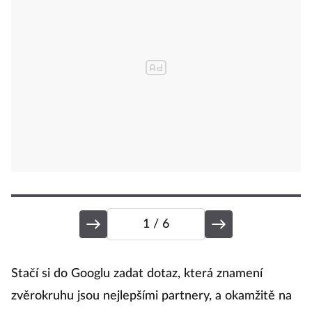
1
/ 6
P
Stačí si do Googlu zadat dotaz, která znamení
zvěrokruhu jsou nejlepšími partnery, a okamžitě na