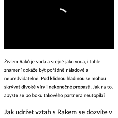
ut
u
Živlem Raků je voda a stejně jako voda, i tohle
znamení dokáže být pořádně náladové a
nepředvídatelné.
Pod klidnou hladinou se mohou
skrývat divoké víry i nekonečné propasti.
Jak na to,
abyste se po boku takového partnera neutopila?
Jak udržet vztah s Rakem se dozvíte v