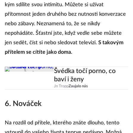
kým sdílíte svou intimitu. Můžete si užívat
přítomnost jeden druhého bez nutnosti konverzace
nebo zábavy. Neznamená to, že se nikdy
nepohádáte. Šťastní jste, když vedle sebe můžete
jen sedět, číst si nebo sledovat televizi.
S takovým
přítelem se cítíte jako doma.
Švédka točí porno, co
baví i ženy
Jn Tropp
Zaujalo nás
6. Nováček
Na rozdíl od přítele, kterého znáte dlouho, tento
vstoupil do vašeho života teprve nedávno. Možná