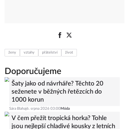
ženy
vztahy
přátelství
život
Doporučujeme
Šaty jako od návrháře? Těchto 20
seženete v běžných řetězcích do
1000 korun
Sára Blahaj
6. srpna 2026 03:00
Móda
V čem přežít tropická horka? Tohle
jsou nejlepší chladivé kousky z letních