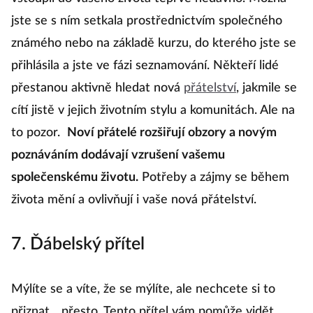
jste se s ním setkala prostřednictvím společného
známého nebo na základě kurzu, do kterého jste se
přihlásila a jste ve fázi seznamování. Někteří lidé
přestanou aktivně hledat nová
přátelství
, jakmile se
cítí jistě v jejich životním stylu a komunitách. Ale na
to pozor.
Noví přátelé rozšiřují obzory a novým
poznáváním dodávají vzrušení vašemu
společenskému životu.
Potřeby a zájmy se během
života mění a ovlivňují i vaše nová přátelství.
7. Ďábelský přítel
Mýlíte se a víte, že se mýlíte, ale nechcete si to
přiznat... přesto. Tento přítel vám pomůže vidět