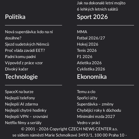
Jak na dokonalé letní mojito
6 lehkých letních salátů
Politika
Sport 2026
Nová superdávka: kdo na ní
MMA
dosáhne?
Fotbal 2026/27
Sjezd sudetských Němců
Hokej 2026
Proč vláda zavádí EET?
Tenis 2026
Padni komu padni
F1 2026
Výpověď z práce vzor
Atletika 2026
Divoký kačer
Cyklistika 2026
Technologie
Ekonomika
SpaceX na burze
Temu a clo
Nejlepší telefony
Spořicí účty
Nejlepší AI zdarma
Superdávka – změny
Nejlepší chytré hodinky
Chybějící roky k důchodu
Nejlepší VPN – srovnání
Minimální mzda 2027
Netflix filmy a seriály
Vedro v práci
© 2001 - 2026 Copyright
CZECH NEWS CENTER a.s.
se sídlem náměstí Marie Schmolkové 3493/1, 100 00 Praha 10 -