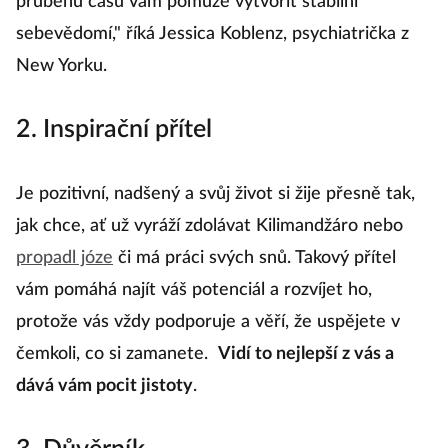
průběhu času vám pomůže vytvořit stabilní
sebevědomí," říká Jessica Koblenz, psychiatrička z
New Yorku.
2. Inspirační přítel
Je pozitivní, nadšený a svůj život si žije přesně tak,
jak chce, ať už vyráží zdolávat Kilimandžáro nebo
propadl józe
či má práci svých snů. Takový přítel
vám pomáhá najít váš potenciál a rozvíjet ho,
protože vás vždy podporuje a věří, že uspějete v
čemkoli, co si zamanete.
Vidí to nejlepší z vás a
dává vám pocit jistoty
.