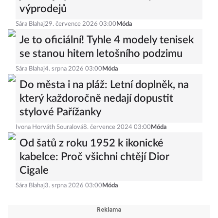
výprodejů
Sára Blahaj
29. července 2026 03:00
Móda
Je to oficiální! Tyhle 4 modely tenisek
se stanou hitem letošního podzimu
Sára Blahaj
4. srpna 2026 03:00
Móda
Do města i na pláž: Letní doplněk, na
který každoročně nedají dopustit
stylové Pařížanky
Ivona Horváth Souralová
8. července 2024 03:00
Móda
Od šatů z roku 1952 k ikonické
kabelce: Proč všichni chtějí Dior
Cigale
Sára Blahaj
3. srpna 2026 03:00
Móda