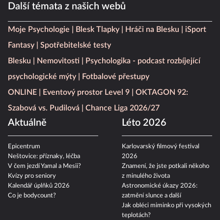
Další témata z našich webů
Moje Psychologie
Blesk Tlapky
Hráči na Blesku
iSport
Fantasy
Spotřebitelské testy
Blesku
Nemovitosti
Psychologika - podcast rozbíjející
psychologické mýty
Fotbalové přestupy
ONLINE
Eventový prostor Level 9
OKTAGON 92:
Szabová vs. Pudilová
Chance Liga 2026/27
Aktuálně
Léto 2026
Epicentrum
Karlovarský filmový festival
Neštovice: příznaky, léčba
2026
V čem jezdí Yamal a Mesii?
Znamení, že jste potkali někoho
Kvízy pro seniory
z minulého života
Kalendář úplňků 2026
Astronomické úkazy 2026:
Co je bodycount?
zatmění slunce a další
Jak obléci miminko při vysokých
teplotách?