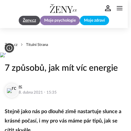
Ženy.cz
Moje psychologie
Moje zdraví
Zeny.cz
Titulni Strana
7 způsobů, jak mít víc energie
rc
·
8. dubna 2021
15:35
Stejně jako nás po dlouhé zimě nastartuje slunce a
krásné počasí, i my pro vás máme pár tipů, jak se
cítit skvěle.