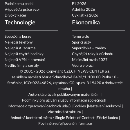
Padni komu padni
F1 2026
Výpověď z práce vzor
Atletika 2026
Divoký kačer
Cyklistika 2026
Technologie
Ekonomika
SpaceX na burze
Temu a clo
Nejlepší telefony
Spořicí účty
Nejlepší AI zdarma
Superdávka – změny
Nejlepší chytré hodinky
Chybějící roky k důchodu
Nejlepší VPN – srovnání
Minimální mzda 2027
Netflix filmy a seriály
Vedro v práci
© 2001 - 2026 Copyright
CZECH NEWS CENTER a.s.
se sídlem náměstí Marie Schmolkové 3493/1, 100 00 Praha 10 -
Strašnice, IČO: 02346826, zapsána v OR, sp.zn. B 19490 a dodavatelé
obsahu
Autorská práva k publikovaným materiálům
Podmínky pro užívání služby informační společnosti
Informace o zpracování osobních údajů
Cookies
Nastavení soukromí
Vlastnická struktura
Jednotná kontaktní místa / Single Points of Contact
Etický kodex
Povinně zveřejňované informace