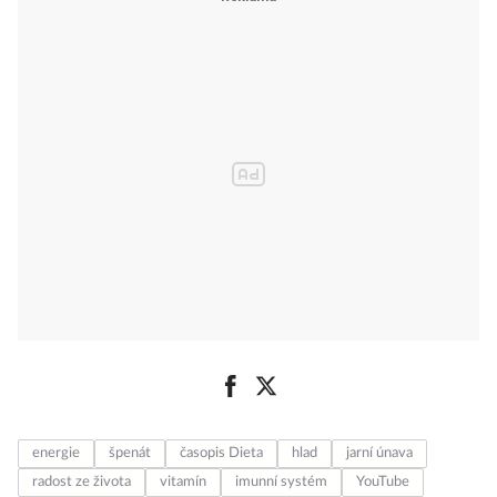
energie
špenát
časopis Dieta
hlad
jarní únava
radost ze života
vitamín
imunní systém
YouTube