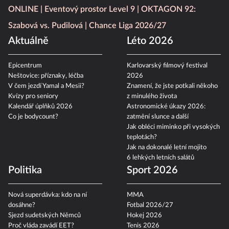
ONLINE
Eventový prostor Level 9
OKTAGON 92:
Szabová vs. Pudilová
Chance Liga 2026/27
Aktuálně
Léto 2026
Epicentrum
Karlovarský filmový festival
Neštovice: příznaky, léčba
2026
V čem jezdí Yamal a Mesii?
Znamení, že jste potkali někoho
Kvízy pro seniory
z minulého života
Kalendář úplňků 2026
Astronomické úkazy 2026:
Co je bodycount?
zatmění slunce a další
Jak obléci miminko při vysokých
teplotách?
Jak na dokonalé letní mojito
6 lehkých letních salátů
Politika
Sport 2026
Nová superdávka: kdo na ní
MMA
dosáhne?
Fotbal 2026/27
Sjezd sudetských Němců
Hokej 2026
Proč vláda zavádí EET?
Tenis 2026