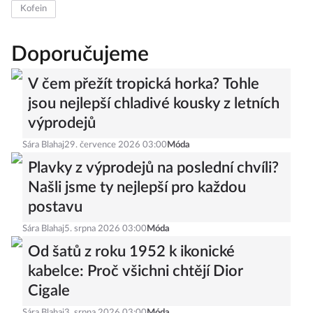
Kofein
Doporučujeme
V čem přežít tropická horka? Tohle
jsou nejlepší chladivé kousky z letních
výprodejů
Sára Blahaj
29. července 2026 03:00
Móda
Plavky z výprodejů na poslední chvíli?
Našli jsme ty nejlepší pro každou
postavu
Sára Blahaj
5. srpna 2026 03:00
Móda
Od šatů z roku 1952 k ikonické
kabelce: Proč všichni chtějí Dior
Cigale
Sára Blahaj
3. srpna 2026 03:00
Móda