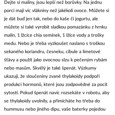
Dejte si maliny, jsou lepší než borůvky. Na jednu
porci mají víc vlákniny než jakékoli ovoce. Můžete si
je dát buď jen tak, nebo do kaše či jogurtu, ale
můžete si také vyrobit sladkou pomazánku z hrnku
malin, 1 lžcíce chia semínek, 1 lžíce vody a trošky
medu. Nebo je třeba vyzkoušet naslano s troškou
sekaného koriandru, česneku, cibule a limetové
šťávy a použít jako ovocnou slzu k pečeným rybám
nebo masům. Skvělý je také špenát. Výzkumy
ukazují, že sloučeniny zvané thylakoidy podpoří
produkci hormonů, které jsou zodpovědné za pocit
sytosti. Pokud špenát navíc rozsekáte v robotu, aby
se thylakoidy uvolnily, a přimícháte ho třeba do
hummusu nebo jiného dipu, vaše baterky pojedou