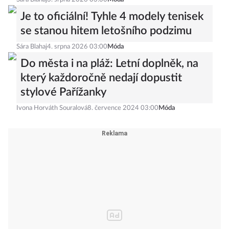
Je to oficiální! Tyhle 4 modely tenisek
se stanou hitem letošního podzimu
Sára Blahaj
4. srpna 2026 03:00
Móda
Do města i na pláž: Letní doplněk, na
který každoročně nedají dopustit
stylové Pařížanky
Ivona Horváth Souralová
8. července 2024 03:00
Móda