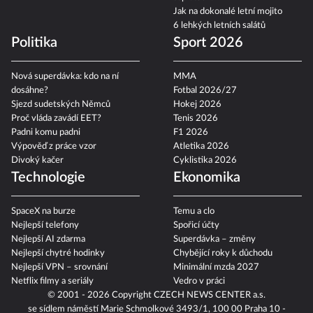
Jak na dokonalé letní mojito
6 lehkých letních salátů
Politika
Sport 2026
Nová superdávka: kdo na ní
MMA
dosáhne?
Fotbal 2026/27
Sjezd sudetských Němců
Hokej 2026
Proč vláda zavádí EET?
Tenis 2026
Padni komu padni
F1 2026
Výpověď z práce vzor
Atletika 2026
Divoký kačer
Cyklistika 2026
Technologie
Ekonomika
SpaceX na burze
Temu a clo
Nejlepší telefony
Spořicí účty
Nejlepší AI zdarma
Superdávka – změny
Nejlepší chytré hodinky
Chybějící roky k důchodu
Nejlepší VPN – srovnání
Minimální mzda 2027
Netflix filmy a seriály
Vedro v práci
© 2001 - 2026 Copyright
CZECH NEWS CENTER a.s.
se sídlem náměstí Marie Schmolkové 3493/1, 100 00 Praha 10 -