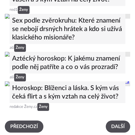
red1
Ženy
Sex podle zvěrokruhu: Které znamení
se nebojí drsných hrátek a kdo si užívá
klasického misionáře?
aši
Ženy
Aztécký horoskop: K jakému znamení
podle něj patříte a co o vás prozradí?
aši
Ženy
Horoskop: Blíženci a láska. S kým vás
čeká flirt a s kým vztah na celý život?
redakce Ženy.cz
Ženy
PŘEDCHOZÍ
DALŠÍ