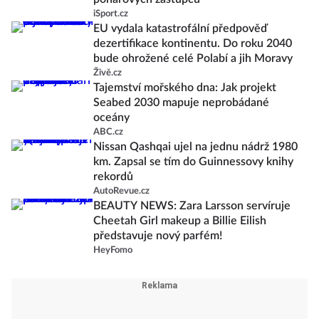
iSport.cz
EU vydala katastrofální předpověď
dezertifikace kontinentu. Do roku 2040
bude ohrožené celé Polabí a jih Moravy
Živě.cz
Tajemství mořského dna: Jak projekt
Seabed 2030 mapuje neprobádané
oceány
ABC.cz
Nissan Qashqai ujel na jednu nádrž 1980
km. Zapsal se tím do Guinnessovy knihy
rekordů
AutoRevue.cz
BEAUTY NEWS: Zara Larsson servíruje
Cheetah Girl makeup a Billie Eilish
představuje nový parfém!
HeyFomo