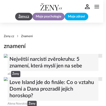
Ženy.cz
Moje psychologie
Moje zdraví
Zeny.cz
Znamení
znamení
Největší narcisti zvěrokruhu: 5
znamení, která myslí jen na sebe
aši
Ženy
Love Island jde do finále: Co o vztahu
Domi a Dana prozradil jejich
horoskop?
Alena Novotná
Ženy