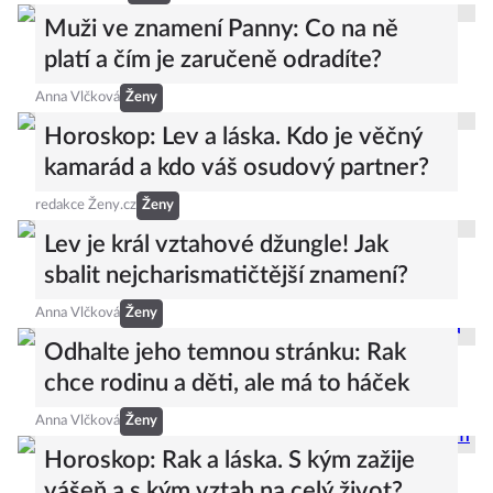
Muži ve znamení Panny: Co na ně
platí a čím je zaručeně odradíte?
Anna Vlčková
Ženy
Horoskop: Lev a láska. Kdo je věčný
kamarád a kdo váš osudový partner?
redakce Ženy.cz
Ženy
Lev je král vztahové džungle! Jak
sbalit nejcharismatičtější znamení?
Anna Vlčková
Ženy
Odhalte jeho temnou stránku: Rak
chce rodinu a děti, ale má to háček
Anna Vlčková
Ženy
Horoskop: Rak a láska. S kým zažije
vášeň a s kým vztah na celý život?