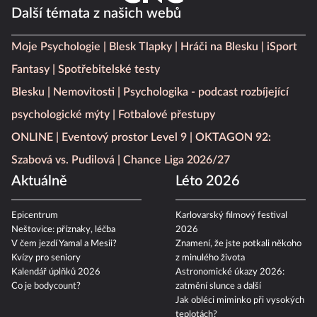
Další témata z našich webů
Moje Psychologie
Blesk Tlapky
Hráči na Blesku
iSport
Fantasy
Spotřebitelské testy
Blesku
Nemovitosti
Psychologika - podcast rozbíjející
psychologické mýty
Fotbalové přestupy
ONLINE
Eventový prostor Level 9
OKTAGON 92:
Szabová vs. Pudilová
Chance Liga 2026/27
Aktuálně
Léto 2026
Epicentrum
Karlovarský filmový festival
Neštovice: příznaky, léčba
2026
V čem jezdí Yamal a Mesii?
Znamení, že jste potkali někoho
Kvízy pro seniory
z minulého života
Kalendář úplňků 2026
Astronomické úkazy 2026:
Co je bodycount?
zatmění slunce a další
Jak obléci miminko při vysokých
teplotách?