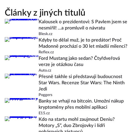
Články z jiných titulů
Kalousek o prezidentovi: S Pavlem jsem se
nesmířil! ...a promluvil o návratu
Blesk.cz
Kdyby to dělal muž, je to predátor! Proč
Madonně prochází o 30 let mladší milenci?
Reflex.cz
Ford Mustang jako sedan? Čtyřdveřová
verze je otázkou času
Auto.cz
Přesně takhle si představuji budoucnost
Star Wars. Recenze Star Wars: The Ninth
Jedi
Poggers
Banky se vrhají na bitcoin. Umožní nákup
kryptoměny přes mobilní aplikaci
E15.cz
Kdo na startu mohl zaujmout Deniu?
Motory „S“, duo Zbrojovky i lídři
pohárových zástupců