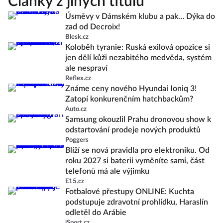
Články z jiných titulů
Úsměvy v Dámském klubu a pak… Dýka do
zad od Decroix!
Blesk.cz
Koloběh tyranie: Ruská exilová opozice si
jen dělí kůži nezabitého medvěda, systém
ale nespraví
Reflex.cz
Známe ceny nového Hyundai Ioniq 3!
Zatopí konkurenčním hatchbackům?
Auto.cz
Samsung okouzlil Prahu dronovou show k
odstartování prodeje nových produktů
Poggers
Blíží se nová pravidla pro elektroniku. Od
roku 2027 si baterii vyměníte sami, část
telefonů má ale výjimku
E15.cz
Fotbalové přestupy ONLINE: Kuchta
podstupuje zdravotní prohlídku, Haraslín
odletěl do Arábie
iSport.cz