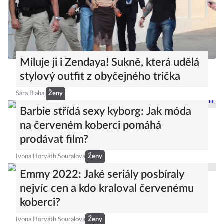
Miluje ji i Zendaya! Sukně, která udělá
stylový outfit z obyčejného trička
Sára Blahaj
Ženy
Barbie střídá sexy kyborg: Jak móda
na červeném koberci pomáhá
prodávat film?
Ivona Horváth Souralová
Ženy
Emmy 2022: Jaké seriály posbíraly
nejvíc cen a kdo kraloval červenému
koberci?
Ivona Horváth Souralová
Ženy