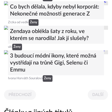
Co bych dělala, kdyby nebyl korporát:
Nekonečné možnosti generace Z
Zrzka od vedle
Ženy
Zendaya oblékla šaty z roku, ve
kterém se narodila! Jak jí slušely?
uki
Ženy
3 budoucí módní ikony, které možná
vystřídají na trůně Gigi, Selenu či
Emmu
Ivona Horváth Souralová
Ženy
PŘEDCHOZÍ
DALŠÍ