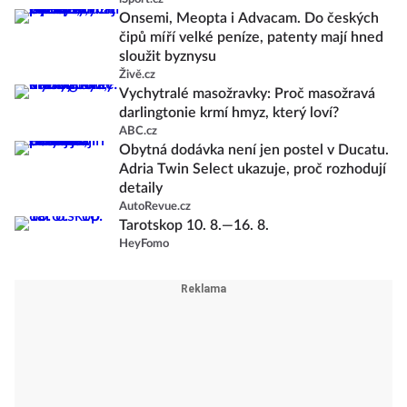
Onsemi, Meopta i Advacam. Do českých
čipů míří velké peníze, patenty mají hned
sloužit byznysu
Živě.cz
Vychytralé masožravky: Proč masožravá
darlingtonie krmí hmyz, který loví?
ABC.cz
Obytná dodávka není jen postel v Ducatu.
Adria Twin Select ukazuje, proč rozhodují
detaily
AutoRevue.cz
Tarotskop 10. 8.—16. 8.
HeyFomo