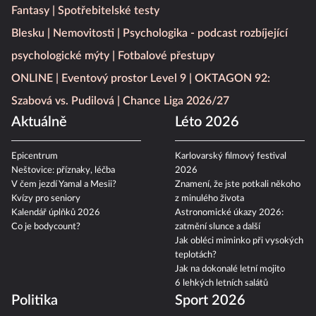
Fantasy
Spotřebitelské testy
Blesku
Nemovitosti
Psychologika - podcast rozbíjející
psychologické mýty
Fotbalové přestupy
ONLINE
Eventový prostor Level 9
OKTAGON 92:
Szabová vs. Pudilová
Chance Liga 2026/27
Aktuálně
Léto 2026
Epicentrum
Karlovarský filmový festival
Neštovice: příznaky, léčba
2026
V čem jezdí Yamal a Mesii?
Znamení, že jste potkali někoho
Kvízy pro seniory
z minulého života
Kalendář úplňků 2026
Astronomické úkazy 2026:
Co je bodycount?
zatmění slunce a další
Jak obléci miminko při vysokých
teplotách?
Jak na dokonalé letní mojito
6 lehkých letních salátů
Politika
Sport 2026