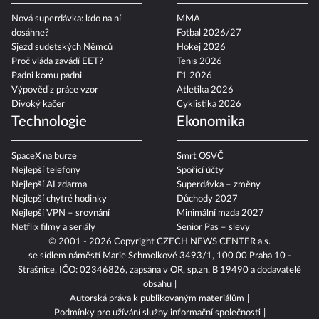
Nová superdávka: kdo na ní
MMA
dosáhne?
Fotbal 2026/27
Sjezd sudetských Němců
Hokej 2026
Proč vláda zavádí EET?
Tenis 2026
Padni komu padni
F1 2026
Výpověď z práce vzor
Atletika 2026
Divoký kačer
Cyklistika 2026
Technologie
Ekonomika
SpaceX na burze
Smrt OSVČ
Nejlepší telefony
Spořicí účty
Nejlepší AI zdarma
Superdávka – změny
Nejlepší chytré hodinky
Důchody 2027
Nejlepší VPN – srovnání
Minimální mzda 2027
Netflix filmy a seriály
Senior Pas – slevy
© 2001 - 2026 Copyright
CZECH NEWS CENTER a.s.
se sídlem náměstí Marie Schmolkové 3493/1, 100 00 Praha 10 -
Strašnice, IČO: 02346826, zapsána v OR, sp.zn. B 19490 a dodavatelé
obsahu
Autorská práva k publikovaným materiálům
Podmínky pro užívání služby informační společnosti