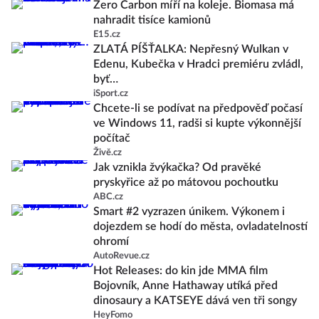
Zero Carbon míří na koleje. Biomasa má
nahradit tisíce kamionů
E15.cz
ZLATÁ PÍŠŤALKA: Nepřesný Wulkan v
Edenu, Kubečka v Hradci premiéru zvládl,
byť…
iSport.cz
Chcete-li se podívat na předpověď počasí
ve Windows 11, radši si kupte výkonnější
počítač
Živě.cz
Jak vznikla žvýkačka? Od pravěké
pryskyřice až po mátovou pochoutku
ABC.cz
Smart #2 vyzrazen únikem. Výkonem i
dojezdem se hodí do města, ovladatelností
ohromí
AutoRevue.cz
Hot Releases: do kin jde MMA film
Bojovník, Anne Hathaway utíká před
dinosaury a KATSEYE dává ven tři songy
HeyFomo