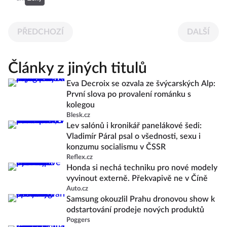
PŘEDCHOZÍ
DALŠÍ
Články z jiných titulů
Eva Decroix se ozvala ze švýcarských Alp:
První slova po provalení románku s
kolegou
Blesk.cz
Lev salónů i kronikář panelákové šedi:
Vladimír Páral psal o všednosti, sexu i
konzumu socialismu v ČSSR
Reflex.cz
Honda si nechá techniku pro nové modely
vyvinout externě. Překvapivě ne v Číně
Auto.cz
Samsung okouzlil Prahu dronovou show k
odstartování prodeje nových produktů
Poggers