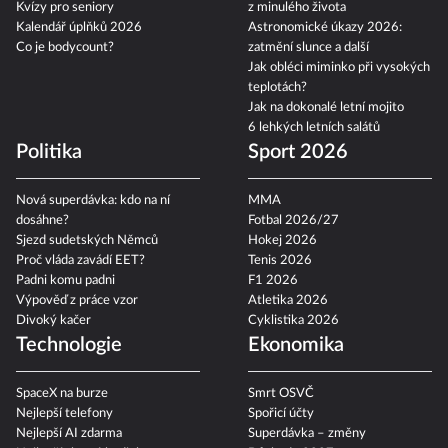
Kvízy pro seniory
z minulého života
Kalendář úplňků 2026
Astronomické úkazy 2026:
Co je bodycount?
zatmění slunce a další
Jak obléci miminko při vysokých
teplotách?
Jak na dokonalé letní mojito
6 lehkých letních salátů
Politika
Sport 2026
Nová superdávka: kdo na ní
MMA
dosáhne?
Fotbal 2026/27
Sjezd sudetských Němců
Hokej 2026
Proč vláda zavádí EET?
Tenis 2026
Padni komu padni
F1 2026
Výpověď z práce vzor
Atletika 2026
Divoký kačer
Cyklistika 2026
Technologie
Ekonomika
SpaceX na burze
Smrt OSVČ
Nejlepší telefony
Spořicí účty
Nejlepší AI zdarma
Superdávka – změny