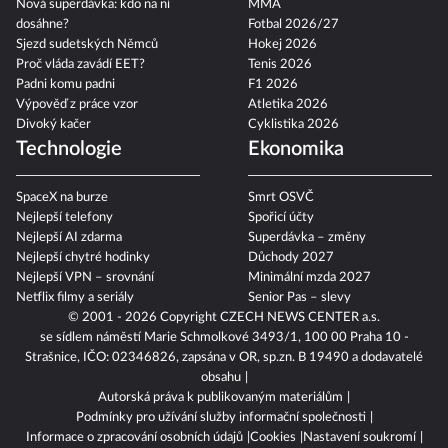
Nová superdávka: kdo na ní
MMA
dosáhne?
Fotbal 2026/27
Sjezd sudetských Němců
Hokej 2026
Proč vláda zavádí EET?
Tenis 2026
Padni komu padni
F1 2026
Výpověď z práce vzor
Atletika 2026
Divoký kačer
Cyklistika 2026
Technologie
Ekonomika
SpaceX na burze
Smrt OSVČ
Nejlepší telefony
Spořicí účty
Nejlepší AI zdarma
Superdávka – změny
Nejlepší chytré hodinky
Důchody 2027
Nejlepší VPN – srovnání
Minimální mzda 2027
Netflix filmy a seriály
Senior Pas – slevy
© 2001 - 2026 Copyright
CZECH NEWS CENTER a.s.
se sídlem náměstí Marie Schmolkové 3493/1, 100 00 Praha 10 -
Strašnice, IČO: 02346826, zapsána v OR, sp.zn. B 19490 a dodavatelé
obsahu
Autorská práva k publikovaným materiálům
Podmínky pro užívání služby informační společnosti
Informace o zpracování osobních údajů
Cookies
Nastavení soukromí