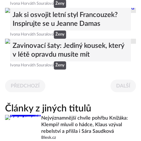
Ivona Horváth Souralová
Ženy
Jak si osvojit letní styl Francouzek?
Inspirujte se u Jeanne Damas
Ivona Horváth Souralová
Ženy
Zavinovací šaty: Jediný kousek, který
v létě opravdu musíte mít
Ivona Horváth Souralová
Ženy
PŘEDCHOZÍ
DALŠÍ
Články z jiných titulů
Nejvýznamnější chvíle pohřbu Knížáka:
Klempíř mluvil o hádce, Klaus vzýval
rebelství a přišla i Sára Saudková
Blesk.cz