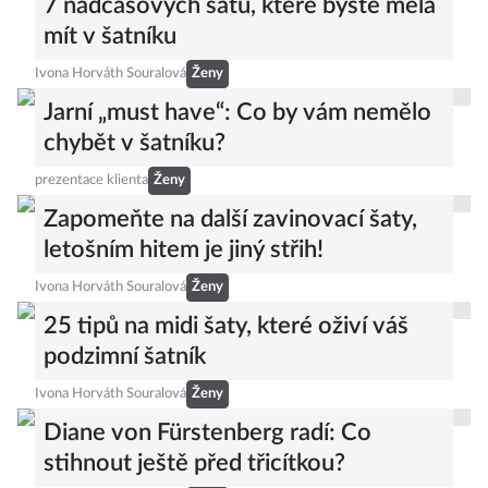
7 nadčasových šatů, které byste měla
mít v šatníku
Ivona Horváth Souralová
Ženy
Jarní „must have“: Co by vám nemělo
chybět v šatníku?
prezentace klienta
Ženy
Zapomeňte na další zavinovací šaty,
letošním hitem je jiný střih!
Ivona Horváth Souralová
Ženy
25 tipů na midi šaty, které oživí váš
podzimní šatník
Ivona Horváth Souralová
Ženy
Diane von Fürstenberg radí: Co
stihnout ještě před třicítkou?