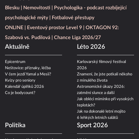
Blesku
Nemovitosti
Psychologika - podcast rozbíjející
psychologické mýty
Fotbalové přestupy
ONLINE
Eventový prostor Level 9
OKTAGON 92:
Szabová vs. Pudilová
Chance Liga 2026/27
Aktuálně
Léto 2026
Epicentrum
Karlovarský filmový festival
Neštovice: příznaky, léčba
2026
V čem jezdí Yamal a Mesii?
Znamení, že jste potkali někoho
Kvízy pro seniory
z minulého života
Kalendář úplňků 2026
Astronomické úkazy 2026:
Co je bodycount?
zatmění slunce a další
Jak obléci miminko při vysokých
teplotách?
Jak na dokonalé letní mojito
6 lehkých letních salátů
Politika
Sport 2026