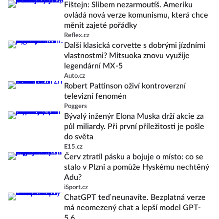
Fištejn: Slibem nezarmoutíš. Ameriku
ovládá nová verze komunismu, která chce
měnit zajeté pořádky
Reflex.cz
Další klasická corvette s dobrými jízdními
vlastnostmi? Mitsuoka znovu využije
legendární MX-5
Auto.cz
Robert Pattinson oživí kontroverzní
televizní fenomén
Poggers
Bývalý inženýr Elona Muska drží akcie za
půl miliardy. Při první příležitosti je pošle
do světa
E15.cz
Červ ztratil pásku a bojuje o místo: co se
stalo v Plzni a pomůže Hyskému nechtěný
Adu?
iSport.cz
ChatGPT teď neunavíte. Bezplatná verze
má neomezený chat a lepší model GPT-
5.6