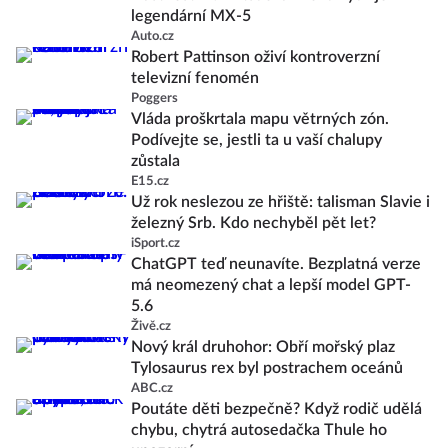
legendární MX-5
Auto.cz
Robert Pattinson oživí kontroverzní
televizní fenomén
Poggers
Vláda proškrtala mapu větrných zón.
Podívejte se, jestli ta u vaší chalupy
zůstala
E15.cz
Už rok neslezou ze hřiště: talisman Slavie i
železný Srb. Kdo nechyběl pět let?
iSport.cz
ChatGPT teď neunavíte. Bezplatná verze
má neomezený chat a lepší model GPT-
5.6
Živě.cz
Nový král druhohor: Obří mořský plaz
Tylosaurus rex byl postrachem oceánů
ABC.cz
Poutáte děti bezpečně? Když rodič udělá
chybu, chytrá autosedačka Thule ho