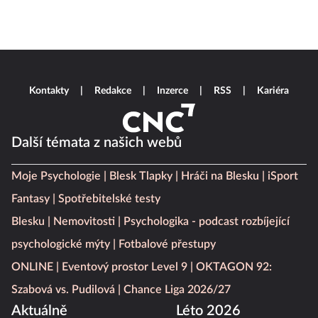
Kontakty
Redakce
Inzerce
RSS
Kariéra
Další témata z našich webů
Moje Psychologie
Blesk Tlapky
Hráči na Blesku
iSport
Fantasy
Spotřebitelské testy
Blesku
Nemovitosti
Psychologika - podcast rozbíjející
psychologické mýty
Fotbalové přestupy
ONLINE
Eventový prostor Level 9
OKTAGON 92:
Szabová vs. Pudilová
Chance Liga 2026/27
Aktuálně
Léto 2026