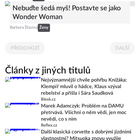
Nebuďte šedá myš! Postavte se jako
Wonder Woman
Barbora Šťastná
Ženy
PŘEDCHOZÍ
DALŠÍ
Články z jiných titulů
Nejvýznamnější chvíle pohřbu Knížáka:
Klempíř mluvil o hádce, Klaus vzýval
rebelství a přišla i Sára Saudková
Blesk.cz
Marek Adamczyk: Problém na DAMU
přetrvává. Všichni o něm vědí, jen moc
nevědí, co s ním
Reflex.cz
Další klasická corvette s dobrými jízdními
vlastnostmi? Mitsuoka znovu využije