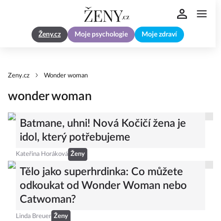
Ženy.cz
Moje psychologie
Moje zdraví
Zeny.cz
Wonder woman
wonder woman
Batmane, uhni! Nová Kočičí žena je
idol, který potřebujeme
Kateřina Horáková
Ženy
Tělo jako superhrdinka: Co můžete
odkoukat od Wonder Woman nebo
Catwoman?
Linda Breuer
Ženy