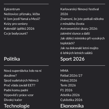
Epicentrum
Karlovarský filmový festival
Neštovice: příznaky, léčba
2026
V čem jezdí Yamal a Mesii?
Znamení, že jste potkali někoho
Kvízy pro seniory
z minulého života
Kalendář úplňků 2026
Astronomické úkazy 2026:
Co je bodycount?
zatmění slunce a další
Jak obléci miminko při vysokých
teplotách?
Jak na dokonalé letní mojito
6 lehkých letních salátů
Politika
Sport 2026
Nová superdávka: kdo na ní
MMA
dosáhne?
Fotbal 2026/27
Sjezd sudetských Němců
Hokej 2026
Proč vláda zavádí EET?
Tenis 2026
Padni komu padni
F1 2026
Výpověď z práce vzor
Atletika 2026
Divoký kačer
Cyklistika 2026
Technologie
Ekonomika