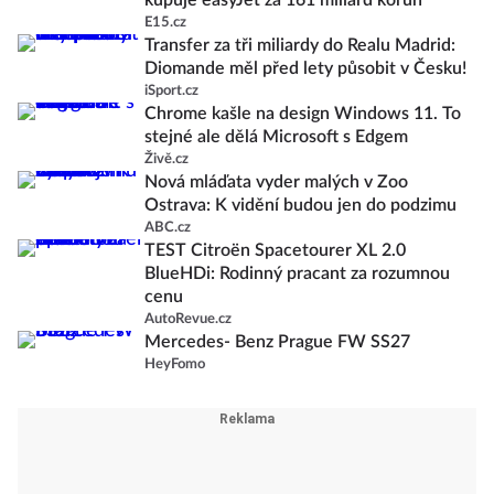
kupuje easyJet za 161 miliard korun
E15.cz
Transfer za tři miliardy do Realu Madrid:
Diomande měl před lety působit v Česku!
iSport.cz
Chrome kašle na design Windows 11. To
stejné ale dělá Microsoft s Edgem
Živě.cz
Nová mláďata vyder malých v Zoo
Ostrava: K vidění budou jen do podzimu
ABC.cz
TEST Citroën Spacetourer XL 2.0
BlueHDi: Rodinný pracant za rozumnou
cenu
AutoRevue.cz
Mercedes- Benz Prague FW SS27
HeyFomo