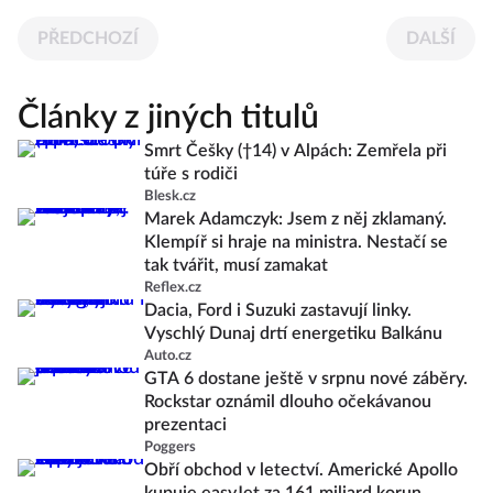
PŘEDCHOZÍ
DALŠÍ
Články z jiných titulů
Smrt Češky (†14) v Alpách: Zemřela při
túře s rodiči
Blesk.cz
Marek Adamczyk: Jsem z něj zklamaný.
Klempíř si hraje na ministra. Nestačí se
tak tvářit, musí zamakat
Reflex.cz
Dacia, Ford i Suzuki zastavují linky.
Vyschlý Dunaj drtí energetiku Balkánu
Auto.cz
GTA 6 dostane ještě v srpnu nové záběry.
Rockstar oznámil dlouho očekávanou
prezentaci
Poggers
Obří obchod v letectví. Americké Apollo