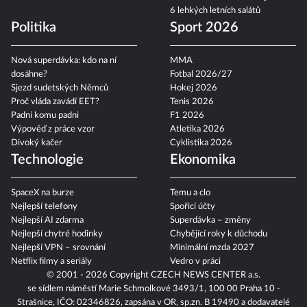
6 lehkých letních salátů
Politika
Sport 2026
Nová superdávka: kdo na ní
MMA
dosáhne?
Fotbal 2026/27
Sjezd sudetských Němců
Hokej 2026
Proč vláda zavádí EET?
Tenis 2026
Padni komu padni
F1 2026
Výpověď z práce vzor
Atletika 2026
Divoký kačer
Cyklistika 2026
Technologie
Ekonomika
SpaceX na burze
Temu a clo
Nejlepší telefony
Spořicí účty
Nejlepší AI zdarma
Superdávka – změny
Nejlepší chytré hodinky
Chybějící roky k důchodu
Nejlepší VPN – srovnání
Minimální mzda 2027
Netflix filmy a seriály
Vedro v práci
© 2001 - 2026 Copyright
CZECH NEWS CENTER a.s.
se sídlem náměstí Marie Schmolkové 3493/1, 100 00 Praha 10 -
Strašnice, IČO: 02346826, zapsána v OR, sp.zn. B 19490 a dodavatelé