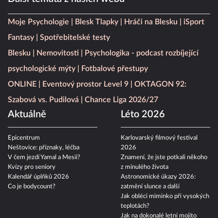
Moje Psychologie
Blesk Tlapky
Hráči na Blesku
iSport
Fantasy
Spotřebitelské testy
Blesku
Nemovitosti
Psychologika - podcast rozbíjející
psychologické mýty
Fotbalové přestupy
ONLINE
Eventový prostor Level 9
OKTAGON 92:
Szabová vs. Pudilová
Chance Liga 2026/27
Aktuálně
Léto 2026
Epicentrum
Karlovarský filmový festival
Neštovice: příznaky, léčba
2026
V čem jezdí Yamal a Mesii?
Znamení, že jste potkali někoho
Kvízy pro seniory
z minulého života
Kalendář úplňků 2026
Astronomické úkazy 2026:
Co je bodycount?
zatmění slunce a další
Jak obléci miminko při vysokých
teplotách?
Jak na dokonalé letní mojito