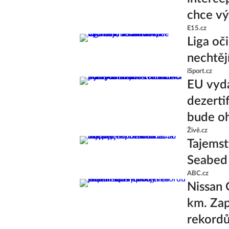
chce v
E15.cz
Liga oč
nechtěj
iSport.cz
EU vyda
dezerti
bude oh
Živě.cz
Tajemst
Seabed
ABC.cz
Nissan 
km. Zap
rekord