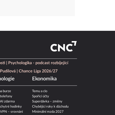
sti
Psychologika - podcast rozbíjející
Pudilová
Chance Liga 2026/27
ologie
Ekonomika
a burze
Temu a clo
 telefony
Spořicí účty
 AI zdarma
Superdávka – změny
 chytré hodinky
Chybějící roky k důchodu
 VPN – srovnání
Minimální mzda 2027