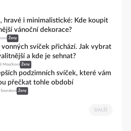
 hravé i minimalistické: Kde koupit
nější vánoční dekorace?
ková
Ženy
vonných svíček přichází. Jak vybrat
alitnější a kde je sehnat?
eš Moučková
Ženy
epších podzimních svíček, které vám
u přečkat tohle období
 Souralová
Ženy
DALŠÍ