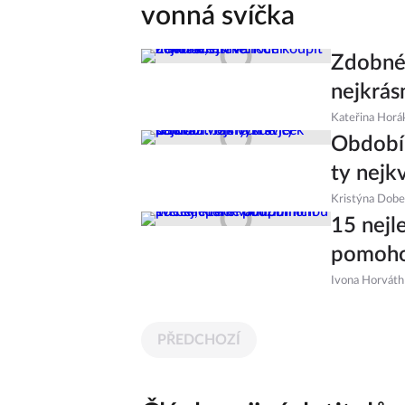
vonná svíčka
Zdobné,
nejkrás
Kateřina Horá
Období 
ty nejkv
Kristýna Dob
15 nejl
pomoho
Ivona Horváth
PŘEDCHOZÍ