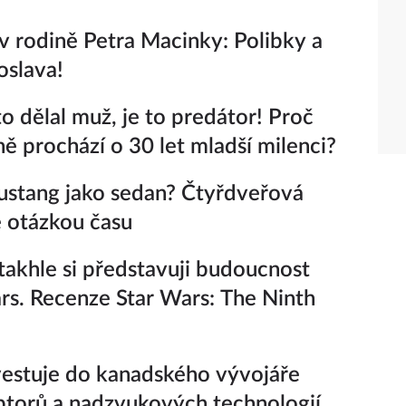
v rodině Petra Macinky: Polibky a
oslava!
o dělal muž, je to predátor! Proč
 prochází o 30 let mladší milenci?
stang jako sedan? Čtyřdveřová
e otázkou času
takhle si představuji budoucnost
rs. Recenze Star Wars: The Ninth
estuje do kanadského vývojáře
ptorů a nadzvukových technologií,