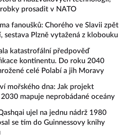
ýrobky prosadit v NATO
ima fanoušků: Chorého ve Slavii zpět
í, sestava Plzně vytažená z klobouku
la katastrofální předpověď
fikace kontinentu. Do roku 2040
rožené celé Polabí a jih Moravy
ví mořského dna: Jak projekt
 2030 mapuje neprobádané oceány
Qashqai ujel na jednu nádrž 1980
sal se tím do Guinnessovy knihy
ů