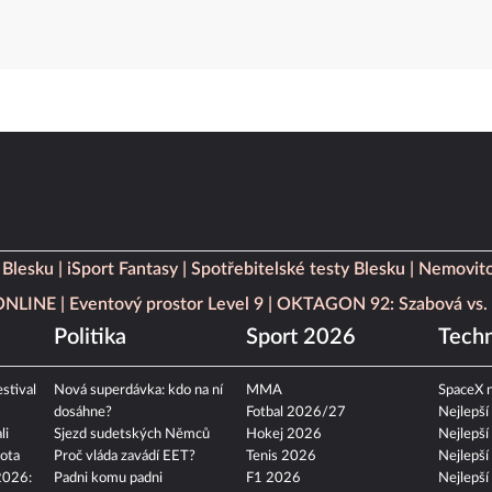
 Blesku
iSport Fantasy
Spotřebitelské testy Blesku
Nemovito
 ONLINE
Eventový prostor Level 9
OKTAGON 92: Szabová vs. 
Politika
Sport 2026
Techn
stival
Nová superdávka: kdo na ní
MMA
SpaceX n
dosáhne?
Fotbal 2026/27
Nejlepší
li
Sjezd sudetských Němců
Hokej 2026
Nejlepší
ota
Proč vláda zavádí EET?
Tenis 2026
Nejlepší
2026:
Padni komu padni
F1 2026
Nejlepší