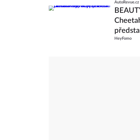
AutoRevue.cz
BEAUTY
Cheetah
předsta
HeyFomo