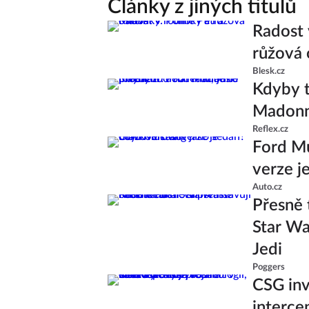
Články z jiných titulů
Radost 
růžová 
Blesk.cz
Kdyby t
Madonně
Reflex.cz
Ford Mu
verze j
Auto.cz
Přesně 
Star Wa
Jedi
Poggers
CSG inv
interce