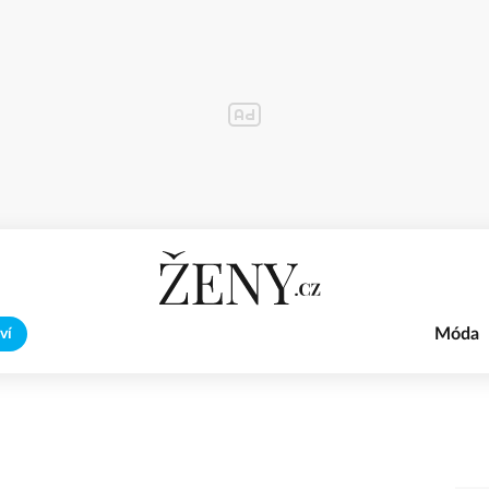
Móda
ví