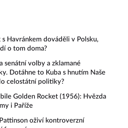
 s Havránkem dováděli v Polsku,
ědí o tom doma?
a senátní volby a zklamané
ky. Dotáhne to Kuba s hnutím Naše
o celostátní politiky?
ile Golden Rocket (1956): Hvězda
y i Paříže
Pattinson oživí kontroverzní