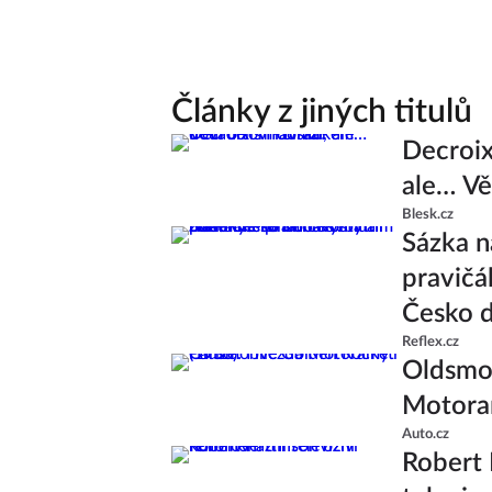
Články z jiných titulů
Decroix
ale… V
Blesk.cz
Sázka n
pravičá
Česko d
Reflex.cz
Oldsmob
Motoram
Auto.cz
Robert 