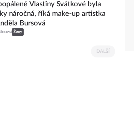
opálené Vlastiny Svátkové byla
ky náročná, říká make-up artistka
nděla Bursová
dlecová
Ženy
DALŠÍ