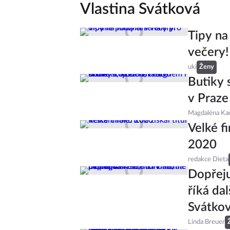
Vlastina Svátková
Tipy na
večery!
uki
Ženy
Butiky 
v Praze
Magdaléna Ka
Velké fi
2020
redakce Dieta
Dopřeju
říká da
Svátko
Linda Breuer