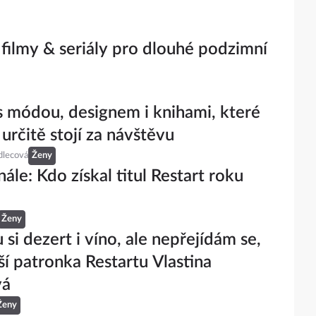
 filmy & seriály pro dlouhé podzimní
s módou, designem i knihami, které
 určitě stojí za návštěvu
dlecová
Ženy
nále: Kdo získal titul Restart roku
Ženy
 si dezert i víno, ale nepřejídám se,
lší patronka Restartu Vlastina
vá
Ženy