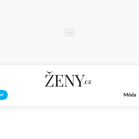
Móda
ví