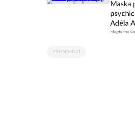
Maska p
psychic
Adéla A
Magdaléna Ka
PŘEDCHOZÍ