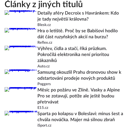
Články z jiných titulů
Detaily aféry Decroix s Havránkem: Kdo
je tady největší královna?
Blesk.cz
Hra o letiště. Proč by se Babišovi hodilo
dát část ruzyňských akcií na burzu?
Reflex.cz
Výhřev, čidla a stačí, říká průzkum.
Pokročilá elektronika není prioritou
zákazníků
Auto.cz
Samsung okouzlil Prahu dronovou show k
odstartování prodeje nových produktů
Poggers
Měsíc po požáru ve Zlíně. Vasky a Alpine
Pro se zotavují, potíže ale ještě budou
přetrvávat
E15.cz
Sparta po kolapsu v Boleslavi: minus šest a
chvála nováčka. Majer má silnou zbraň
iSport.cz