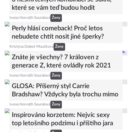
které se vám teď budou hodit
Ivona Horváth Souralová
Ženy
Perly hlásí comeback! Proč letos
nebudete chtít nosit jiné šperky?
Kristýna Dobeš Moučková
Ženy
Znáte je všechny? 7 královen z
generace Z, které ovládly rok 2021
Ivona Horváth Souralová
Ženy
GLOSA: Příšerný styl Carrie
Bradshaw? Vždycky byla trochu mimo
Ivona Horváth Souralová
Ženy
Inspirováno korzetem: Nejvíc sexy
top letošního podzimu i příštího jara