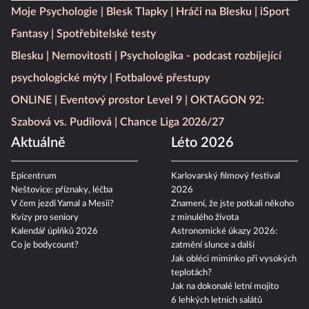
Moje Psychologie
Blesk Tlapky
Hráči na Blesku
iSport
Fantasy
Spotřebitelské testy
Blesku
Nemovitosti
Psychologika - podcast rozbíjející
psychologické mýty
Fotbalové přestupy
ONLINE
Eventový prostor Level 9
OKTAGON 92:
Szabová vs. Pudilová
Chance Liga 2026/27
Aktuálně
Léto 2026
Epicentrum
Karlovarský filmový festival
Neštovice: příznaky, léčba
2026
V čem jezdí Yamal a Mesii?
Znamení, že jste potkali někoho
Kvízy pro seniory
z minulého života
Kalendář úplňků 2026
Astronomické úkazy 2026:
Co je bodycount?
zatmění slunce a další
Jak obléci miminko při vysokých
teplotách?
Jak na dokonalé letní mojito
6 lehkých letních salátů