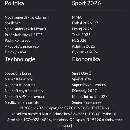
Politika
Sport 2026
Nová superdávka: kdo na ní
MMA
dosáhne?
Fotbal 2026/27
Sjezd sudetských Němců
Hokej 2026
Proč vláda zavádí EET?
Tenis 2026
Padni komu padni
F1 2026
Výpověď z práce vzor
Atletika 2026
Divoký kačer
Cyklistika 2026
Technologie
Ekonomika
SpaceX na burze
Smrt OSVČ
Nejlepší telefony
Spořicí účty
Nejlepší AI zdarma
Superdávka – změny
Nejlepší chytré hodinky
Důchody 2027
Nejlepší VPN – srovnání
Minimální mzda 2027
Netflix filmy a seriály
Senior Pas – slevy
© 2001 - 2026 Copyright
CZECH NEWS CENTER a.s.
se sídlem náměstí Marie Schmolkové 3493/1, 100 00 Praha 10 -
Strašnice, IČO: 02346826, zapsána v OR, sp.zn. B 19490 a dodavatelé
obsahu