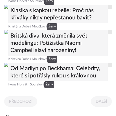
Ivona Horváth Souralová
Ženy
Klasika s kapkou rebelie: Proč nás
křiváky nikdy nepřestanou bavit?
Kristýna Dobeš Moučková
Ženy
Britská diva, která změnila svět
modelingu: Potížistka Naomi
Campbell slaví narozeniny!
Kristýna Dobeš Moučková
Ženy
Od Marilyn po Beckhama: Celebrity,
které si potřásly rukou s královnou
Ivona Horváth Souralová
Ženy
PŘEDCHOZÍ
DALŠÍ