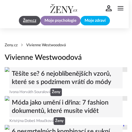
Ženy.cz
Moje psychologie
Moje zdraví
Zeny.cz
Vivienne Westwoodová
Vivienne Westwoodová
Těšíte se? 6 nejoblíbenějších vzorů,
které se s podzimem vrátí do módy
Ivona Horváth Souralová
Ženy
Móda jako umění i dřina: 7 fashion
dokumentů, které musíte vidět
Kristýna Dobeš Moučková
Ženy
6 nesmrtelných kombinací se sukní,