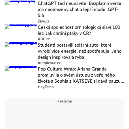
ChatGPT teď neunavíte. Bezplatná verze
má neomezený chat a lepší model GPT-
5.6
Živě.cz
Česká společnost ornitologická slaví 100
let: Jak chrání ptáky v ČR?
ABC.cz
Studenti postavili solární auto, které
vyrobí více energie, než spotřebuje. Jeho
design inspirovala ryba
AutoRevue.cz
Pop Culture Wrap: Ariana Grande
promluvila o svém ústupu z veřejného
života a Sophia z KATSEYE si dává pauzu
od skupiny
HeyFomo