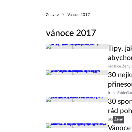
Zeny.cz
Vánoce 2017
vánoce 2017
Tipy, j
abychom
redakce Ženy.
30 nejk
přineso
Irena Sládečk
30 spor
rád poh
uki
Ženy
Vánoce 