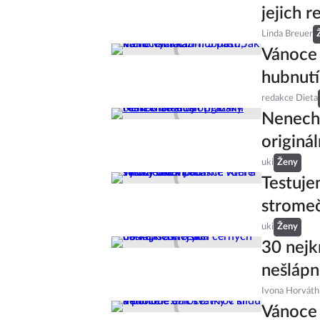
jejich 
Linda Breuer
Vánoce n
hubnutí
redakce Dieta
Nenecht
originá
uki
Ženy
Testuje
stromeč
uki
Ženy
30 nejk
nešlápn
Ivona Horváth
Vánoce 