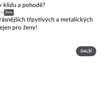
v klidu a pohodě?
ová
Ženy
rásnějších třpytivých a metalických
ejen pro ženy!
DALŠÍ