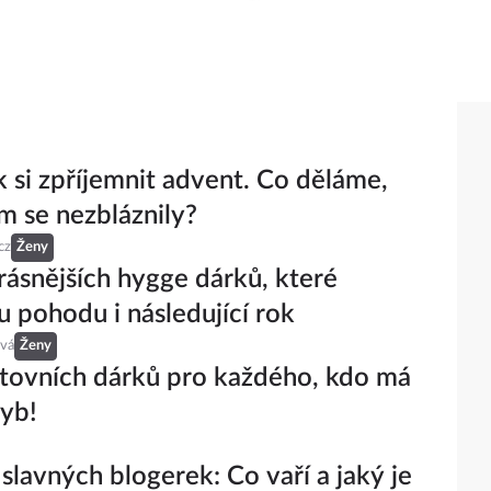
ak si zpříjemnit advent. Co děláme,
 se nezbláznily?
cz
Ženy
rásnějších hygge dárků, které
u pohodu i následující rok
ová
Ženy
tovních dárků pro každého, kdo má
yb!
slavných blogerek: Co vaří a jaký je