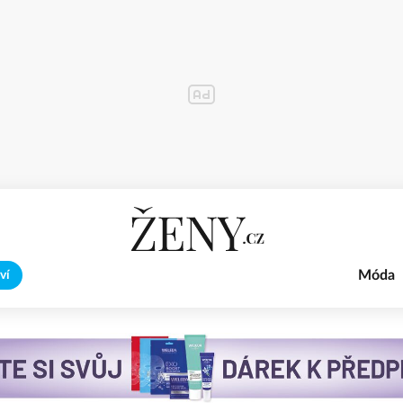
Móda
ví