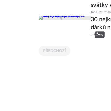
svátky 
Jana Potužník
30 nejk
dárků n
uki
Ženy
PŘEDCHOZÍ