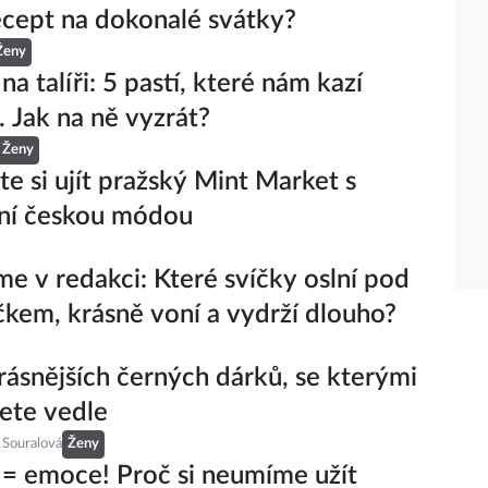
recept na dokonalé svátky?
Ženy
a talíři: 5 pastí, které nám kazí
. Jak na ně vyzrát?
Ženy
e si ujít pražský Mint Market s
lní českou módou
me v redakci: Které svíčky oslní pod
kem, krásně voní a vydrží dlouho?
rásnějších černých dárků, se kterými
ete vedle
 Souralová
Ženy
= emoce! Proč si neumíme užít